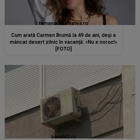
tvmania.libertatea.ro
Cum arată Carmen Brumă la 49 de ani, deși a
mâncat desert zilnic în vacanță: «Nu e noroc!»
[FOTO]
kanald2.ro