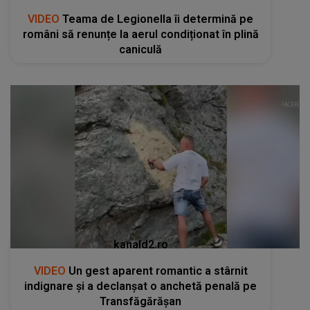
VIDEO
Teama de Legionella îi determină pe
români să renunțe la aerul condiționat în plină
caniculă
kanald2.ro
VIDEO
Un gest aparent romantic a stârnit
indignare și a declanșat o anchetă penală pe
Transfăgărășan