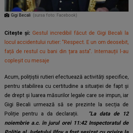
Gigi Becali
(sursa foto: Facebook)
Citește și:
Gestul incredibil făcut de Gigi Becali la
locul accidentului rutier: "Respect. E un om deosebit,
față de restul cu bani din țara asta". Internauții l-au
copleșit cu mesaje
Acum, polițiștii rutieri efectuează activități specifice,
pentru stabilirea cu certitudine a situației de fapt și
de drept și luarea măsurilor legale care se impun, iar
Gigi Becali urmează să se prezinte la secția de
Poliție pentru a da declarații.
”La data de 12
noiembrie a.c. în jurul orei 11:42 Inspectoratul de
Poliție al Județului Ilfov a fost sesizat cu privire la