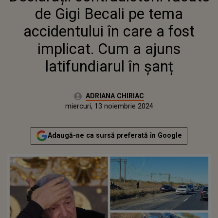
IMPLICAT. CUM A AJUNS
de Gigi Becali pe tema
LATIFUNDIARUL ÎN ȘANȚ
accidentului în care a fost
implicat. Cum a ajuns
latifundiarul în șanț
Autor:
ADRIANA CHIRIAC
Publicat:
luni, 13 noiembrie 2023
Actualizat:
miercuri, 13 noiembrie 2024
Adaugă-ne ca sursă preferată în Google