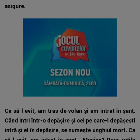
asigure.
Ca să-l evit, am tras de volan și am intrat în șanț.
Când intri într-o depășire și cel pe care-l depășești
intră și el în depășire, se numește unghiul mort. Ca
să-l evit, am intrat în șanț.
Mașina? Doar roțile