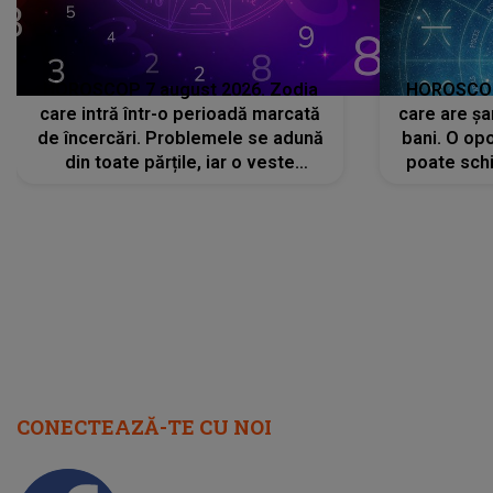
HOROSCOP 7 august 2026. Zodia
HOROSCOP 
care intră într-o perioadă marcată
care are șa
de încercări. Problemele se adună
bani. O opo
din toate părțile, iar o veste
poate schi
neașteptată îi dă planurile peste
la
cap
CONECTEAZĂ-TE CU NOI