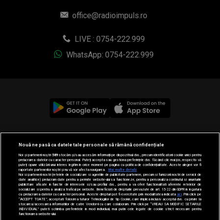
office@radioimpuls.ro
LIVE : 0754-222.999
WhatsApp: 0754-222.999
© 2019-2026 DOGAN MEDIA INTERNATIONAL SA, Toate
Nouă ne pasă ca datele tale personale să rămână confidențiale
drepturile rezervate.
Noi și partenerii noștri
589
stocăm și/sau accesăm informații pe dispozitivul dvs., precum identificatorii cookie unici pentru
prelucrarea datelor cu caracter personal. Puteți accepta sau gestiona preferințele dvs. făcând clic mai jos, respectiv vă
puteți opune utilizării unui interes legitim în orice moment pe pagina cu politica de confidențialitate. Aceste alegeri vor fi
raportate partenerilor noștri și nu vă vor afecta navigarea.
Mai multe detalii
Noi si partenerii nostri (retelele de socializare si agentiile de publicitate partenere, precum si furnizorii nostri de servicii de
date analitice) prelucram date pentru a permite website-ului sa functioneze, pentru a personaliza continutul si anunturile
publicitare afisate in functie de interesele si/sau profilul dvs., pentru a va oferi functionalitati aferente retelelor de
socializare si pentru a analiza traficul pe website. Beneficiati de drepturile prevazute de art. 15-22 din GDPR in legatura
cu prelucrarea datelor cu caracter personal. Aceste drepturi pot fi exercitate prin modalitatea indicata
aici
. Prin click pe
“ACCEPT TOATE”, acceptati folosirea tuturor Tehnologiilor de tip Cookie, care implica inclusiv acceptul dvs. cu privire la
stocarea/accesarea informatiilor de catre Vendor-ii cu care colaboram. Prin click pe “VREAU SA MODIFIC SETARILE
INDIVIDUAL” puteti schimba preferintele in mod individual, mai putin cele legate de cookie strict necesare pentru
functionarea website-ului.