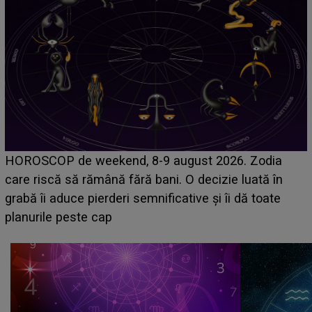
Emanuel a ținut ACEST DETALIU ASCUNS până
acum! În fața Alexandrei, concurentul din Casa Iubirii
face o MĂRTURISIRE NEAȘTEPTATĂ despre mama
sa: "I-am spus și ei în față, eu nu te iubesc pentru
că..."