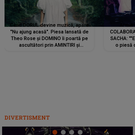
Când DORUL devine muzică, apare
Armin 
"Nu ajung acasă". Piesa lansată de
COLABORAR
Theo Rose și DOMINO îi poartă pe
SACHA: ""E
ascultători prin AMINTIRI și
o piesă 
REGĂSIRI, iar drumul emoțiilor
imediat pre
trece prin sufletul publicului:
cu mine șt
"Pentru toți cei care au plecat
păstrăm do
departe ca să le fie mai bine"
DIVERTISMENT