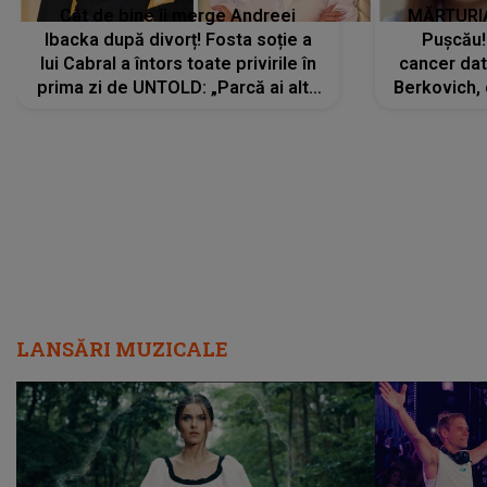
Cât de bine îi merge Andreei
MĂRTURIA
Ibacka după divorț! Fosta soție a
Pușcău!
lui Cabral a întors toate privirile în
cancer dato
prima zi de UNTOLD: „Parcă ai altă
Berkovich, 
strălucire, emani putere,
accident ru
încredere, siguranță...”
Dacă nu 
LANSĂRI MUZICALE