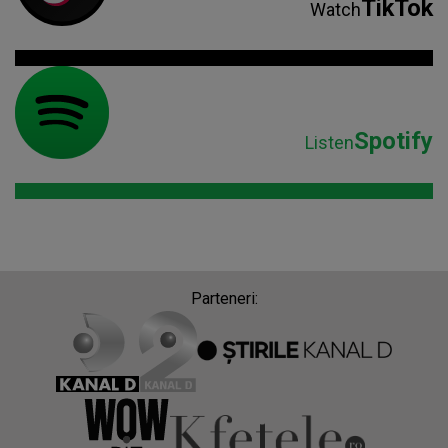
TikTok
Watch
Spotify
Listen
Parteneri: