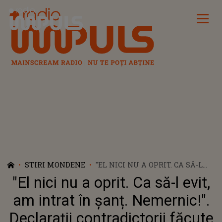
Radio Impuls
STIRI MONDENE
"EL NICI NU A OPRIT. CA SĂ-L
EVIT, AM INTRAT ÎN
"El nici nu a oprit. Ca să-l evit,
ȘANȚ. NEMERNIC!". DECLARAȚII
CONTRADICTORII FĂCUTE DE
am intrat în șanț. Nemernic!".
GIGI BECALI PE TEMA
Declarații contradictorii făcute
ACCIDENTULUI ÎN CARE A FOST