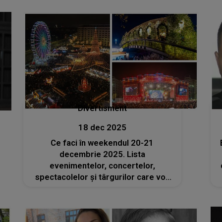
Divertisment
18 dec 2025
Ce faci în weekendul 20-21
decembrie 2025. Lista
evenimentelor, concertelor,
spectacolelor și târgurilor care vor
avea loc în București, cu doar câteva
zile înainte de Crăciun