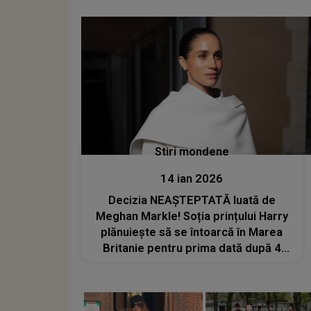
Stiri mondene
14 ian 2026
Decizia NEAȘTEPTATĂ luată de
Meghan Markle! Soția prințului Harry
plănuiește să se întoarcă în Marea
Britanie pentru prima dată după 4
ani. Ea nu a mai fost în țară de la
înmormântarea reginei Elisabeta a II-
a