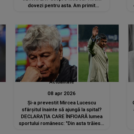
dovezi pentru asta. Am primit
rezultatul medical, iar Alisia era
încă..."
Actualitate
08 apr 2026
Și-a prevestit Mircea Lucescu
sfârșitul înainte să ajungă la spital?
DECLARAȚIA CARE ÎNFIOARĂ lumea
sportului românesc: "Din asta trăiesc,
nu obţin... mă îmbolnăvesc și mor”