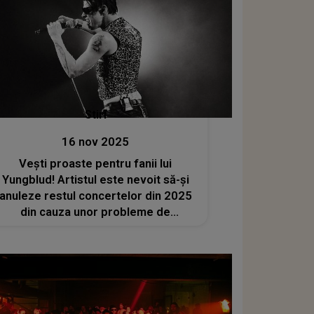
Stiri
16 nov 2025
Vești proaste pentru fanii lui
Yungblud! Artistul este nevoit să-și
anuleze restul concertelor din 2025
din cauza unor probleme de
sănătate: „De data aceasta mi s-a
spus că trebuie să iau lucrurile în
serios și că nu pot să mă joc. Îmi pare
foarte rău”