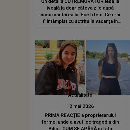
Un detaliu CUTREMURĂTOR iese la
iveală la doar câteva zile după
înmormântarea lui Ece İrtem. Ce s-ar
fi întâmplat cu actrița în vacanța în
Thailanda? Declarațiile avocatului ei
Actualitate
12 mai 2026
PRIMA REACȚIE a proprietarului
fermei unde a avut loc tragedia din
Bihor. CUM SE APĂRĂ în fața