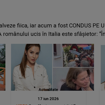
 salveze fiica, iar acum a fost CONDUS P
ânului ucis în Italia este sfâșietor: "În 
Actualitate
17 iun 2026