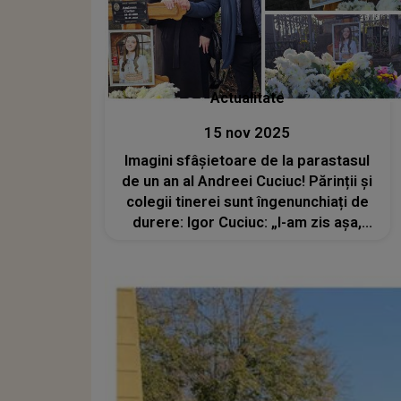
Actualitate
15 nov 2025
Imagini sfâșietoare de la parastasul
de un an al Andreei Cuciuc! Părinții și
colegii tinerei sunt îngenunchiați de
durere: Igor Cuciuc: „I-am zis așa,
stând la crucea ei: Te rugăm,
Andreea, să nu ne lași...Viața noastră
s-a rupt odată cu plecarea ta”