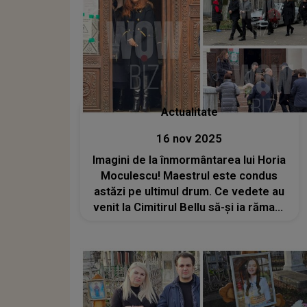
Actualitate
16 nov 2025
Imagini de la înmormântarea lui Horia
Moculescu! Maestrul este condus
astăzi pe ultimul drum. Ce vedete au
venit la Cimitirul Bellu să-și ia rămas-
bun de la marele compozitor?