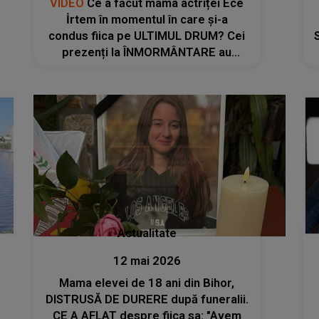
VIDEO
Ce a făcut mama actriței Ece
İrtem în momentul în care și-a
condus fiica pe ULTIMUL DRUM? Cei
prezenți la ÎNMORMÂNTARE au
rămas marcați pe viață de scenele
trăite. Femeia a cedat complet ÎN
FAȚA DURERII
Actualitate
12 mai 2026
Mama elevei de 18 ani din Bihor,
DISTRUSĂ DE DURERE după funeralii.
CE A AFLAT despre fiica sa: "Avem