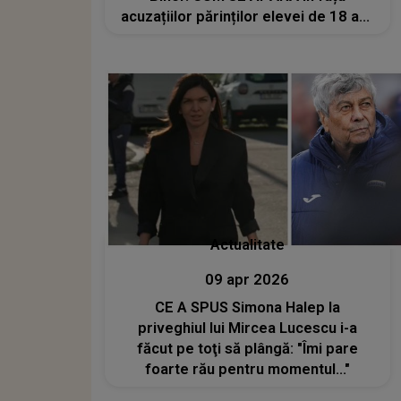
acuzațiilor părinților elevei de 18 ani:
"Când a fost găsită fetița, eu i-am..."
Actualitate
09 apr 2026
CE A SPUS Simona Halep la
priveghiul lui Mircea Lucescu i-a
făcut pe toţi să plângă: "Îmi pare
foarte rău pentru momentul..."