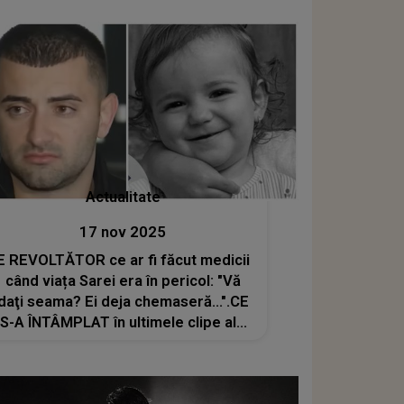
Actualitate
17 nov 2025
E REVOLTĂTOR ce ar fi făcut medicii
când viața Sarei era în pericol: "Vă
daţi seama? Ei deja chemaseră...".CE
S-A ÎNTÂMPLAT în ultimele clipe ale
micuței îi lasă pe părinți fără liniște și
plini de suferință. Gestul personalului
clinicii adâncește DUREREA