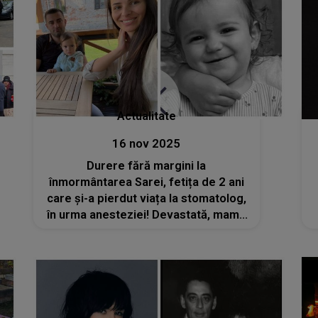
Actualitate
16 nov 2025
Durere fără margini la
înmormântarea Sarei, fetița de 2 ani
care și-a pierdut viața la stomatolog,
în urma anesteziei! Devastată, mama
ei nu a avut puterea să o conducă pe
ultimul drum. Declarațiile tatălui: „Ne-
a nenorocit”