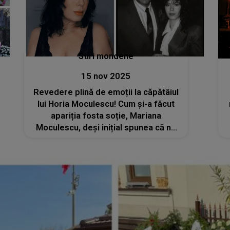
Stiri mondene
15 nov 2025
Revedere plină de emoții la căpătâiul
lui Horia Moculescu! Cum și-a făcut
apariția fosta soție, Mariana
Moculescu, deși inițial spunea că nu
va participa la funeraliile marelui
compozitor? „Este un gest de
adevăr, nu de imagine”