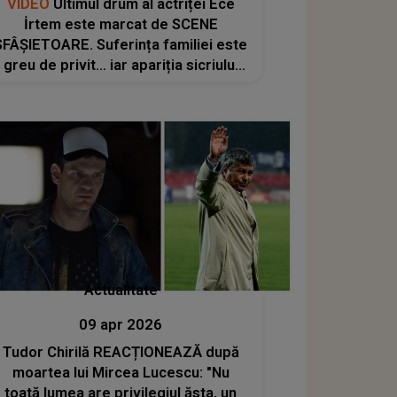
VIDEO
Ultimul drum al actriței Ece
İrtem este marcat de SCENE
SFÂȘIETOARE. Suferința familiei este
greu de privit... iar apariția sicriului
este momentul care a frânt
ULTIMELE PUTERI ALE CELOR VENIȚI
SĂ-I ADUCĂ UN ULTIM OMAGIU
Actualitate
09 apr 2026
Tudor Chirilă REACȚIONEAZĂ după
moartea lui Mircea Lucescu: "Nu
toată lumea are privilegiul ăsta, un