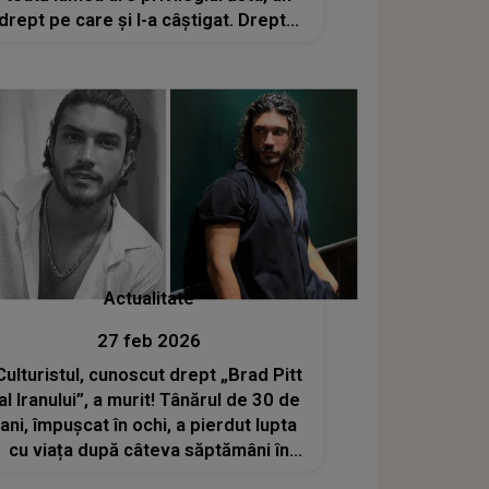
drept pe care și l-a câștigat. Dreptul
de a nu..."
Actualitate
27 feb 2026
Culturistul, cunoscut drept „Brad Pitt
al Iranului”, a murit! Tânărul de 30 de
ani, împușcat în ochi, a pierdut lupta
cu viața după câteva săptămâni în
care a fost în comă