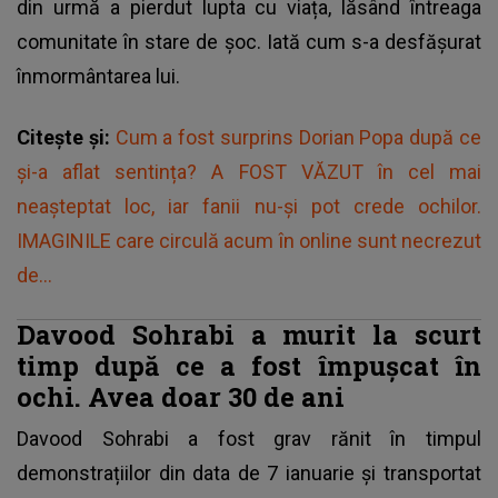
din urmă a pierdut lupta cu viața, lăsând întreaga
comunitate în stare de șoc. Iată cum s-a desfășurat
înmormântarea lui.
Citește și:
Cum a fost surprins Dorian Popa după ce
și-a aflat sentința? A FOST VĂZUT în cel mai
neașteptat loc, iar fanii nu-și pot crede ochilor.
IMAGINILE care circulă acum în online sunt necrezut
de...
Davood Sohrabi a murit la scurt
timp după ce a fost împușcat în
ochi. Avea doar 30 de ani
Davood Sohrabi a fost grav rănit în timpul
demonstrațiilor din data de 7 ianuarie
și transportat