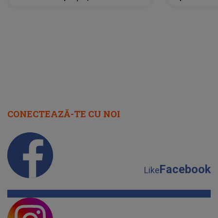
neașteptată îi dă planurile peste
la
cap
CONECTEAZĂ-TE CU NOI
Facebook
Like