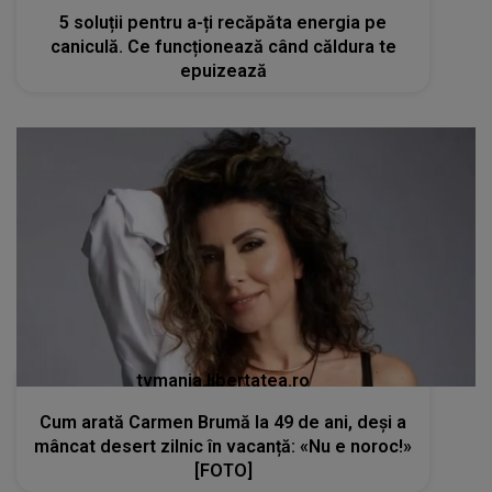
5 soluții pentru a-ți recăpăta energia pe
caniculă. Ce funcționează când căldura te
epuizează
tvmania.libertatea.ro
Cum arată Carmen Brumă la 49 de ani, deși a
mâncat desert zilnic în vacanță: «Nu e noroc!»
[FOTO]