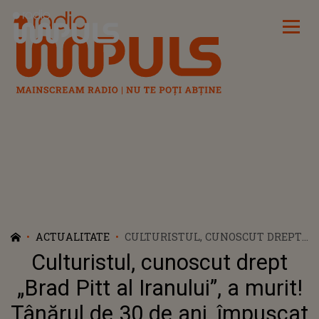
Radio Impuls
ACTUALITATE
CULTURISTUL, CUNOSCUT DREPT
„BRAD PITT AL IRANULUI”, A
Culturistul, cunoscut drept
MURIT! TÂNĂRUL DE 30 DE ANI,
ÎMPUȘCAT ÎN OCHI, A PIERDUT
„Brad Pitt al Iranului”, a murit!
LUPTA CU VIAȚA DUPĂ CÂTEVA
Tânărul de 30 de ani, împușcat
SĂPTĂMÂNI ÎN CARE A FOST ÎN