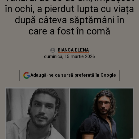
COMĂ
în ochi, a pierdut lupta cu viața
după câteva săptămâni în
care a fost în comă
Autor:
BIANCA ELENA
Publicat:
vineri, 27 februarie 2026
Actualizat:
duminică, 15 martie 2026
Adaugă-ne ca sursă preferată în Google