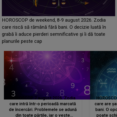
Emanuel a ținut ACEST DETALIU ASCUNS până
acum! În fața Alexandrei, concurentul din Casa Iubirii
face o MĂRTURISIRE NEAȘTEPTATĂ despre mama
sa: "I-am spus și ei în față, eu nu te iubesc pentru
că..."
HOROSCOP 7 august 2026. Zodia
HOROSCOP 
care intră într-o perioadă marcată
care are șa
de încercări. Problemele se adună
bani. O opo
din toate părțile, iar o veste
poate schi