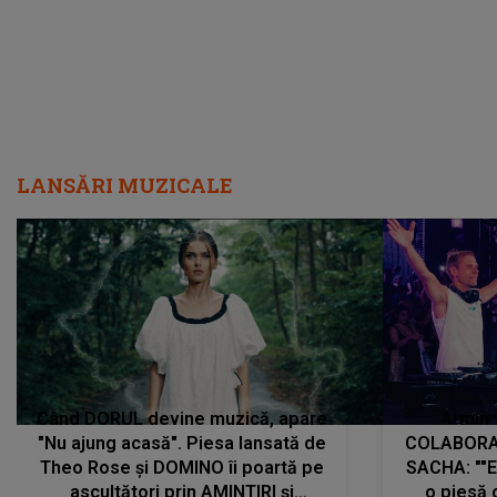
LANSĂRI MUZICALE
Când DORUL devine muzică, apare
Armin 
"Nu ajung acasă". Piesa lansată de
COLABORAR
Theo Rose și DOMINO îi poartă pe
SACHA: ""E
ascultători prin AMINTIRI și
o piesă 