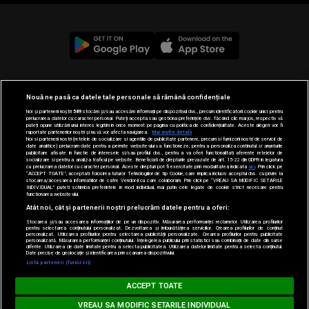
© 2019-2026 DOGAN MEDIA INTERNATIONAL SA, Toate
Nouă ne pasă ca datele tale personale să rămână confidențiale
drepturile rezervate.
Noi și partenerii noștri
589
stocăm și/sau accesăm informații pe dispozitivul dvs., precum identificatorii cookie unici pentru
prelucrarea datelor cu caracter personal. Puteți accepta sau gestiona preferințele dvs. făcând clic mai jos, respectiv vă
puteți opune utilizării unui interes legitim în orice moment pe pagina cu politica de confidențialitate. Aceste alegeri vor fi
raportate partenerilor noștri și nu vă vor afecta navigarea.
Mai multe detalii
Noi si partenerii nostri (retelele de socializare si agentiile de publicitate partenere, precum si furnizorii nostri de servicii de
date analitice) prelucram date pentru a permite website-ului sa functioneze, pentru a personaliza continutul si anunturile
publicitare afisate in functie de interesele si/sau profilul dvs., pentru a va oferi functionalitati aferente retelelor de
socializare si pentru a analiza traficul pe website. Beneficiati de drepturile prevazute de art. 15-22 din GDPR in legatura
cu prelucrarea datelor cu caracter personal. Aceste drepturi pot fi exercitate prin modalitatea indicata
aici
. Prin click pe
“ACCEPT TOATE”, acceptati folosirea tuturor Tehnologiilor de tip Cookie, care implica inclusiv acceptul dvs. cu privire la
stocarea/accesarea informatiilor de catre Vendor-ii cu care colaboram. Prin click pe “VREAU SA MODIFIC SETARILE
INDIVIDUAL” puteti schimba preferintele in mod individual, mai putin cele legate de cookie strict necesare pentru
functionarea website-ului.
Atât noi, cât și partenerii noștri prelucrăm datele pentru a oferi:
Stocarea și/sau accesarea informațiilor de pe un dispozitiv. Măsurarea performanței reclamelor. Utilizarea profilurilor
pentru selectarea conținutului personalizat. Dezvoltarea și îmbunătățirea serviciilor. Crearea profilurilor de conținut
personalizat. Utilizarea profilurilor pentru selectarea publicității personalizate. Crearea profilurilor pentru publicitate
personalizată. Măsurarea performanței conținutului. Înțelegerea publicului prin statistici sau combinații de date din surse
diferite. Utilizarea de date limitate pentru a selecta publicitatea. Utilizarea datelor limitate pentru a selecta conținutul.
Date precise de geolocație și identificarea prin scanarea dispozitivului.
Listă parteneri (furnizori)
MUSIC NON STOP
ACCEPT TOATE
ALEX WARREN - Ordinary
VREAU SA MODIFIC SETARILE INDIVIDUAL