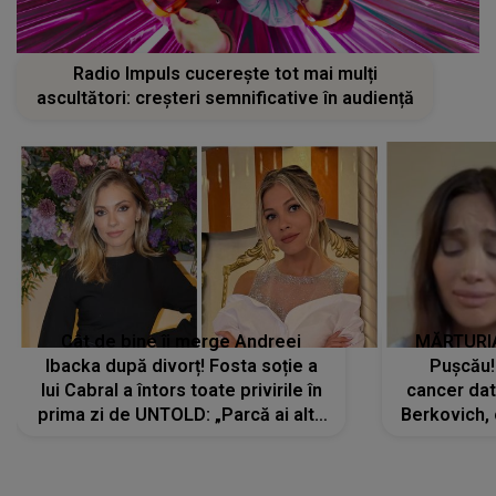
Radio Impuls cucerește tot mai mulți
ascultători: creșteri semnificative în audiență
Cât de bine îi merge Andreei
MĂRTURIA
Ibacka după divorț! Fosta soție a
Pușcău!
lui Cabral a întors toate privirile în
cancer dato
prima zi de UNTOLD: „Parcă ai altă
Berkovich, 
strălucire, emani putere,
accident ru
încredere, siguranță...”
Dacă nu 