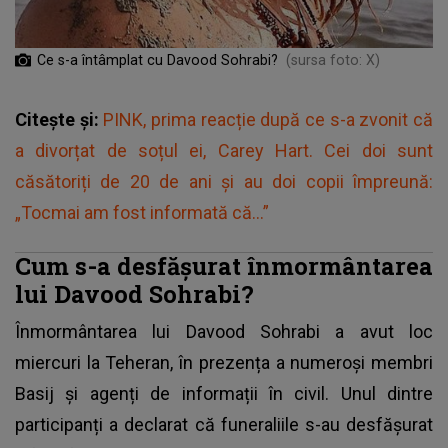
Ce s-a întâmplat cu Davood Sohrabi?
(sursa foto: X)
Citește și:
PINK, prima reacție după ce s-a zvonit că
a divorțat de soțul ei, Carey Hart. Cei doi sunt
căsătoriți de 20 de ani și au doi copii împreună:
„Tocmai am fost informată că...”
Cum s-a desfășurat înmormântarea
lui Davood Sohrabi?
Înmormântarea lui Davood Sohrabi a avut loc
miercuri la Teheran, în prezența a numeroși membri
Basij și agenți de informații în civil. Unul dintre
participanți a declarat că funeraliile s-au desfășurat