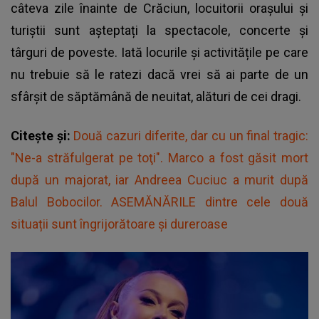
câteva zile înainte de Crăciun, locuitorii orașului și
turiștii sunt așteptați la spectacole, concerte și
târguri de poveste. Iată locurile și activitățile pe care
nu trebuie să le ratezi dacă vrei să ai parte de un
sfârșit de săptămână de neuitat, alături de cei dragi.
Citește și:
Două cazuri diferite, dar cu un final tragic:
"Ne-a străfulgerat pe toţi". Marco a fost găsit mort
după un majorat, iar Andreea Cuciuc a murit după
Balul Bobocilor. ASEMĂNĂRILE dintre cele două
situații sunt îngrijorătoare și dureroase