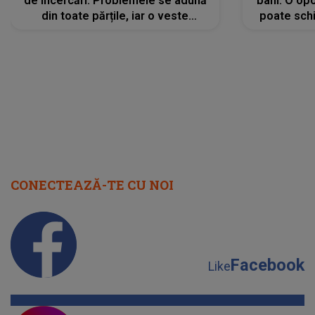
de încercări. Problemele se adună
bani. O opo
din toate părțile, iar o veste
poate schi
neașteptată îi dă planurile peste
la
cap
CONECTEAZĂ-TE CU NOI
Facebook
Like