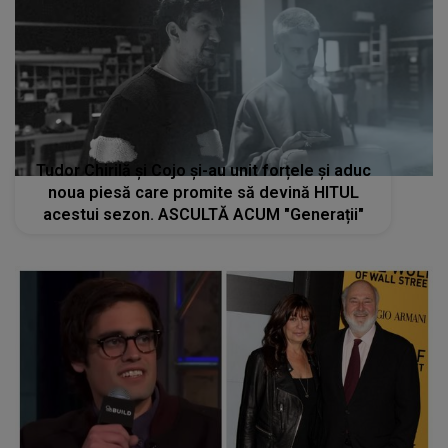
Tudor Chirilă și Cojo și-au unit forțele și aduc
noua piesă care promite să devină HITUL
acestui sezon. ASCULTĂ ACUM "Generații"