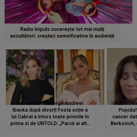
Radio Impuls cucerește tot mai mulți
ascultători: creșteri semnificative în audiență
Cât de bine îi merge Andreei
MĂRTURIA
Ibacka după divorț! Fosta soție a
Pușcău!
lui Cabral a întors toate privirile în
cancer dato
prima zi de UNTOLD: „Parcă ai altă
Berkovich, 
strălucire, emani putere,
accident ru
încredere, siguranță...”
Dacă nu 