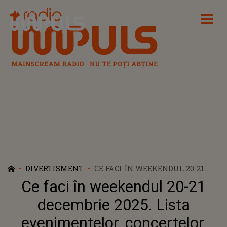
Radio Impuls
DIVERTISMENT
CE FACI ÎN WEEKENDUL 20-21
DECEMBRIE 2025. LISTA
Ce faci în weekendul 20-21
EVENIMENTELOR, CONCERTELOR,
SPECTACOLELOR ȘI TÂRGURILOR
decembrie 2025. Lista
CARE VOR AVEA LOC ÎN
evenimentelor, concertelor,
BUCUREȘTI, CU DOAR CÂTEVA