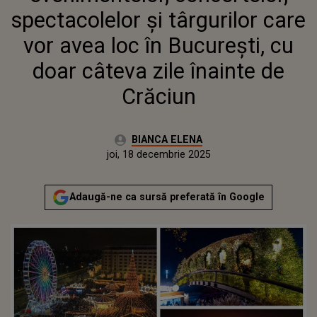
ZILE ÎNAINTE DE CRĂCIUN
spectacolelor și târgurilor care
vor avea loc în București, cu
doar câteva zile înainte de
Crăciun
Autor:
BIANCA ELENA
Publicat:
joi, 18 decembrie 2025
Actualizat:
joi, 18 decembrie 2025
Adaugă-ne ca sursă preferată în Google