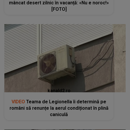
mâncat desert zilnic în vacanță: «Nu e noroc!»
[FOTO]
kanald2.ro
VIDEO
Teama de Legionella îi determină pe
români să renunțe la aerul condiționat în plină
caniculă