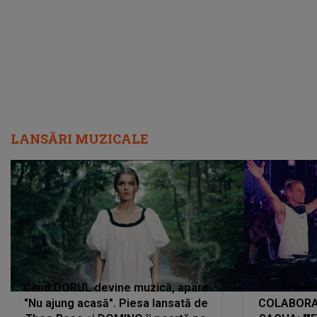
LANSĂRI MUZICALE
Când DORUL devine muzică, apare
Armin 
"Nu ajung acasă". Piesa lansată de
COLABORAR