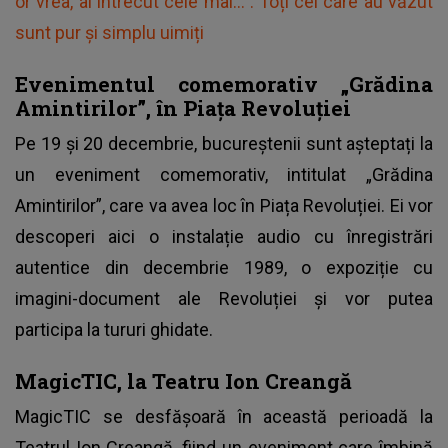
or vrea, ai întrecut cele mai...". Toți cei care au văzut
sunt pur și simplu uimiți
Evenimentul comemorativ „Grădina
Amintirilor”, în Piața Revoluției
Pe 19 și 20 decembrie, bucureștenii sunt așteptați la
un eveniment comemorativ, intitulat „Grădina
Amintirilor”, care va avea loc în Piața Revoluției. Ei vor
descoperi aici o instalație audio cu înregistrări
autentice din decembrie 1989, o expoziție cu
imagini-document ale Revoluției și vor putea
participa la tururi ghidate.
MagicTIC, la Teatru Ion Creangă
MagicTIC se desfășoară în această perioadă la
Teatrul Ion Creangă, fiind un eveniment care îmbină