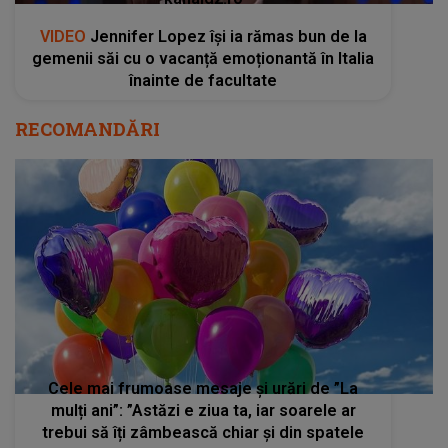
VIDEO
Jennifer Lopez își ia rămas bun de la
gemenii săi cu o vacanță emoționantă în Italia
înainte de facultate
RECOMANDĂRI
Cele mai frumoase mesaje și urări de ”La
mulți ani”: ”Astăzi e ziua ta, iar soarele ar
trebui să îți zâmbească chiar și din spatele