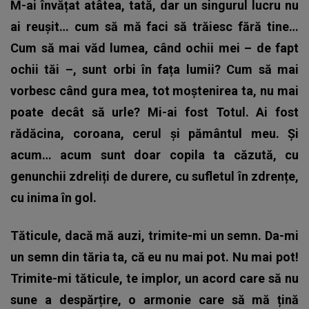
M-ai învățat atâtea, tată, dar un singurul lucru nu
ai reușit… cum să mă faci să trăiesc fără tine…
Cum să mai văd lumea, când ochii mei – de fapt
ochii tăi –, sunt orbi în fața lumii? Cum să mai
vorbesc când gura mea, tot moștenirea ta, nu mai
poate decât să urle? Mi-ai fost Totul. Ai fost
rădăcina, coroana, cerul și pământul meu. Și
acum… acum sunt doar copila ta căzută, cu
genunchii zdreliți de durere, cu sufletul în zdrențe,
cu inima în gol.
Tăticule, dacă mă auzi, trimite-mi un semn. Da-mi
un semn din tăria ta, că eu nu mai pot. Nu mai pot!
Trimite-mi tăticule, te implor, un acord care să nu
sune a despărțire, o armonie care să mă țină