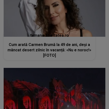
tvmania.libertatea.ro
Cum arată Carmen Brumă la 49 de ani, deși a
mâncat desert zilnic în vacanță: «Nu e noroc!»
[FOTO]