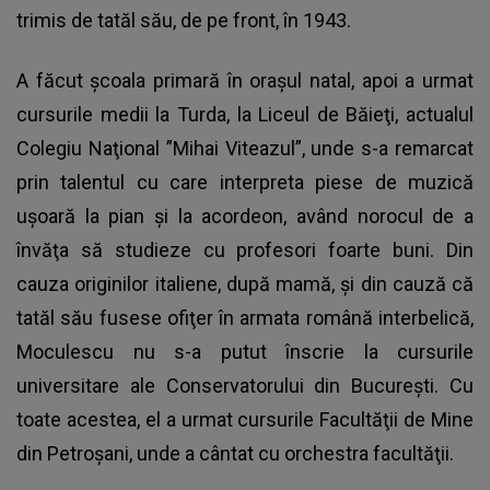
trimis de tatăl său, de pe front, în 1943.
A făcut şcoala primară în oraşul natal, apoi a urmat
cursurile medii la Turda, la Liceul de Băieţi, actualul
Colegiu Naţional ”Mihai Viteazul”, unde s-a remarcat
prin talentul cu care interpreta piese de muzică
uşoară la pian şi la acordeon, având norocul de a
învăţa să studieze cu profesori foarte buni. Din
cauza originilor italiene, după mamă, şi din cauză că
tatăl său fusese ofiţer în armata română interbelică,
Moculescu nu s-a putut înscrie la cursurile
universitare ale Conservatorului din Bucureşti. Cu
toate acestea, el a urmat cursurile Facultăţii de Mine
din Petroşani, unde a cântat cu orchestra facultăţii.