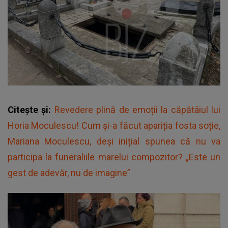
Citește și:
Revedere plină de emoții la căpătâiul lui
Horia Moculescu! Cum și-a făcut apariția fosta soție,
Mariana Moculescu, deși inițial spunea că nu va
participa la funeraliile marelui compozitor? „Este un
gest de adevăr, nu de imagine”