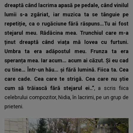
dreaptă când lacrima apasă pe pedale, când vinilul
lumii s-a zgâriat, iar muzica ta se tânguie pe
repetiție, ca o rugăciune fără răspuns…Tu ai fost
stejarul meu. Rădăcina mea. Trunchiul care m-a
ținut dreaptă când viața mă lovea cu furtuni.
Umbra ta era adăpostul meu. Frunza ta era
speranța mea. Iar acum… acum ai căzut. Și eu cad
cu tine… Într-un hău… și fără lumină. Fiica ta. Cea
care cade. Cea care te strigă. Cea care nu știe
cum să trăiască fără stejarul ei..”
, a scris fiica
celebrului compozitor,
Nidia
, în lacrimi, pe un grup de
prieteni.