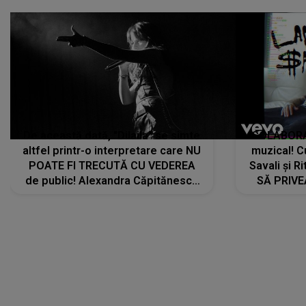
De această dată, "Dilaila" se simte
COLABORAR
altfel printr-o interpretare care NU
muzical! C
POATE FI TRECUTĂ CU VEDEREA
Savali și Ri
de public! Alexandra Căpitănescu
SĂ PRIV
a lansat VERSIUNEA LIVE a piesei