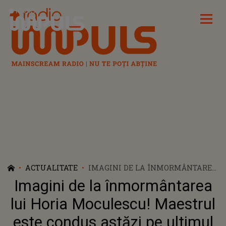
Radio Impuls
ACTUALITATE
IMAGINI DE LA ÎNMORMÂNTAREA
LUI HORIA MOCULESCU!
Imagini de la înmormântarea
MAESTRUL ESTE CONDUS ASTĂZI
PE ULTIMUL DRUM. CE VEDETE AU
lui Horia Moculescu! Maestrul
VENIT LA CIMITIRUL BELLU SĂ-ȘI
este condus astăzi pe ultimul
IA RĂMAS-BUN DE LA MARELE