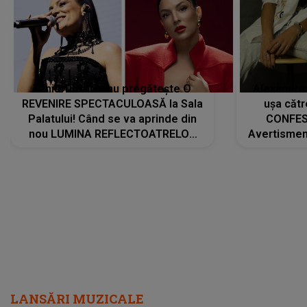
Tania Turtureanu pregătește O
Alexandra
REVENIRE SPECTACULOASĂ la Sala
ușa cătr
Palatului! Când se va aprinde din
CONFES
nou LUMINA REFLECTOATRELOR
Avertismentu
pentru artistă: " Vor fi multe
rămas ÎNT
cântece noi, în premieră. Cântece
au format-
care abia acum învață să respire"
"Am f
LANSĂRI MUZICALE