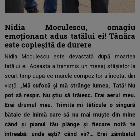
Nidia Moculescu, omagiu
emoționant adus tatălui ei! Tânăra
este copleșită de durere
Nidia Moculescu este devastată după moartea
tatălui ei. Aceasta a transmis un mesaj sfâșietor la
scurt timp după ce marele compozitor a încetat din
viață.
„Mă sufocă și mă strânge lumea, Tată! Nu
pot să respir. Nu știu să trăiesc. Erai aerul meu.
Erai drumul meu. Trimite-mi tăticule o singură
bătaie de inimă care să nu mai muște din mine
când și pianul tău plânge și fiecare notă te
întreabă: unde ești? când vii?… Erai zâmbetul