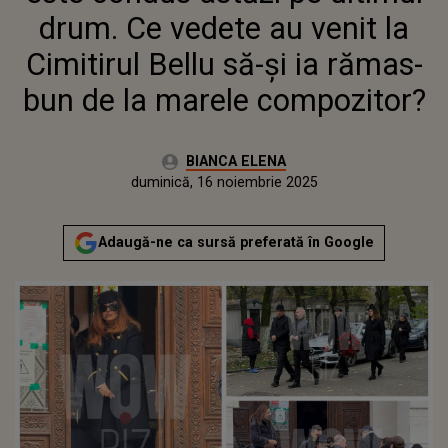
COMPOZITOR?
drum. Ce vedete au venit la
Cimitirul Bellu să-și ia rămas-
bun de la marele compozitor?
Autor:
BIANCA ELENA
Publicat:
duminică, 16 noiembrie 2025
Actualizat:
duminică, 16 noiembrie 2025
Adaugă-ne ca sursă preferată în Google