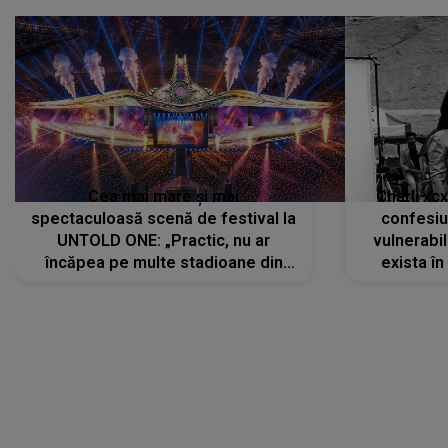
Cea mai mare și mai
Charli xc
spectaculoasă scenă de festival la
confesiu
UNTOLD ONE: „Practic, nu ar
vulnerabil
încăpea pe multe stadioane din
exista în
lume”. Evenimentul începe joi, 6
august 2026