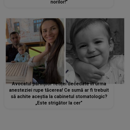
norilor!”
Avocatul părinților fetiței decedate în urma
anesteziei rupe tăcerea! Ce sumă ar fi trebuit
să achite aceștia la cabinetul stomatologic?
„Este strigător la cer”