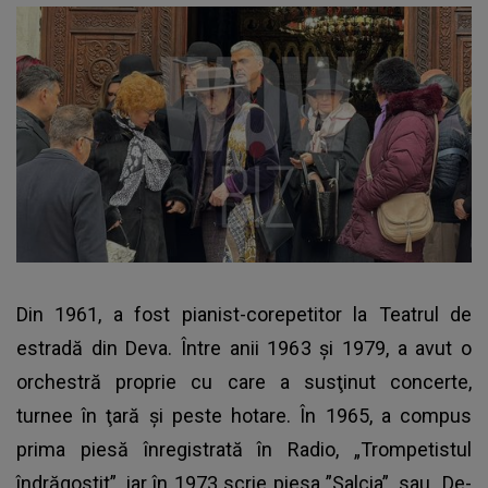
Din 1961, a fost pianist-corepetitor la Teatrul de
estradă din Deva. Între anii 1963 şi 1979, a avut o
orchestră proprie cu care a susţinut concerte,
turnee în ţară şi peste hotare. În 1965, a compus
prima piesă înregistrată în Radio, „Trompetistul
îndrăgostit”, iar în 1973 scrie piesa ”Salcia”, sau „De-