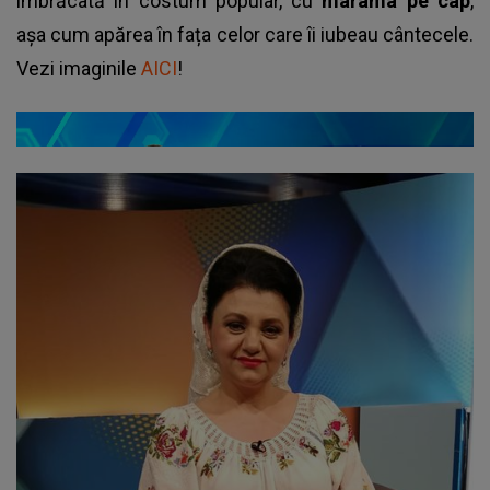
îmbrăcată în costum popular, cu
marama pe cap
,
așa cum apărea în fața celor care îi iubeau cântecele.
Vezi imaginile
AICI
!