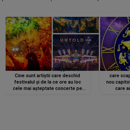
camera de hotel
LINE-UP UNTOLD ONE, prima zi.
HOROSCOP 
Cine sunt artiștii care deschid
care scap
festivalul și de la ce ore au loc
nou capitol
cele mai așteptate concerte pe
care a
scena principală?
perioadă 