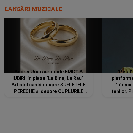
LANSĂRI MUZICALE
Andrei Ursu surprinde EMOȚIA
"Petal"
IUBIRII în piesa "La Bine, La Rău".
platforme
Artistul cântă despre SUFLETELE
"rădăci
PERECHE și despre CUPLURILE
fanilor. 
care aleg să meargă împreună pe
Arian
același drum, INDIFERENT DE CE LE
ascultă
REZERVĂ VIAȚA