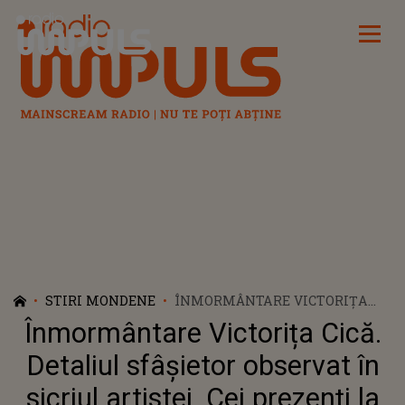
Radio Impuls
STIRI MONDENE
ÎNMORMÂNTARE VICTORIȚA
CICĂ. DETALIUL SFÂȘIETOR
Înmormântare Victorița Cică.
OBSERVAT ÎN SICRIUL ARTISTEI.
CEI PREZENȚI LA FUNERALII
Detaliul sfâșietor observat în
AU RĂMAS FĂRĂ CUVINTE
sicriul artistei. Cei prezenți la