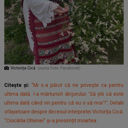
Victorița Cică
(sursa foto: Facebook)
Citește și:
"Mi s-a părut că ne privește ca pentru
ultima dată. I-a mărturisit dirijorului: 'Să știi că este
ultima dată când vin pentru că eu o să mor'!". Detalii
sfâșietoare despre decesul interpretei Victorița Cică.
"Ciocârlia Olteniei" și-a presimțit moartea