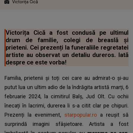
Victorița Cică
Victorița Cică a fost condusă pe ultimul
drum de familie, colegi de breaslă și
prieteni. Cei prezenți la funeraliile regretatei
artiste au observat un detaliu dureros. Iată
despre ce este vorba!
Familia, prietenii și toți cei care au admirat-o și-au
putut lua un ultim adio de la îndrăgita artistă marți, 6
februarie 2024, la cimitirul Balș, Jud Olt. Cu ochii
înecați în lacrimi, durerea li s-a citit clar pe chipuri.
Prezenți la eveniment,
starpopular.ro
a reușit să
surprindă imagini sfâșietoare. Artista a fost