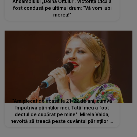
Ansamblului „Doina Oltului”. Victorița Cică a
fost condusă pe ultimul drum: "Vă vom iubi
mereu!”
"Am plecat de acasă la 21-22 de ani, cumva
împotriva părinților mei. Tatăl meu a fost
destul de supărat pe mine". Mirela Vaida,
nevoită să treacă peste cuvântul părinților ei
pentru a-și vedea visul devenit realitate