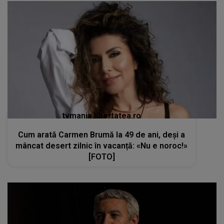
tvmania.libertatea.ro
Cum arată Carmen Brumă la 49 de ani, deși a
mâncat desert zilnic în vacanță: «Nu e noroc!»
[FOTO]