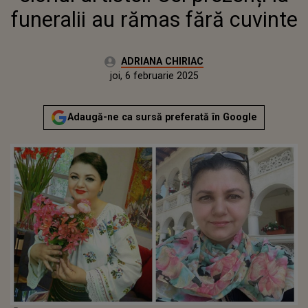
funeralii au rămas fără cuvinte
Autor:
ADRIANA CHIRIAC
Publicat:
sâmbătă, 17 februarie 2024
Actualizat:
joi, 6 februarie 2025
Adaugă-ne ca sursă preferată în Google