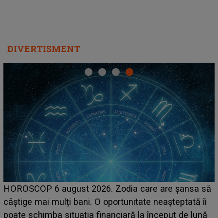
DIVERTISMENT
LINE-UP UNTOLD ONE, ziua 2. La ce oră urcă pe
 să
scena principală a festivalului Zara Larsson? Artist
îi
suedeză a ajuns deja în România și s-a filmat din
nă