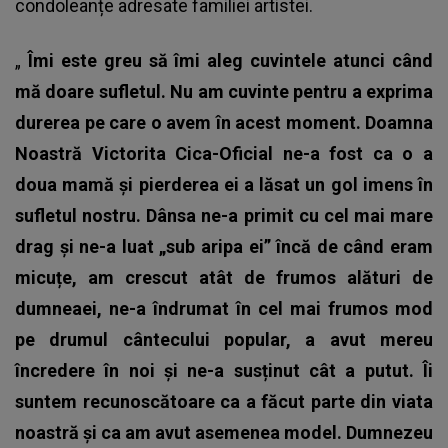
condoleanțe adresate familiei artistei.
„
Îmi este greu să îmi aleg cuvintele atunci când
mă doare sufletul. Nu am cuvinte pentru a exprima
durerea pe care o avem în acest moment. Doamna
Noastră Victorita Cica-Oficial ne-a fost ca o a
doua mamă și pierderea ei a lăsat un gol imens în
sufletul nostru. Dânsa ne-a primit cu cel mai mare
drag și ne-a luat „sub aripa ei” încă de când eram
micuțe, am crescut atât de frumos alături de
dumneaei, ne-a îndrumat în cel mai frumos mod
pe drumul cântecului popular, a avut mereu
încredere în noi și ne-a susținut cât a putut. Îi
suntem recunoscătoare ca a făcut parte din viata
noastră și ca am avut asemenea model. Dumnezeu