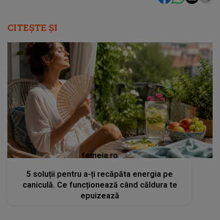
CITEȘTE ȘI
femeia.ro
5 soluții pentru a-ți recăpăta energia pe
caniculă. Ce funcționează când căldura te
epuizează