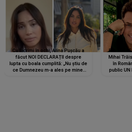
Cu lacrimi în ochi, Alina Pușcău a
REVEDERE
făcut NOI DECLARAȚII despre
Mihai Trăis
lupta cu boala cumplită: „Nu știu de
în Români
ce Dumnezeu m-a ales pe mine.
public UN
Am cancer la sân, am intrat în
"Nu știu ce
metastază...”