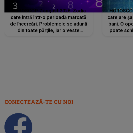
HOROSCOP 7 august 2026. Zodia
HOROSCOP 
care intră într-o perioadă marcată
care are șa
de încercări. Problemele se adună
bani. O opo
din toate părțile, iar o veste
poate schi
neașteptată îi dă planurile peste
la
cap
CONECTEAZĂ-TE CU NOI