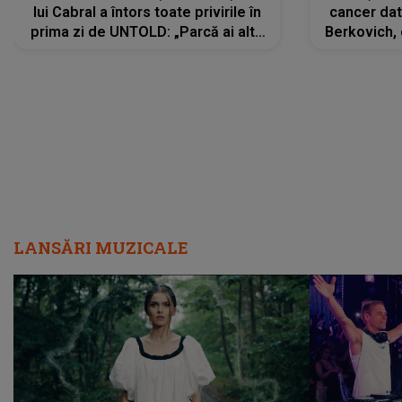
lui Cabral a întors toate privirile în
cancer dato
prima zi de UNTOLD: „Parcă ai altă
Berkovich, 
strălucire, emani putere,
accident ru
încredere, siguranță...”
Dacă nu 
LANSĂRI MUZICALE