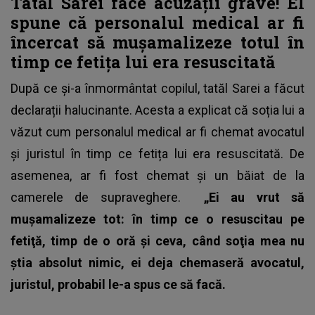
Tatăl Sarei face acuzații grave! El
spune că personalul medical ar fi
încercat să mușamalizeze totul în
timp ce fetița lui era resuscitată
După ce și-a înmormântat copilul, tatăl Sarei a făcut
declarații halucinante. Acesta a explicat că soția lui a
văzut cum personalul medical ar fi chemat avocatul
și juristul în timp ce fetița lui era resuscitată. De
asemenea, ar fi fost chemat și un băiat de la
camerele de supraveghere.
„Ei au vrut să
muşamalizeze tot: în timp ce o resuscitau pe
fetiţă, timp de o oră şi ceva, când soţia mea nu
ştia absolut nimic, ei deja chemaseră avocatul,
juristul, probabil le-a spus ce să facă.