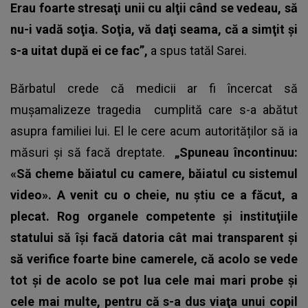
Erau foarte stresaţi unii cu alţii când se vedeau, să
nu-i vadă soţia. Soţia, vă daţi seama, că a simţit şi
s-a uitat după ei ce fac”,
a spus tatăl Sarei.
Bărbatul crede că medicii ar fi încercat să
mușamalizeze
tragedia
cumplită care s-a abătut
asupra familiei lui. El le cere acum autorităților să ia
măsuri și să facă dreptate.
„Spuneau încontinuu:
«Să cheme băiatul cu camere, băiatul cu sistemul
video». A venit cu o cheie, nu ştiu ce a făcut, a
plecat. Rog organele competente şi instituţiile
statului să îşi facă datoria cât mai transparent şi
să verifice foarte bine camerele, că acolo se vede
tot şi de acolo se pot lua cele mai mari probe şi
cele mai multe, pentru că s-a dus viaţa unui copil