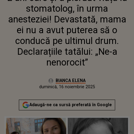
CONDUCĂ PE ULTIMUL DRUM.
stomatolog, în urma
DECLARAȚIILE TATĂLUI: „NE-A
NENOROCIT”
anesteziei! Devastată, mama
ei nu a avut puterea să o
conducă pe ultimul drum.
Declarațiile tatălui: „Ne-a
nenorocit”
Autor:
BIANCA ELENA
Publicat:
duminică, 16 noiembrie 2025
Actualizat:
duminică, 16 noiembrie 2025
Adaugă-ne ca sursă preferată în Google