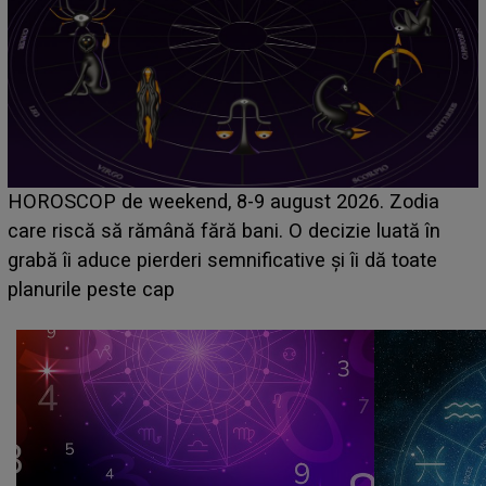
Emanuel a ținut ACEST DETALIU ASCUNS până
acum! În fața Alexandrei, concurentul din Casa Iubirii
face o MĂRTURISIRE NEAȘTEPTATĂ despre mama
sa: "I-am spus și ei în față, eu nu te iubesc pentru
că..."