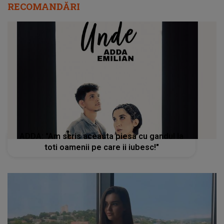
RECOMANDĂRI
ADDA: "Am scris aceasta piesa cu gandul la
toti oamenii pe care ii iubesc!"