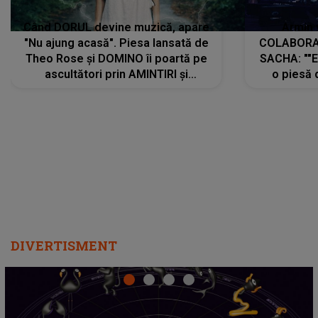
Când DORUL devine muzică, apare
Armin 
"Nu ajung acasă". Piesa lansată de
COLABORAR
Theo Rose și DOMINO îi poartă pe
SACHA: ""E
ascultători prin AMINTIRI și
o piesă 
REGĂSIRI, iar drumul emoțiilor
imediat pre
trece prin sufletul publicului:
cu mine șt
"Pentru toți cei care au plecat
păstrăm do
departe ca să le fie mai bine"
DIVERTISMENT