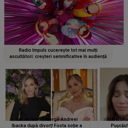
Radio Impuls cucerește tot mai mulți
ascultători: creșteri semnificative în audiență
Cât de bine îi merge Andreei
MĂRTURIA
Ibacka după divorț! Fosta soție a
Pușcău!