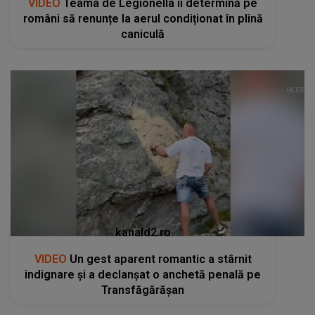
VIDEO
Teama de Legionella îi determină pe
români să renunțe la aerul condiționat în plină
caniculă
kanald2.ro
VIDEO
Un gest aparent romantic a stârnit
indignare și a declanșat o anchetă penală pe
Transfăgărășan