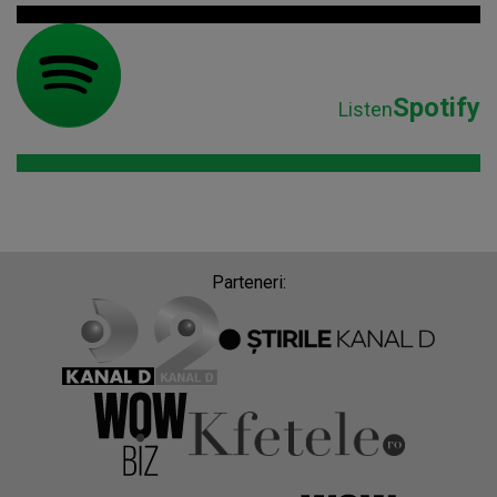
Spotify
Listen
Parteneri: