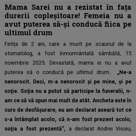
Mama Sarei nu a rezistat în fața
durerii copleșitoare! Femeia nu a
avut puterea să-și conducă fiica pe
ultimul drum
Fetița de 2 ani,
care a murit pe scaunul de la
stomatolog, a fost înmormântată sâmbătă, 15
noiembrie 2025. Devastată, mama ei nu a avut
puterea să o conducă pe ultimul drum.
„Ne-a
nenorocit. Deci, m-a nenorocit şi pe mine, şi pe
soţie. Soţia nu a putut să participe la funeralii, n-
am ce să vă spun mai mult de atât. Ancheta este în
curs de desfăşurare, eu am declarat aseară tot ce
s-a întâmplat acolo, că n-am fost prezent acolo,
soţia a fost prezentă”,
a declarat Andrei Visoiu,