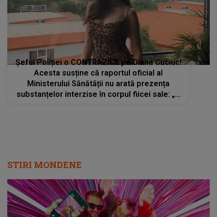
Șeful Poliției o CONTRAZICE pe Diana Cuciuc!
Acesta susține că raportul oficial al
Ministerului Sănătății nu arată prezența
substanțelor interzise în corpul fiicei sale: „A
fost una dintre cele mai sofisticate expertize
solicitate la acest compartiment”
STIRI MONDENE