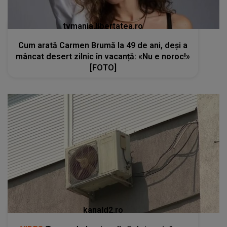
tvmania.libertatea.ro
Cum arată Carmen Brumă la 49 de ani, deși a
mâncat desert zilnic în vacanță: «Nu e noroc!»
[FOTO]
kanald2.ro