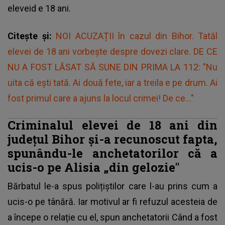
eleveid e 18 ani.
Citește și:
NOI ACUZAȚII în cazul din Bihor. Tatăl
elevei de 18 ani vorbește despre dovezi clare. DE CE
NU A FOST LĂSAT SĂ SUNE DIN PRIMA LA 112: "Nu
uita că ești tată. Ai două fete, iar a treila e pe drum. Ai
fost primul care a ajuns la locul crimei! De ce..."
Criminalul elevei de 18 ani din
județul Bihor și-a recunoscut fapta,
spunându-le anchetatorilor că a
ucis-o pe Alisia „din gelozie"
Bărbatul le-a spus polițiștilor care l-au prins
cum a
ucis-o pe tânără
. Iar motivul ar fi refuzul acesteia de
a începe o relație cu el, spun anchetatorii Când a fost