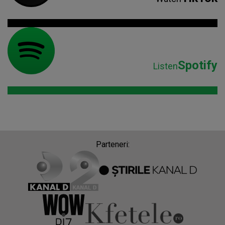
Spotify
Listen
Parteneri: