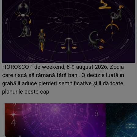
Emanuel a ținut ACEST DETALIU ASCUNS până
acum! În fața Alexandrei, concurentul din Casa Iubirii
face o MĂRTURISIRE NEAȘTEPTATĂ despre mama
sa: "I-am spus și ei în față, eu nu te iubesc pentru
că..."