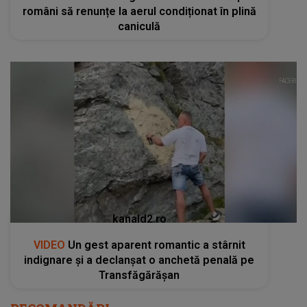
români să renunțe la aerul condiționat în plină
caniculă
kanald2.ro
VIDEO
Un gest aparent romantic a stârnit
indignare și a declanșat o anchetă penală pe
Transfăgărășan