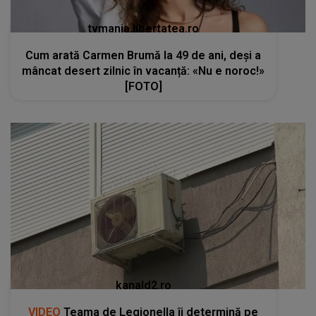
tvmania.libertatea.ro
Cum arată Carmen Brumă la 49 de ani, deși a
mâncat desert zilnic în vacanță: «Nu e noroc!»
[FOTO]
kanald2.ro
VIDEO
Teama de Legionella îi determină pe