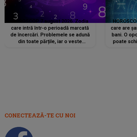
HOROSCOP 7 august 2026. Zodia
HOROSCOP 
care intră într-o perioadă marcată
care are șa
de încercări. Problemele se adună
bani. O opo
din toate părțile, iar o veste
poate schi
neașteptată îi dă planurile peste
la
cap
CONECTEAZĂ-TE CU NOI