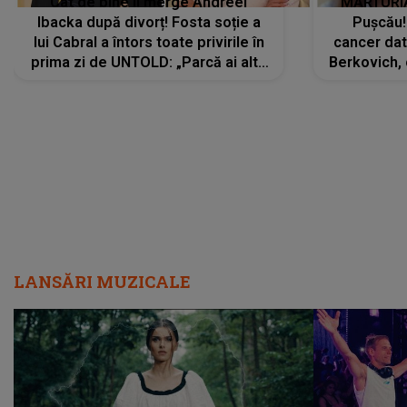
Cât de bine îi merge Andreei
MĂRTURIA
Ibacka după divorț! Fosta soție a
Pușcău!
lui Cabral a întors toate privirile în
cancer dato
prima zi de UNTOLD: „Parcă ai altă
Berkovich, 
strălucire, emani putere,
accident ru
încredere, siguranță...”
Dacă nu 
LANSĂRI MUZICALE