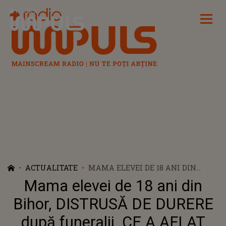
Radio Impuls
ACTUALITATE
MAMA ELEVEI DE 18 ANI DIN
BIHOR, DISTRUSĂ DE DURERE
Mama elevei de 18 ani din
DUPĂ FUNERALII. CE A AFLAT
DESPRE FIICA SA: "AVEM DOVEZI
Bihor, DISTRUSĂ DE DURERE
PENTRU ASTA. AM PRIMIT
după funeralii. CE A AFLAT
REZULTATUL MEDICAL, IAR ALISIA