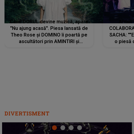
Când DORUL devine muzică, apare
Armin 
"Nu ajung acasă". Piesa lansată de
COLABORAR
Theo Rose și DOMINO îi poartă pe
SACHA: ""E
ascultători prin AMINTIRI și
o piesă 
REGĂSIRI, iar drumul emoțiilor
imediat pre
trece prin sufletul publicului:
cu mine șt
"Pentru toți cei care au plecat
păstrăm do
departe ca să le fie mai bine"
DIVERTISMENT