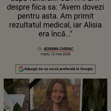
ERA ÎNCĂ..."
despre fiica sa: "Avem dovezi
pentru asta. Am primit
rezultatul medical, iar Alisia
era încă..."
Autor:
ADRIANA CHIRIAC
Publicat:
marți, 12 mai 2026
Actualizat:
marți, 12 mai 2026
Adaugă-ne ca sursă preferată în Google