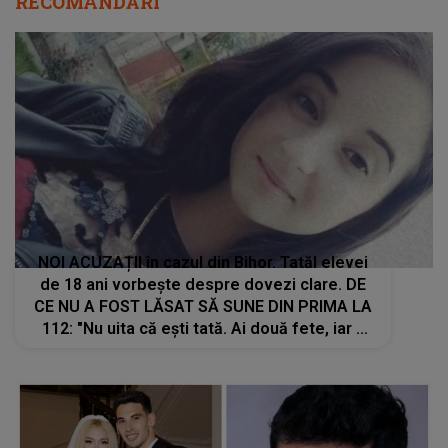
RECOMANDĂRI
NOI ACUZAȚII în cazul din Bihor. Tatăl elevei
de 18 ani vorbește despre dovezi clare. DE
CE NU A FOST LĂSAT SĂ SUNE DIN PRIMA LA
112: "Nu uita că ești tată. Ai două fete, iar a
treila e pe drum. Ai fost primul care a ajuns la
locul crimei! De ce..."