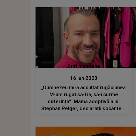
mesajele lui private"
Stiri mondene
16 iun 2023
„Dumnezeu mi-a ascultat rugăciunea.
M-am rugat să-l ia, să-i curme
suferința”. Mama adoptivă a lui
Stephan Pelger, declarații șocante la
slujba de comemorare a regretatului
designer