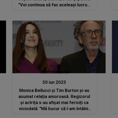
"Voi continua să fac aceleași lucruri
pe care le-am făcut întotdeauna"
Stiri mondene
30 iun 2023
Monica Bellucci și Tim Burton și-au
asumat relația amoroasă. Regizorul
și actrița s-au afișat mai fericiți ca
niciodată: "Mă bucur că l-am întâlnit
pe acest bărbat. Îl iubesc"