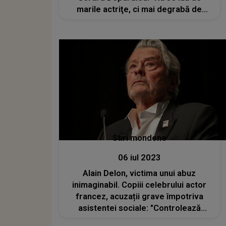
marile actriţe, ci mai degrabă de
micile asistente"
Stiri mondene
06 iul 2023
Alain Delon, victima unui abuz
inimaginabil. Copiii celebrului actor
francez, acuzații grave împotriva
asistentei sociale: "Controlează
sistematic conversaţiile telefonice şi