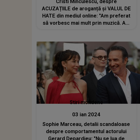
Cristi Minculescu, despre
ACUZAȚIILE de aroganță și VALUL DE
HATE din mediul online: "Am preferat
să vorbesc mai mult prin muzică. Am
lăsat de la mine de nesfârșit de
multe ori, nerealizând pe moment că,
uneori, e o..."
Stiri mondene
03 ian 2024
Sophie Marceau, detalii scandaloase
despre comportamentul actorului
Gerard Depardieu: "Nu se lua de