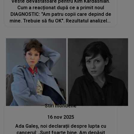
Veste devastatoare pentru Kim Kardashian.
Cum a reacționat după ce a primit noul
DIAGNOSTIC: "Am patru copii care depind de
mine. Trebuie să fiu OK". Rezultatul analizelor
a venit ca un ȘOC, dar vedeta și-a găsit
puterea să transmită un mesaj emoționant
Stiri mondene
16 nov 2025
Ada Galeș, noi declarații despre lupta cu
cancerul: „Sunt foarte bine. Am depășit