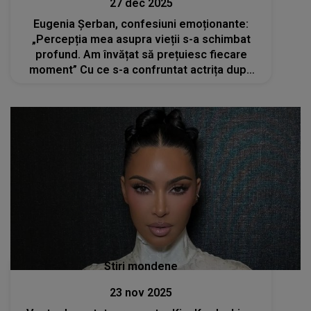
27 dec 2025
Eugenia Șerban, confesiuni emoționante:
„Percepția mea asupra vieții s-a schimbat
profund. Am învățat să prețuiesc fiecare
moment” Cu ce s-a confruntat actrița după
ce a învins cele două forme de cancer cu
care a fost diagnosticată?
Stiri mondene
23 nov 2025