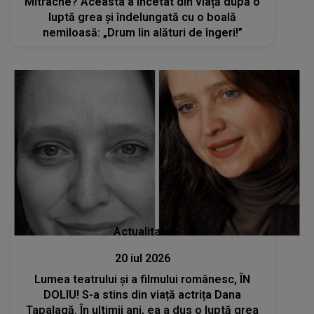
Mitrache? Aceasta a încetat din viață după o
luptă grea și îndelungată cu o boală
nemiloasă: „Drum lin alături de îngeri!”
Actualitate
20 iul 2026
Lumea teatrului și a filmului românesc, ÎN
DOLIU! S-a stins din viață actrița Dana
Tapalagă. În ultimii ani, ea a dus o luptă grea