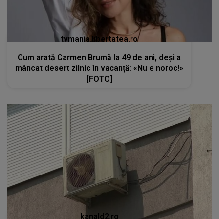
tvmania.libertatea.ro
Cum arată Carmen Brumă la 49 de ani, deși a
mâncat desert zilnic în vacanță: «Nu e noroc!»
[FOTO]
kanald2.ro