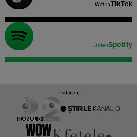
TikTok
Watch
Spotify
Listen
Parteneri: