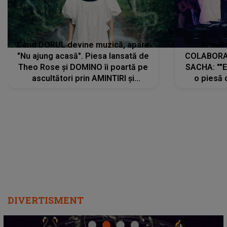
Când DORUL devine muzică, apare
Armin 
"Nu ajung acasă". Piesa lansată de
COLABORAR
Theo Rose și DOMINO îi poartă pe
SACHA: ""E
ascultători prin AMINTIRI și
o piesă 
REGĂSIRI, iar drumul emoțiilor
imediat pre
trece prin sufletul publicului:
cu mine șt
"Pentru toți cei care au plecat
păstrăm do
departe ca să le fie mai bine"
DIVERTISMENT