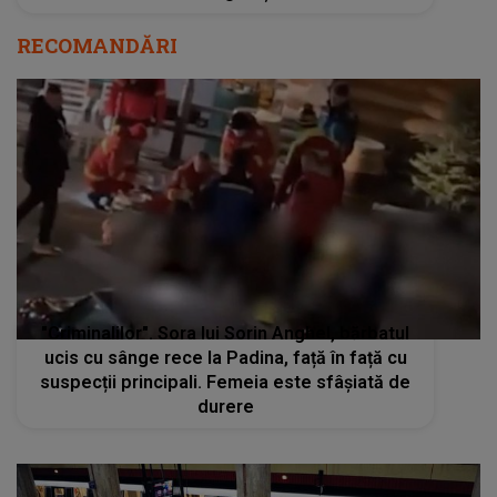
RECOMANDĂRI
"Criminalilor". Sora lui Sorin Anghel, bărbatul
ucis cu sânge rece la Padina, față în față cu
suspecții principali. Femeia este sfâșiată de
durere