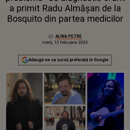
MEDICILOR
a primit Radu Almășan de la
Bosquito din partea medicilor
Autor:
ALINA PETRE
Publicat:
marți, 13 februarie 2024
Actualizat:
marți, 13 februarie 2024
Adaugă-ne ca sursă preferată în Google