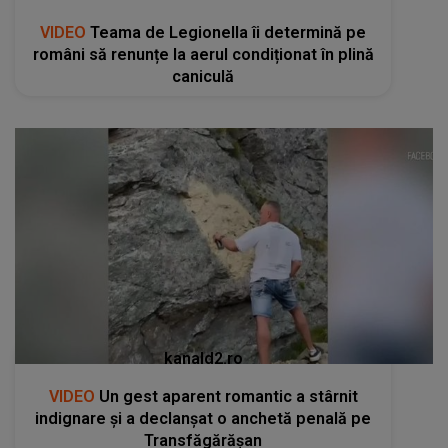
VIDEO
Teama de Legionella îi determină pe
români să renunțe la aerul condiționat în plină
caniculă
kanald2.ro
VIDEO
Un gest aparent romantic a stârnit
indignare și a declanșat o anchetă penală pe
Transfăgărășan