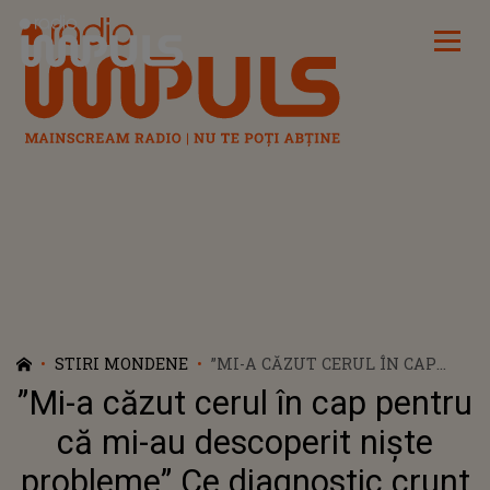
Radio Impuls
STIRI MONDENE
”MI-A CĂZUT CERUL ÎN CAP
PENTRU CĂ MI-AU DESCOPERIT
”Mi-a căzut cerul în cap pentru
NIȘTE PROBLEME” CE
DIAGNOSTIC CRUNT A PRIMIT
că mi-au descoperit niște
RADU ALMĂȘAN DE LA
probleme” Ce diagnostic crunt
BOSQUITO DIN PARTEA