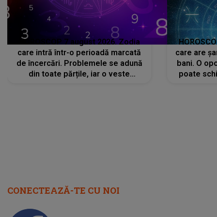
HOROSCOP 7 august 2026. Zodia
HOROSCOP 
care intră într-o perioadă marcată
care are șa
de încercări. Problemele se adună
bani. O opo
din toate părțile, iar o veste
poate schi
neașteptată îi dă planurile peste
la
cap
CONECTEAZĂ-TE CU NOI