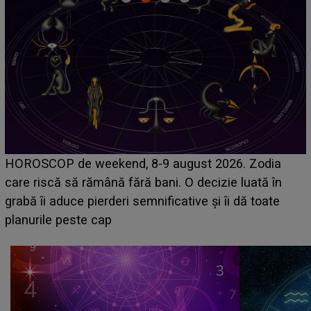
Emanuel a ținut ACEST DETALIU ASCUNS până
acum! În fața Alexandrei, concurentul din Casa Iubirii
face o MĂRTURISIRE NEAȘTEPTATĂ despre mama
sa: "I-am spus și ei în față, eu nu te iubesc pentru
că..."