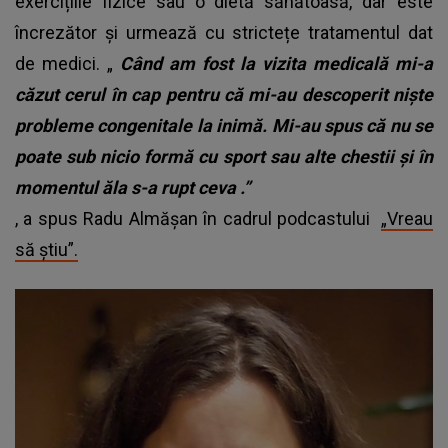
exercițiile fizice sau o dietă sănătoasă, dar este
încrezător și urmează cu strictețe tratamentul dat
de medici. „
Când am fost la vizita medicală mi-a
căzut cerul în cap pentru că mi-au descoperit niște
probleme congenitale la inimă. Mi-au spus că nu se
poate sub nicio formă cu sport sau alte chestii și în
momentul ăla s-a rupt ceva .”
, a spus Radu Almășan în cadrul podcastului
„Vreau
să știu”.