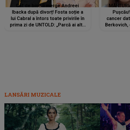
Cât de bine îi merge Andreei
MĂRTURIA
Ibacka după divorț! Fosta soție a
Pușcău!
lui Cabral a întors toate privirile în
cancer dato
prima zi de UNTOLD: „Parcă ai altă
Berkovich, 
strălucire, emani putere,
accident ru
încredere, siguranță...”
Dacă nu 
LANSĂRI MUZICALE