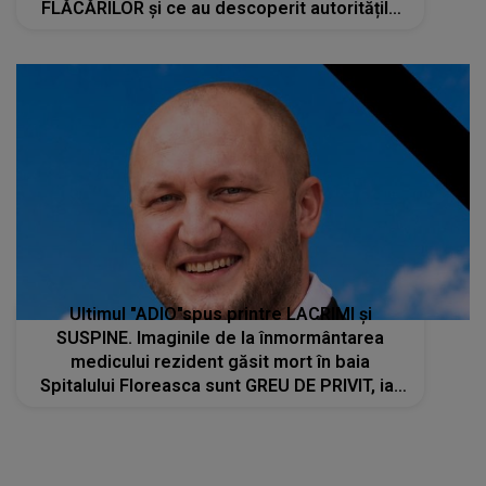
FLĂCĂRILOR și ce au descoperit autoritățile
la fața locului
Ultimul "ADIO"spus printre LACRIMI și
SUSPINE. Imaginile de la înmormântarea
medicului rezident găsit mort în baia
Spitalului Floreasca sunt GREU DE PRIVIT, iar
scena despărțirii este de-a dreptul
sfâșietoare. Ce s-a întâmplat în curtea
bisericii