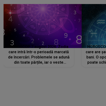
că..."
HOROSCOP 7 august 2026. Zodia
HOROSCOP 
care intră într-o perioadă marcată
care are șa
de încercări. Problemele se adună
bani. O opo
din toate părțile, iar o veste
poate schi
neașteptată îi dă planurile peste
la
cap