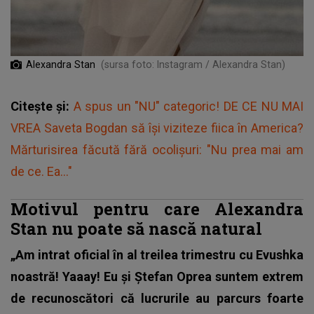
Alexandra Stan
(sursa foto: Instagram / Alexandra Stan)
Citește și:
A spus un "NU" categoric! DE CE NU MAI
VREA Saveta Bogdan să își viziteze fiica în America?
Mărturisirea făcută fără ocolișuri: "Nu prea mai am
de ce. Ea..."
Motivul pentru care Alexandra
Stan nu poate să nască natural
„Am intrat oficial în al treilea trimestru cu Evushka
noastră! Yaaay! Eu și Ștefan Oprea suntem extrem
de recunoscători că lucrurile au parcurs foarte