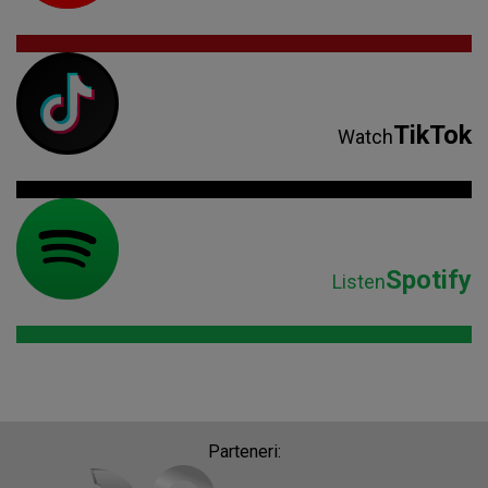
TikTok
Watch
Spotify
Listen
Parteneri: