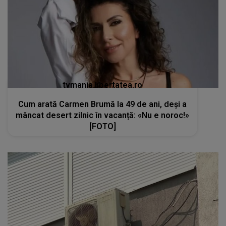
tvmania.libertatea.ro
Cum arată Carmen Brumă la 49 de ani, deși a
mâncat desert zilnic în vacanță: «Nu e noroc!»
[FOTO]