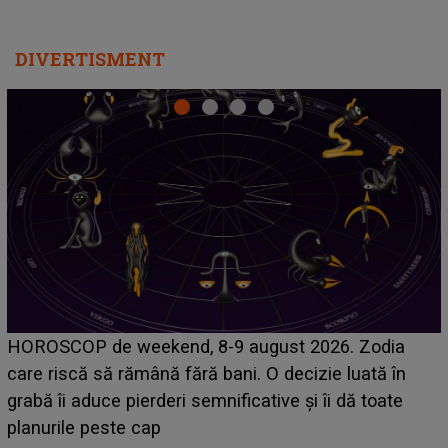
DIVERTISMENT
Emanuel a ținut ACEST DETALIU ASCUNS până
acum! În fața Alexandrei, concurentul din Casa Iubirii
face o MĂRTURISIRE NEAȘTEPTATĂ despre mama
sa: "I-am spus și ei în față, eu nu te iubesc pentru