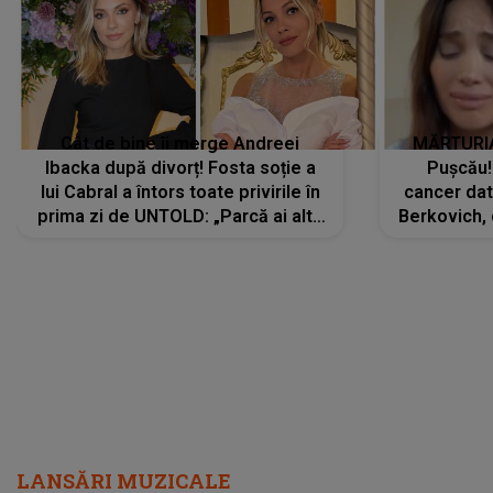
Cât de bine îi merge Andreei
MĂRTURIA
Ibacka după divorț! Fosta soție a
Pușcău!
lui Cabral a întors toate privirile în
cancer dato
prima zi de UNTOLD: „Parcă ai altă
Berkovich, 
strălucire, emani putere,
accident ru
încredere, siguranță...”
Dacă nu 
LANSĂRI MUZICALE