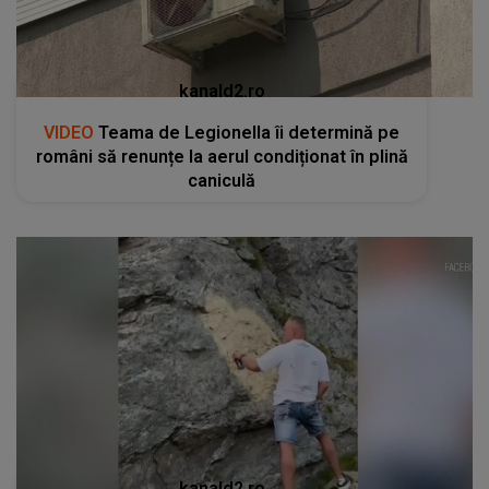
kanald2.ro
VIDEO
Teama de Legionella îi determină pe
români să renunțe la aerul condiționat în plină
caniculă
kanald2.ro