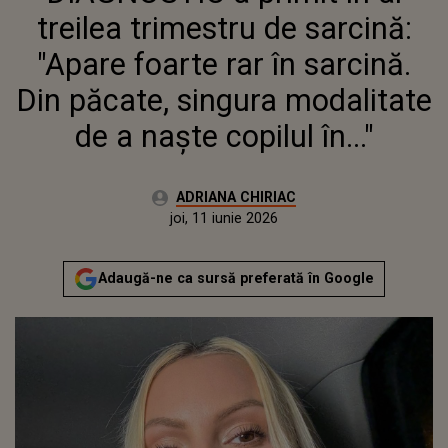
SINGURA MODALITATE DE A
treilea trimestru de sarcină:
NAȘTE COPILUL ÎN..."
"Apare foarte rar în sarcină.
Din păcate, singura modalitate
de a naște copilul în..."
Autor:
ADRIANA CHIRIAC
Publicat:
joi, 11 iunie 2026
Adaugă-ne ca sursă preferată în Google