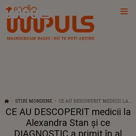
Radio Impuls
STIRI MONDENE
CE AU DESCOPERIT MEDICII LA
ALEXANDRA STAN ȘI CE
CE AU DESCOPERIT medicii la
DIAGNOSTIC A PRIMIT ÎN AL
TREILEA TRIMESTRU DE
Alexandra Stan și ce
SARCINĂ: "APARE FOARTE RAR
DIAGNOSTIC a primit în al
ÎN SARCINĂ. DIN PĂCATE,