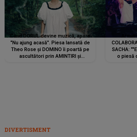
Când DORUL devine muzică, apare
Armin 
"Nu ajung acasă". Piesa lansată de
COLABORAR
Theo Rose și DOMINO îi poartă pe
SACHA: ""E
ascultători prin AMINTIRI și
o piesă 
REGĂSIRI, iar drumul emoțiilor
imediat pre
trece prin sufletul publicului:
cu mine șt
"Pentru toți cei care au plecat
păstrăm do
departe ca să le fie mai bine"
DIVERTISMENT