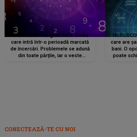
HOROSCOP 7 august 2026. Zodia
HOROSCOP 
care intră într-o perioadă marcată
care are șa
de încercări. Problemele se adună
bani. O opo
din toate părțile, iar o veste
poate schi
neașteptată îi dă planurile peste
la
cap
CONECTEAZĂ-TE CU NOI