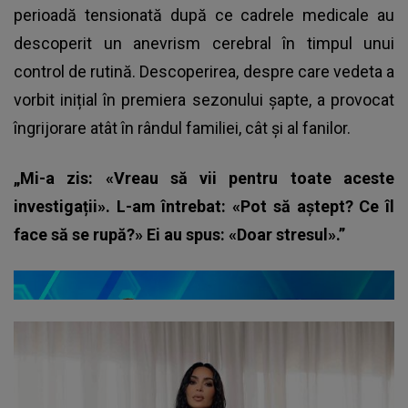
perioadă tensionată după ce cadrele medicale au
descoperit un anevrism cerebral în timpul unui
control de rutină. Descoperirea, despre care vedeta a
vorbit inițial în premiera sezonului șapte, a provocat
îngrijorare atât în rândul familiei, cât și al fanilor.
„Mi-a zis: «Vreau să vii pentru toate aceste
investigații». L-am întrebat: «Pot să aștept? Ce îl
face să se rupă?» Ei au spus: «Doar stresul».”