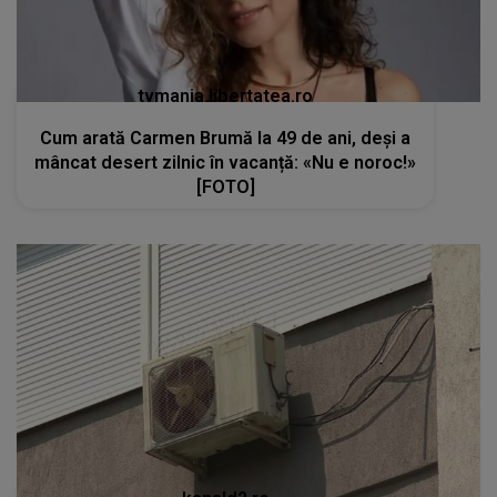
tvmania.libertatea.ro
Cum arată Carmen Brumă la 49 de ani, deși a
mâncat desert zilnic în vacanță: «Nu e noroc!»
[FOTO]