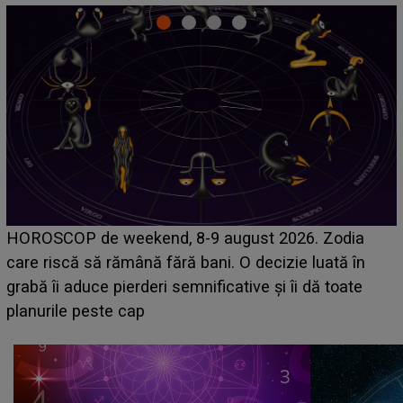
Emanuel a ținut ACEST DETALIU ASCUNS până
acum! În fața Alexandrei, concurentul din Casa Iubirii
face o MĂRTURISIRE NEAȘTEPTATĂ despre mama
sa: "I-am spus și ei în față, eu nu te iubesc pentru
că..."