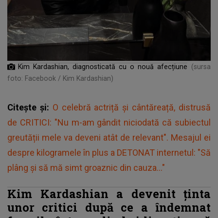
Kim Kardashian, diagnosticată cu o nouă afecțiune
(sursa
foto: Facebook / Kim Kardashian)
Citește și:
O celebră actriță și cântăreață, distrusă
de CRITICI: "Nu m-am gândit niciodată că subiectul
greutății mele va deveni atât de relevant". Mesajul ei
despre kilogramele în plus a DETONAT internetul: "Să
plâng și să mă simt groaznic din cauza..."
Kim Kardashian a devenit ținta
unor critici după ce a îndemnat