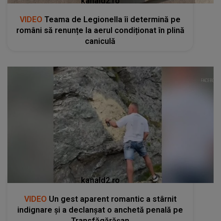
kanald2.ro
VIDEO
Teama de Legionella îi determină pe
români să renunțe la aerul condiționat în plină
caniculă
kanald2.ro
VIDEO
Un gest aparent romantic a stârnit
indignare și a declanșat o anchetă penală pe
Transfăgărășan