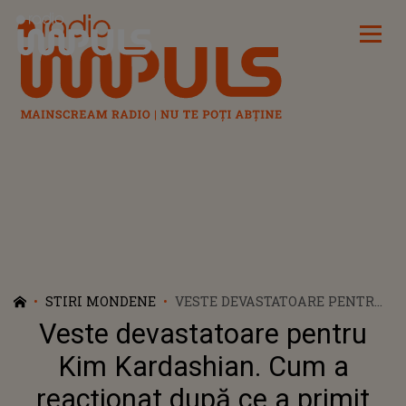
Radio Impuls
STIRI MONDENE
VESTE DEVASTATOARE PENTRU
KIM KARDASHIAN. CUM A
Veste devastatoare pentru
REACȚIONAT DUPĂ CE A
PRIMIT NOUL DIAGNOSTIC: "AM
Kim Kardashian. Cum a
PATRU COPII CARE DEPIND DE
reacționat după ce a primit
MINE. TREBUIE SĂ FIU OK".