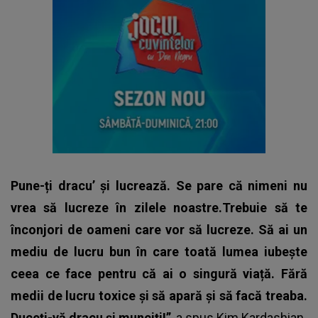
Pune-ți dracu’ și lucrează. Se pare că nimeni nu
vrea să lucreze în zilele noastre.Trebuie să te
înconjori de oameni care vor să lucreze. Să ai un
mediu de lucru bun în care toată lumea iubește
ceea ce face pentru că ai o singură viață. Fără
medii de lucru toxice și să apară și să facă treaba.
Duceți-vă dracu și munciți!”
, a spus
Kim Kardashian
.