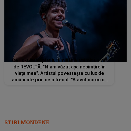
Ce i s-a întâmplat lui Emilian a stârnit un val
de REVOLTĂ: "N-am văzut așa nesimțire în
viața mea". Artistul povestește cu lux de
amănunte prin ce a trecut: "A avut noroc că
m-am grăbit să plec"
STIRI MONDENE