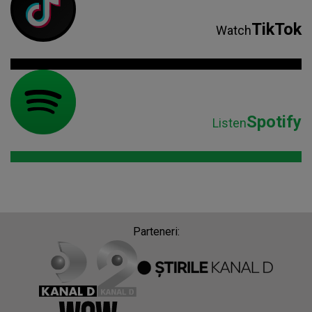
TikTok
Watch
Spotify
Listen
Parteneri: