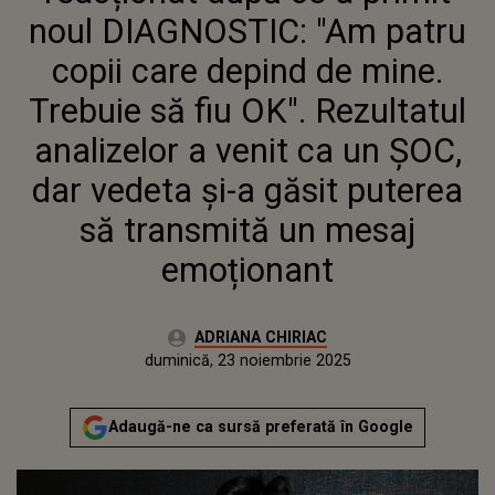
REZULTATUL ANALIZELOR A
noul DIAGNOSTIC: "Am patru
VENIT CA UN ȘOC, DAR VEDETA
ȘI-A GĂSIT PUTEREA SĂ
copii care depind de mine.
TRANSMITĂ UN MESAJ
Trebuie să fiu OK". Rezultatul
EMOȚIONANT
analizelor a venit ca un ȘOC,
dar vedeta și-a găsit puterea
să transmită un mesaj
emoționant
Autor:
ADRIANA CHIRIAC
Publicat:
duminică, 23 noiembrie 2025
Actualizat:
duminică, 23 noiembrie 2025
Adaugă-ne ca sursă preferată în Google