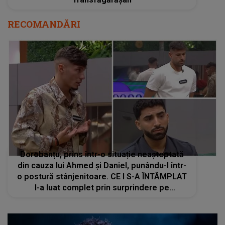
RECOMANDĂRI
Dorobanțu, prins într-o situație neașteptată
din cauza lui Ahmed și Daniel, punându-l într-
o postură stânjenitoare. CE I S-A ÎNTÂMPLAT
l-a luat complet prin surprindere pe
concurentul din Casa Iubirii: "Cine a făcut?".
Ce CONSECINȚE vor suporta cei doi