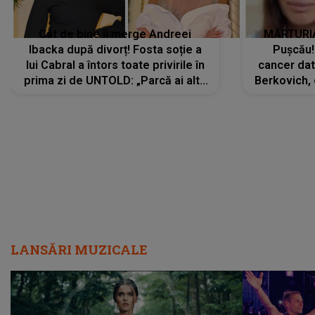
Cât de bine îi merge Andreei
MĂRTURIA
Ibacka după divorț! Fosta soție a
Pușcău!
lui Cabral a întors toate privirile în
cancer dato
prima zi de UNTOLD: „Parcă ai altă
Berkovich, 
strălucire, emani putere,
accident ru
încredere, siguranță...”
Dacă nu 
LANSĂRI MUZICALE