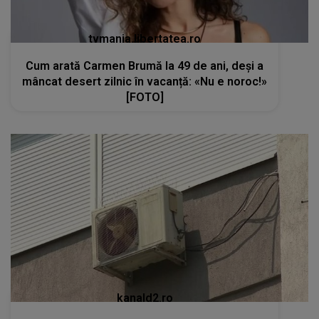
tvmania.libertatea.ro
Cum arată Carmen Brumă la 49 de ani, deși a
mâncat desert zilnic în vacanță: «Nu e noroc!»
[FOTO]
kanald2.ro