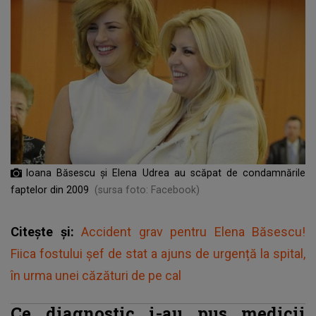
Ioana Băsescu și Elena Udrea au scăpat de condamnările
faptelor din 2009
(sursa foto: Facebook)
Citește și:
Accident grav pentru Elena Băsescu!
Fiica fostului șef de stat a ajuns de urgență la spital,
în urma unei căzături de pe cal
Ce diagnostic i-au pus medicii