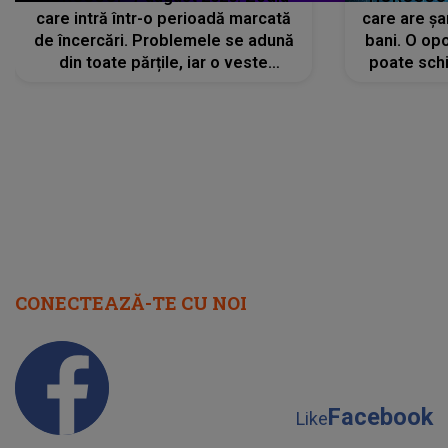
care intră într-o perioadă marcată
care are șa
de încercări. Problemele se adună
bani. O opo
din toate părțile, iar o veste
poate schi
neașteptată îi dă planurile peste
la
cap
CONECTEAZĂ-TE CU NOI
Facebook
Like