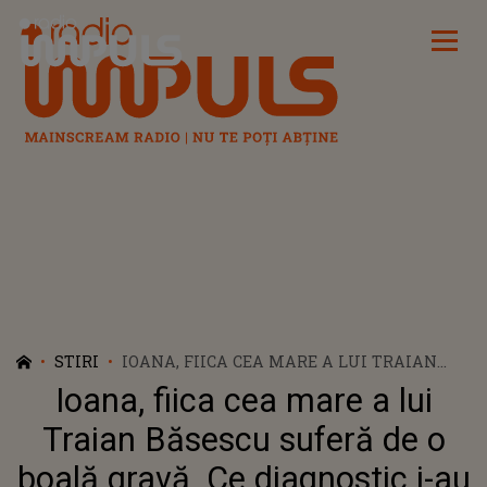
Radio Impuls
STIRI
IOANA, FIICA CEA MARE A LUI TRAIAN
BĂSESCU SUFERĂ DE O BOALĂ GRAVĂ. CE
Ioana, fiica cea mare a lui
DIAGNOSTIC I-AU PUS MEDICII
Traian Băsescu suferă de o
boală gravă. Ce diagnostic i-au