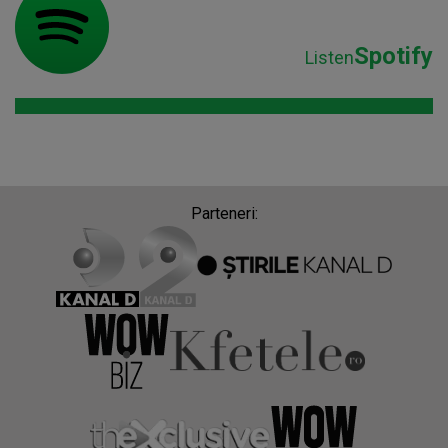
Spotify
Listen
Parteneri: