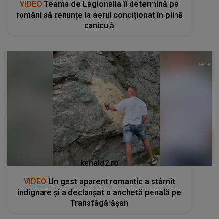
VIDEO
Teama de Legionella îi determină pe
români să renunțe la aerul condiționat în plină
caniculă
kanald2.ro
VIDEO
Un gest aparent romantic a stârnit
indignare și a declanșat o anchetă penală pe
Transfăgărășan