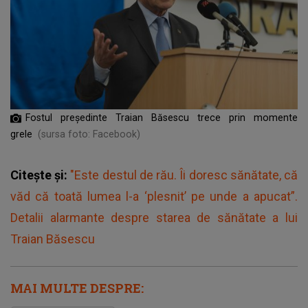
Fostul președinte Traian Băsescu trece prin momente
grele
(sursa foto: Facebook)
Citește și:
"Este destul de rău. Îi doresc sănătate, că
văd că toată lumea l-a ‘plesnit’ pe unde a apucat”.
Detalii alarmante despre starea de sănătate a lui
Traian Băsescu
MAI MULTE DESPRE: