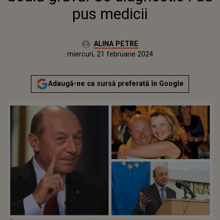
pus medicii
Autor:
ALINA PETRE
Publicat:
miercuri, 21 februarie 2024
Actualizat:
miercuri, 21 februarie 2024
Adaugă-ne ca sursă preferată în Google