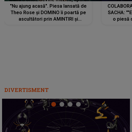
"Nu ajung acasă". Piesa lansată de
COLABORAR
Theo Rose și DOMINO îi poartă pe
SACHA: ""E
ascultători prin AMINTIRI și
o piesă 
REGĂSIRI, iar drumul emoțiilor
imediat pre
trece prin sufletul publicului:
cu mine șt
"Pentru toți cei care au plecat
păstrăm do
departe ca să le fie mai bine"
DIVERTISMENT