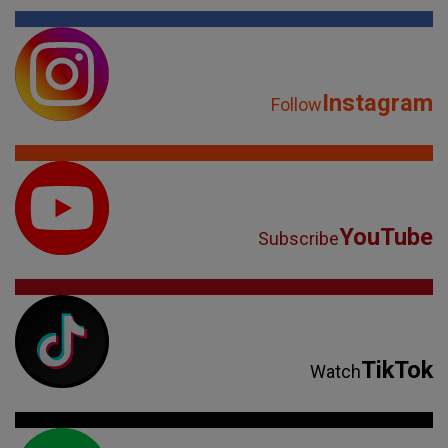
Instagram
Follow
YouTube
Subscribe
TikTok
Watch