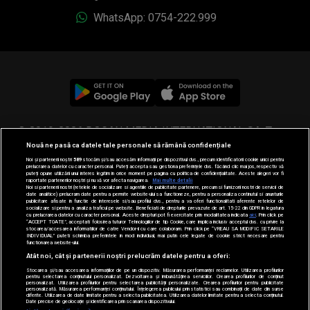
WhatsApp: 0754-222.999
© 2019-2026 DOGAN MEDIA INTERNATIONAL SA, Toate
Nouă ne pasă ca datele tale personale să rămână confidențiale
drepturile rezervate.
Noi și partenerii noștri
589
stocăm și/sau accesăm informații pe dispozitivul dvs., precum identificatorii cookie unici pentru
prelucrarea datelor cu caracter personal. Puteți accepta sau gestiona preferințele dvs. făcând clic mai jos, respectiv vă
puteți opune utilizării unui interes legitim în orice moment pe pagina cu politica de confidențialitate. Aceste alegeri vor fi
raportate partenerilor noștri și nu vă vor afecta navigarea.
Mai multe detalii
Noi si partenerii nostri (retelele de socializare si agentiile de publicitate partenere, precum si furnizorii nostri de servicii de
date analitice) prelucram date pentru a permite website-ului sa functioneze, pentru a personaliza continutul si anunturile
publicitare afisate in functie de interesele si/sau profilul dvs., pentru a va oferi functionalitati aferente retelelor de
socializare si pentru a analiza traficul pe website. Beneficiati de drepturile prevazute de art. 15-22 din GDPR in legatura
cu prelucrarea datelor cu caracter personal. Aceste drepturi pot fi exercitate prin modalitatea indicata
aici
. Prin click pe
“ACCEPT TOATE”, acceptati folosirea tuturor Tehnologiilor de tip Cookie, care implica inclusiv acceptul dvs. cu privire la
stocarea/accesarea informatiilor de catre Vendor-ii cu care colaboram. Prin click pe “VREAU SA MODIFIC SETARILE
INDIVIDUAL” puteti schimba preferintele in mod individual, mai putin cele legate de cookie strict necesare pentru
functionarea website-ului.
Atât noi, cât și partenerii noștri prelucrăm datele pentru a oferi:
Stocarea și/sau accesarea informațiilor de pe un dispozitiv. Măsurarea performanței reclamelor. Utilizarea profilurilor
pentru selectarea conținutului personalizat. Dezvoltarea și îmbunătățirea serviciilor. Crearea profilurilor de conținut
personalizat. Utilizarea profilurilor pentru selectarea publicității personalizate. Crearea profilurilor pentru publicitate
personalizată. Măsurarea performanței conținutului. Înțelegerea publicului prin statistici sau combinații de date din surse
diferite. Utilizarea de date limitate pentru a selecta publicitatea. Utilizarea datelor limitate pentru a selecta conținutul.
Date precise de geolocație și identificarea prin scanarea dispozitivului.