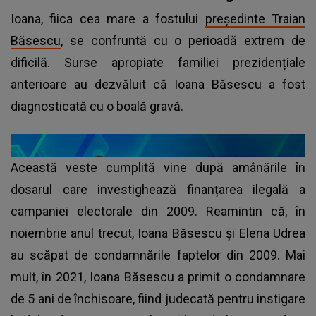
Ioana, fiica cea mare a fostului
președinte Traian
Băsescu
, se confruntă cu o perioadă extrem de
dificilă. Surse apropiate familiei prezidențiale
anterioare au dezvăluit că Ioana Băsescu a fost
diagnosticată cu o boală gravă.
Această veste cumplită vine după amânările în
dosarul care investighează finanțarea ilegală a
campaniei electorale din 2009. Reamintin că, în
noiembrie anul trecut, Ioana Băsescu și Elena Udrea
au scăpat de condamnările faptelor din 2009. Mai
mult, în 2021, Ioana Băsescu a primit o condamnare
de 5 ani de închisoare, fiind judecată pentru instigare