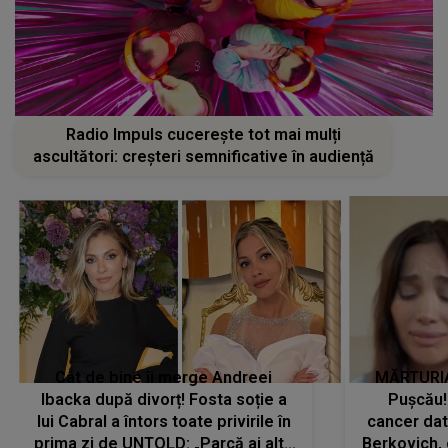
Radio Impuls cucerește tot mai mulți
ascultători: creșteri semnificative în audiență
Cât de bine îi merge Andreei
MĂRTURIA
Ibacka după divorț! Fosta soție a
Pușcău!
lui Cabral a întors toate privirile în
cancer dato
prima zi de UNTOLD: „Parcă ai altă
Berkovich, 