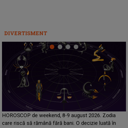
DIVERTISMENT
Emanuel a ținut ACEST DETALIU ASCUNS până
acum! În fața Alexandrei, concurentul din Casa Iubirii