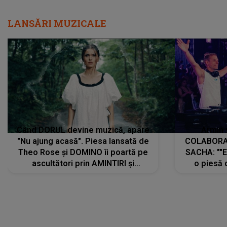
LANSĂRI MUZICALE
Când DORUL devine muzică, apare
Armin 
"Nu ajung acasă". Piesa lansată de
COLABORAR
Theo Rose și DOMINO îi poartă pe
SACHA: ""E
ascultători prin AMINTIRI și
o piesă 
REGĂSIRI, iar drumul emoțiilor
imediat pre
trece prin sufletul publicului:
cu mine șt
"Pentru toți cei care au plecat
păstrăm do
departe ca să le fie mai bine"