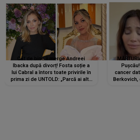
Cât de bine îi merge Andreei
MĂRTURIA
Ibacka după divorț! Fosta soție a
Pușcău!
lui Cabral a întors toate privirile în
cancer dato
prima zi de UNTOLD: „Parcă ai altă
Berkovich, 
strălucire, emani putere,
accident ru
încredere, siguranță...”
Dacă nu 