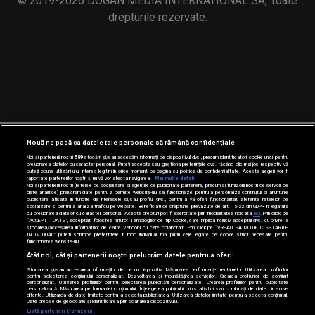
© 2019-2026 DOGAN MEDIA INTERNATIONAL SA, Toate
drepturile rezervate.
Nouă ne pasă ca datele tale personale să rămână confidențiale
Noi și partenerii noștri
589
stocăm și/sau accesăm informații pe dispozitivul dvs., precum identificatorii cookie unici pentru
prelucrarea datelor cu caracter personal. Puteți accepta sau gestiona preferințele dvs. făcând clic mai jos, respectiv vă
puteți opune utilizării unui interes legitim în orice moment pe pagina cu politica de confidențialitate. Aceste alegeri vor fi
raportate partenerilor noștri și nu vă vor afecta navigarea.
Mai multe detalii
Noi si partenerii nostri (retelele de socializare si agentiile de publicitate partenere, precum si furnizorii nostri de servicii de
date analitice) prelucram date pentru a permite website-ului sa functioneze, pentru a personaliza continutul si anunturile
publicitare afisate in functie de interesele si/sau profilul dvs., pentru a va oferi functionalitati aferente retelelor de
socializare si pentru a analiza traficul pe website. Beneficiati de drepturile prevazute de art. 15-22 din GDPR in legatura
cu prelucrarea datelor cu caracter personal. Aceste drepturi pot fi exercitate prin modalitatea indicata
aici
. Prin click pe
“ACCEPT TOATE”, acceptati folosirea tuturor Tehnologiilor de tip Cookie, care implica inclusiv acceptul dvs. cu privire la
stocarea/accesarea informatiilor de catre Vendor-ii cu care colaboram. Prin click pe “VREAU SA MODIFIC SETARILE
INDIVIDUAL” puteti schimba preferintele in mod individual, mai putin cele legate de cookie strict necesare pentru
functionarea website-ului.
Atât noi, cât și partenerii noștri prelucrăm datele pentru a oferi:
Stocarea și/sau accesarea informațiilor de pe un dispozitiv. Măsurarea performanței reclamelor. Utilizarea profilurilor
pentru selectarea conținutului personalizat. Dezvoltarea și îmbunătățirea serviciilor. Crearea profilurilor de conținut
personalizat. Utilizarea profilurilor pentru selectarea publicității personalizate. Crearea profilurilor pentru publicitate
personalizată. Măsurarea performanței conținutului. Înțelegerea publicului prin statistici sau combinații de date din surse
diferite. Utilizarea de date limitate pentru a selecta publicitatea. Utilizarea datelor limitate pentru a selecta conținutul.
Date precise de geolocație și identificarea prin scanarea dispozitivului.
Listă parteneri (furnizori)