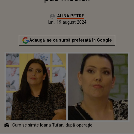
Autor:
ALINA PETRE
Publicat:
sâmbătă, 19 august 2023
Actualizat:
luni, 19 august 2024
Adaugă-ne ca sursă preferată în Google
Cum se simte Ioana Tufan, după operație