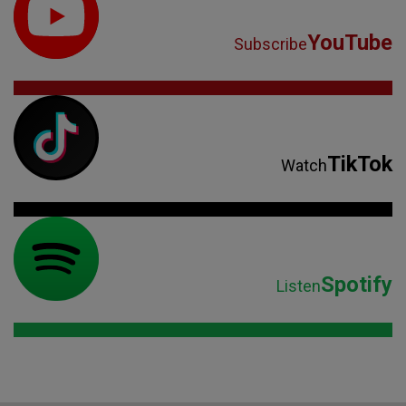
YouTube
Subscribe
TikTok
Watch
Spotify
Listen