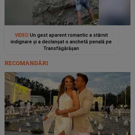
kanald2.ro
VIDEO
Un gest aparent romantic a stârnit
indignare și a declanșat o anchetă penală pe
Transfăgărășan
RECOMANDĂRI