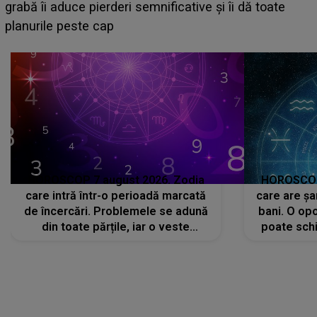
face o MĂRTURISIRE NEAȘTEPTATĂ despre mama
sa: "I-am spus și ei în față, eu nu te iubesc pentru
că..."
HOROSCOP 7 august 2026. Zodia
HOROSCOP 
care intră într-o perioadă marcată
care are șa
de încercări. Problemele se adună
bani. O opo
din toate părțile, iar o veste
poate schi
neașteptată îi dă planurile peste
la
cap