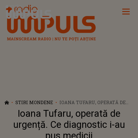
Radio Impuls
STIRI MONDENE
IOANA TUFARU, OPERATĂ DE
URGENȚĂ. CE DIAGNOSTIC I-AU
Ioana Tufaru, operată de
PUS MEDICII
urgență. Ce diagnostic i-au
pus medicii