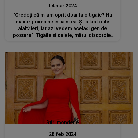
04 mar 2024
"Credeți că m-am oprit doar la o tigaie? Nu
mâine-poimâine își ia și ea. Și-a luat oale
alaltăieri, iar azi vedem același gen de
postare". Tigăile și oalele, mărul discordiei
dintre Gabriela Cristea și Cristina Șișcanu.
Cele două au rupt complet legătura
Stiri mondene
28 feb 2024