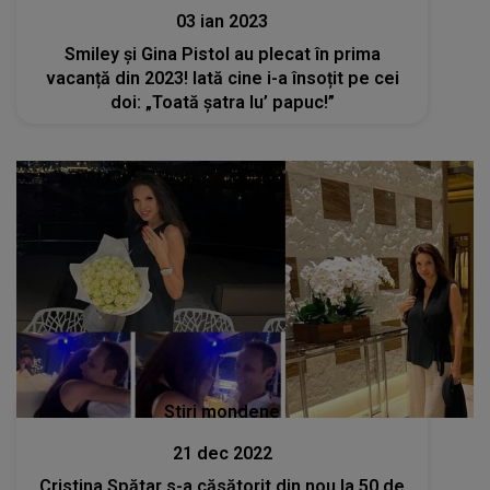
03 ian 2023
Smiley și Gina Pistol au plecat în prima
vacanță din 2023! Iată cine i-a însoțit pe cei
doi: „Toată șatra lu’ papuc!”
Stiri mondene
21 dec 2022
Cristina Spătar s-a căsătorit din nou la 50 de