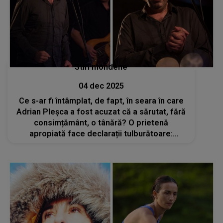
Stiri mondene
04 dec 2025
Ce s-ar fi întâmplat, de fapt, în seara în care
Adrian Pleșca a fost acuzat că a sărutat, fără
consimțământ, o tânără? O prietenă
apropiată face declarații tulburătoare:
„Maică-sa a făcut o postare care i-a făcut
foarte mult rău. Ulterior a șters-o”