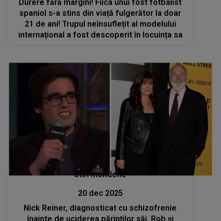
Durere fără margini! Fiica unui fost fotbalist
spaniol s-a stins din viață fulgerător la doar
21 de ani! Trupul neînsuflețit al modelului
internațional a fost descoperit în locuința sa
Stiri mondene
20 dec 2025
Nick Reiner, diagnosticat cu schizofrenie
înainte de uciderea părinților săi, Rob și