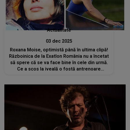
Actualitate
03 dec 2025
Roxana Moise, optimistă până în ultima clipă!
Războinica de la Exatlon România nu a încetat
să spere că se va face bine în cele din urmă.
Ce a scos la iveală o fostă antrenoare
despre problemele ei de sănătate? „Acum 3
săptămâni a avut un episod mai greu”