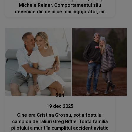
Michele Reiner. Comportamentul său
devenise din ce în ce mai îngrijorător, iar
medicii au fost nevoiți să ia o DECIZIE
RADICALĂ: "Este ceva ce nimeni nu ar trebui
să..."
Stiri
19 dec 2025
Cine era Cristina Grossu, soția fostului
campion de raliuri Greg Biffle. Toată familia
pilotului a murit în cumplitul accident aviatic