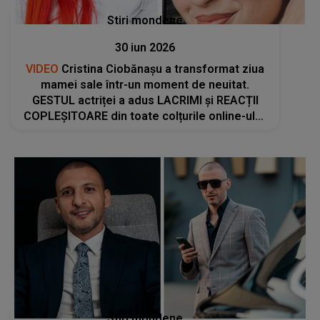
Stiri mondene
30 iun 2026
VIDEO
Cristina Ciobănașu a transformat ziua
mamei sale într-un moment de neuitat.
GESTUL actriței a adus LACRIMI și REACȚII
COPLEȘITOARE din toate colțurile online-ului:
"Să nu uiți să te pui și pe tine pe primul loc,
măcar din..."
Stiri mondene