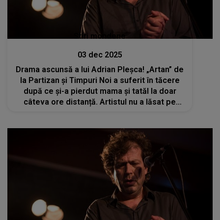
Stiri mondene
03 dec 2025
Drama ascunsă a lui Adrian Pleșca! „Artan” de
la Partizan și Timpuri Noi a suferit în tăcere
după ce și-a pierdut mama și tatăl la doar
câteva ore distanță. Artistul nu a lăsat pe
nimeni să vadă durerea uriașă din sufletul lui