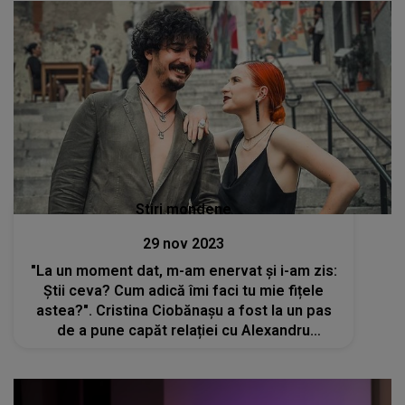
Stiri mondene
29 nov 2023
"La un moment dat, m-am enervat și i-am zis:
Știi ceva? Cum adică îmi faci tu mie fițele
astea?". Cristina Ciobănașu a fost la un pas
de a pune capăt relației cu Alexandru
Mureșan, din cauza lipsei de comunicare