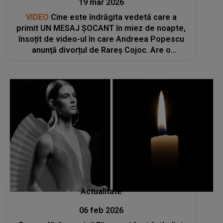
19 mar 2026
VIDEO
Cine este îndrăgita vedetă care a
primit UN MESAJ ȘOCANT în miez de noapte,
însoțit de video-ul în care Andreea Popescu
anunță divorțul de Rareș Cojoc. Are o
căsnicie fericită de ani de zile, dar a fost
AVERTIZATĂ SUBTIL că ar...
Actualitate
06 feb 2026