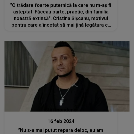
"O trădare foarte puternică la care nu m-aș fi
așteptat. Făceau parte, practic, din familia
noastră extinsă". Cristina Șișcanu, motivul
pentru care a încetat să mai țină legătura cu
finii Gabriela Cristea și Tavi Clonda
Stiri mondene
16 feb 2024
”Nu s-a mai putut repara deloc, eu am