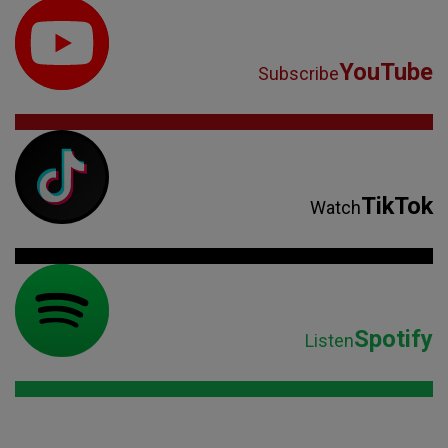
YouTube
Subscribe
TikTok
Watch
Spotify
Listen