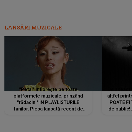
LANSĂRI MUZICALE
"Petal" înflorește pe toate
De această 
platformele muzicale, prinzând
altfel prin
"rădăcini" ÎN PLAYLISTURILE
POATE FI
fanilor. Piesa lansată recent de
de public!
Ariana Grande îi face pe
a lansat V
ascultători SĂ O ASCULTE PE
REPEAT