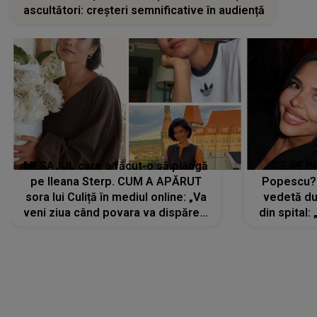
ascultători: creșteri semnificative în audiență
MESAJUL care a făcut-o să plângă
CE SE Î
pe Ileana Sterp. CUM A APĂRUT
Popescu?
sora lui Culiță în mediul online: „Va
vedetă du
veni ziua când povara va dispărea,
din spital:
iar lacrimile...”