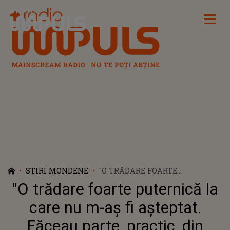
Radio Impuls
STIRI MONDENE
"O TRĂDARE FOARTE
PUTERNICĂ LA CARE NU M-AȘ
"O trădare foarte puternică la
FI AȘTEPTAT. FĂCEAU PARTE,
PRACTIC, DIN FAMILIA
care nu m-aș fi așteptat.
NOASTRĂ EXTINSĂ". CRISTINA
Făceau parte, practic, din
ȘIȘCANU, MOTIVUL PENTRU