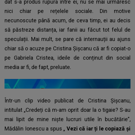
dat s-a produs rupura între ei, nu se mai urmăresc
nici chiar pe rețelele sociale. Din motive
necunoscute până acum, de ceva timp, ei au decis
să păstreze distanța, iar fanii au făcut tot felul de
speculații. Mai mult, se pare că internauții au ajuns
chiar să o acuze pe Cristina Șișcanu că ar fi copiat-o
pe Gabriela Cristea, ideile de conținut din social
media ar fi, de fapt, preluate.
Într-un clip video publicat de Cristina Șișcanu,
intitulat „Credeți că m-am oprit doar la o tigaie? S-au
mai lipit de mine niște lucruri utile în bucătărie”,
Mădălin Ionescu a spus „
Vezi că iar ți le copiază și