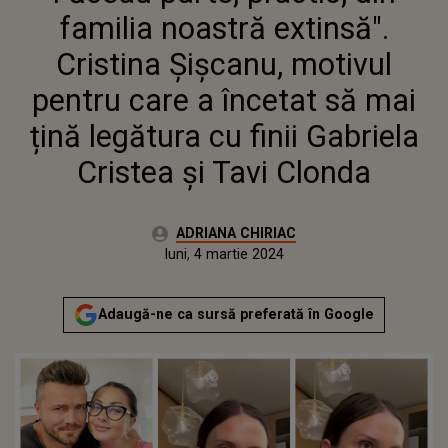
CARE A ÎNCETAT SĂ MAI ȚINĂ
familia noastră extinsă".
LEGĂTURA CU FINII GABRIELA
CRISTEA ȘI TAVI CLONDA
Cristina Șișcanu, motivul
pentru care a încetat să mai
țină legătura cu finii Gabriela
Cristea și Tavi Clonda
Autor:
ADRIANA CHIRIAC
Publicat:
miercuri, 28 februarie 2024
Actualizat:
luni, 4 martie 2024
Adaugă-ne ca sursă preferată în Google