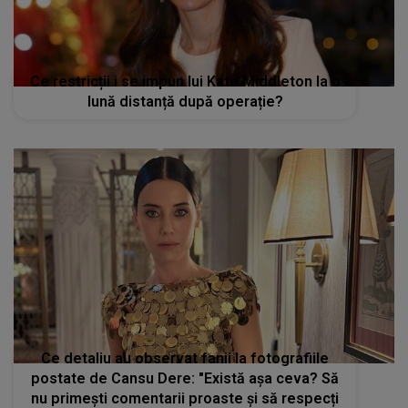
Ce restricții i se impun lui Kate Middleton la o
lună distanță după operație?
Ce detaliu au observat fanii la fotografiile
postate de Cansu Dere: "Există așa ceva? Să
nu primești comentarii proaste și să respecți