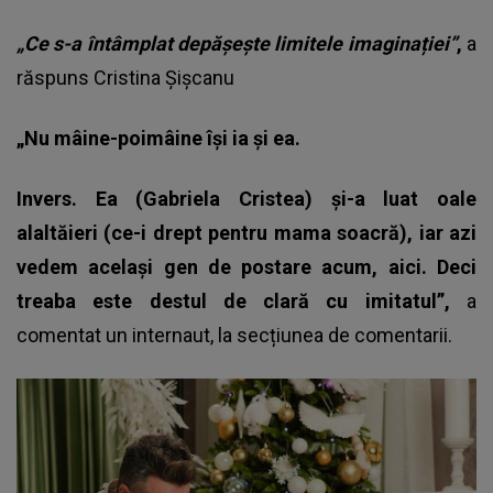
„Ce s-a întâmplat depășește limitele imaginației”
,
a
răspuns Cristina Șișcanu
„Nu mâine-poimâine își ia și ea.
Invers. Ea (Gabriela Cristea) și-a luat oale
alaltăieri (ce-i drept pentru mama soacră), iar azi
vedem același gen de postare acum, aici. Deci
treaba este destul de clară cu imitatul”,
a
comentat un internaut, la secțiunea de comentarii.