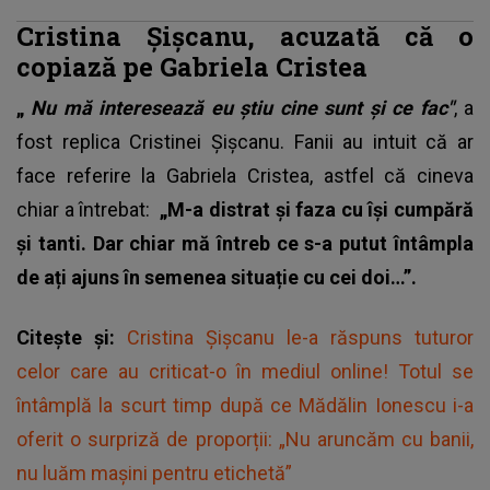
Cristina Șișcanu, acuzată că o
copiază pe Gabriela Cristea
„
Nu mă interesează eu știu cine sunt și ce fac"
, a
fost replica Cristinei Șișcanu. Fanii au intuit că ar
face referire la Gabriela Cristea, astfel că cineva
chiar a întrebat:
„M-a distrat și faza cu își cumpără
și tanti. Dar chiar mă întreb ce s-a putut întâmpla
de ați ajuns în semenea situație cu cei doi…”.
Citește și:
Cristina Șișcanu le-a răspuns tuturor
celor care au criticat-o în mediul online! Totul se
întâmplă la scurt timp după ce Mădălin Ionescu i-a
oferit o surpriză de proporții: „Nu aruncăm cu banii,
nu luăm maşini pentru etichetă”