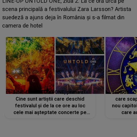
Ce a dezvăluit noua concurentă din "Casa Iubirii" l-a
luat prin surprindere pe Emanuel. CINE ESTE
BĂIATUL VIZAT de Alexandra?! Aflându-se în fața
faptului împlinit, A RECUNOSCUT IMEDIAT: "Am
avut..."
LINE-UP UNTOLD ONE, prima zi.
HOROSCOP 
Cine sunt artiștii care deschid
care scap
festivalul și de la ce ore au loc
nou capitol
cele mai așteptate concerte pe
care a
scena principală?
perioadă 