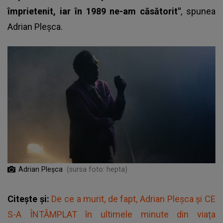
împrietenit, iar în 1989 ne-am căsătorit"
, spunea
Adrian Pleșca
.
Adrian Pleșca
(sursa foto: hepta)
Citește și:
De ce a murit, de fapt, Adrian Pleșca și CE
S-A ÎNTÂMPLAT în ultimele minute din viața