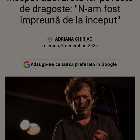
de dragoste: "N-am fost
împreună de la început"
Autor:
ADRIANA CHIRIAC
Publicat:
miercuri, 3 decembrie 2025
Actualizat:
miercuri, 3 decembrie 2025
Adaugă-ne ca sursă preferată în Google