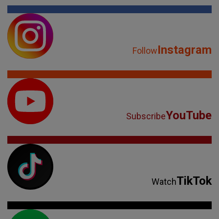
Instagram
Follow
YouTube
Subscribe
TikTok
Watch