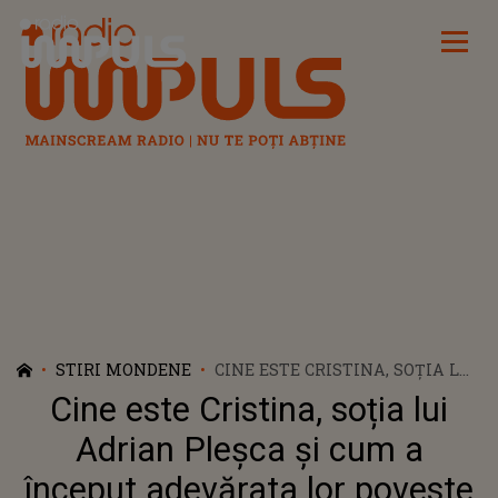
Radio Impuls
STIRI MONDENE
CINE ESTE CRISTINA, SOȚIA LUI
ADRIAN PLEȘCA ȘI CUM A
Cine este Cristina, soția lui
ÎNCEPUT ADEVĂRATA LOR
POVESTE DE DRAGOSTE: "N-AM
Adrian Pleșca și cum a
FOST ÎMPREUNĂ DE LA
început adevărata lor poveste
ÎNCEPUT"