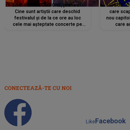
LINE-UP UNTOLD ONE, prima zi.
HOROSCOP 
Cine sunt artiștii care deschid
care scap
festivalul și de la ce ore au loc
nou capitol
cele mai așteptate concerte pe
care a
scena principală?
perioadă 
CONECTEAZĂ-TE CU NOI
Facebook
Like