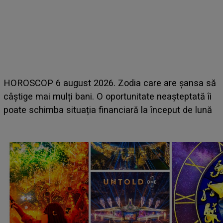
OP 6 august 2026. Zodia care are șansa să
LINE-UP 
 mai mulți bani. O oportunitate neașteptată îi
scena pri
chimba situația financiară la început de lună
suedeză 
camera d