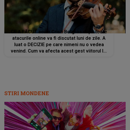
CE A FĂCUT acum Cristi Botgros după toate
atacurile online va fi discutat luni de zile. A
luat o DECIZIE pe care nimeni nu o vedea
venind. Cum va afecta acest gest viitorul lui
și al familiei
STIRI MONDENE