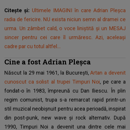
Citește și:
Ultimele IMAGINI în care Adrian Pleșca
radia de fericire. NU exista niciun semn al dramei ce
urma. Un zâmbet cald, o voce liniștită și un MESAJ
sincer pentru cei care îl urmăresc. Azi, aceleași
cadre par cu totul altfel...
Cine a fost Adrian Pleșca
Născut la 29 mai 1961, la București,
Artan a devenit
cunoscut ca solist al trupei Timpuri Noi
, pe care a
fondat-o în 1983, împreună cu Dan Iliescu. În plin
regim comunist, trupa s-a remarcat rapid printr-un
stil muzical neobișnuit pentru acea perioadă, inspirat
din post-punk, new wave și rock alternativ. După
1990, Timpuri Noi a devenit una dintre cele mai