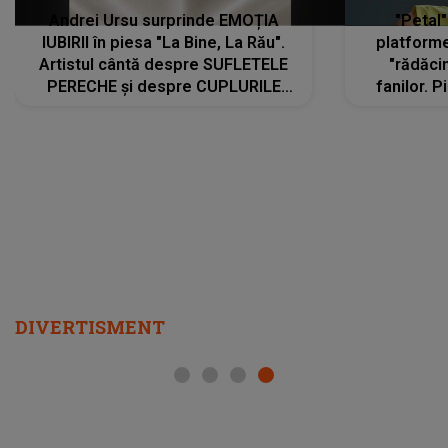
Andrei Ursu surprinde EMOȚIA
"Petal"
IUBIRII în piesa "La Bine, La Rău".
platforme
Artistul cântă despre SUFLETELE
"rădăci
PERECHE și despre CUPLURILE
fanilor. 
care aleg să meargă împreună pe
Arian
același drum, INDIFERENT DE CE LE
ascultă
REZERVĂ VIAȚA
DIVERTISMENT