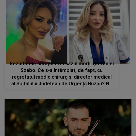
Rezultatele autopsiei în cazul morții Ștefaniei
Szabo. Ce s-a întâmplat, de fapt, cu
regretatul medic chirurg și director medical
al Spitalului Județean de Urgență Buzău? Nu
ar fi făcut infarct și nici AVC