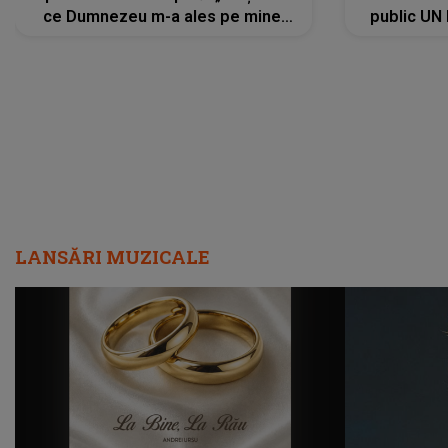
ce Dumnezeu m-a ales pe mine.
public UN
Am cancer la sân, am intrat în
"Nu știu ce
metastază...”
LANSĂRI MUZICALE