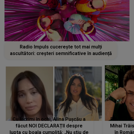
Radio Impuls cucerește tot mai mulți
ascultători: creșteri semnificative în audiență
Cu lacrimi în ochi, Alina Pușcău a
REVEDERE
făcut NOI DECLARAȚII despre
Mihai Trăis
lupta cu boala cumplită: „Nu știu de
în Români