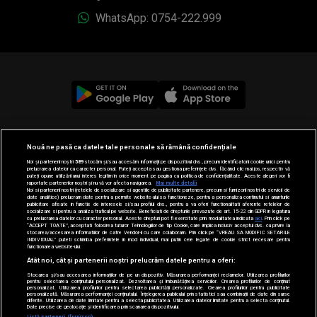
WhatsApp: 0754-222.999
© 2019-2026 DOGAN MEDIA INTERNATIONAL SA, Toate
Nouă ne pasă ca datele tale personale să rămână confidențiale
drepturile rezervate.
Noi și partenerii noștri
589
stocăm și/sau accesăm informații pe dispozitivul dvs., precum identificatorii cookie unici pentru
prelucrarea datelor cu caracter personal. Puteți accepta sau gestiona preferințele dvs. făcând clic mai jos, respectiv vă
puteți opune utilizării unui interes legitim în orice moment pe pagina cu politica de confidențialitate. Aceste alegeri vor fi
raportate partenerilor noștri și nu vă vor afecta navigarea.
Mai multe detalii
Noi si partenerii nostri (retelele de socializare si agentiile de publicitate partenere, precum si furnizorii nostri de servicii de
date analitice) prelucram date pentru a permite website-ului sa functioneze, pentru a personaliza continutul si anunturile
publicitare afisate in functie de interesele si/sau profilul dvs., pentru a va oferi functionalitati aferente retelelor de
socializare si pentru a analiza traficul pe website. Beneficiati de drepturile prevazute de art. 15-22 din GDPR in legatura
cu prelucrarea datelor cu caracter personal. Aceste drepturi pot fi exercitate prin modalitatea indicata
aici
. Prin click pe
“ACCEPT TOATE”, acceptati folosirea tuturor Tehnologiilor de tip Cookie, care implica inclusiv acceptul dvs. cu privire la
stocarea/accesarea informatiilor de catre Vendor-ii cu care colaboram. Prin click pe “VREAU SA MODIFIC SETARILE
INDIVIDUAL” puteti schimba preferintele in mod individual, mai putin cele legate de cookie strict necesare pentru
functionarea website-ului.
Atât noi, cât și partenerii noștri prelucrăm datele pentru a oferi:
Stocarea și/sau accesarea informațiilor de pe un dispozitiv. Măsurarea performanței reclamelor. Utilizarea profilurilor
pentru selectarea conținutului personalizat. Dezvoltarea și îmbunătățirea serviciilor. Crearea profilurilor de conținut
personalizat. Utilizarea profilurilor pentru selectarea publicității personalizate. Crearea profilurilor pentru publicitate
personalizată. Măsurarea performanței conținutului. Înțelegerea publicului prin statistici sau combinații de date din surse
diferite. Utilizarea de date limitate pentru a selecta publicitatea. Utilizarea datelor limitate pentru a selecta conținutul.
Date precise de geolocație și identificarea prin scanarea dispozitivului.
Listă parteneri (furnizori)