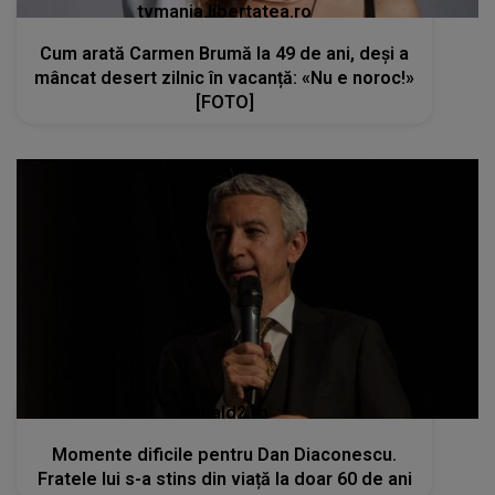
tvmania.libertatea.ro
Cum arată Carmen Brumă la 49 de ani, deși a
mâncat desert zilnic în vacanță: «Nu e noroc!»
[FOTO]
kanald2.ro
Momente dificile pentru Dan Diaconescu.
Fratele lui s-a stins din viață la doar 60 de ani