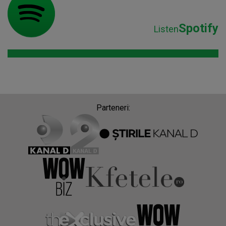
Spotify
Listen
Parteneri: