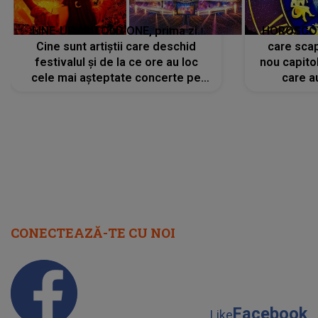
LINE-UP UNTOLD ONE, prima zi.
HOROSCOP 
Cine sunt artiștii care deschid
care scap
festivalul și de la ce ore au loc
nou capitol
cele mai așteptate concerte pe
care a
scena principală?
perioadă 
CONECTEAZĂ-TE CU NOI
Facebook
Like