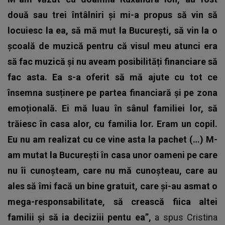
două sau trei întâlniri și mi-a propus să vin să
locuiesc la ea, să mă mut la București, să vin la o
școală de muzică pentru că visul meu atunci era
să fac muzică și nu aveam posibilități financiare să
fac asta. Ea s-a oferit să mă ajute cu tot ce
însemna susținere pe partea financiară și pe zona
emoțională. Ei mă luau în sânul familiei lor, să
trăiesc în casa alor, cu familia lor. Eram un copil.
Eu nu am realizat cu ce vine asta la pachet (…) M-
am mutat la București în casa unor oameni pe care
nu îi cunoșteam, care nu mă cunoșteau, care au
ales să îmi facă un bine gratuit, care și-au asmat o
mega-responsabilitate, să crească fiica altei
familii și să ia deciziii pentu ea”,
a spus
Cristina