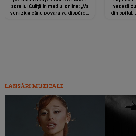
sora lui Culiță în mediul online: „Va
vedetă du
veni ziua când povara va dispărea,
din spital:
iar lacrimile...”
LANSĂRI MUZICALE