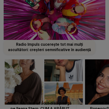
Radio Impuls cucerește tot mai mulți
ascultători: creșteri semnificative în audiență
MESAJUL care a făcut-o să plângă
CE SE Î
pe Ileana Sterp. CUM A APĂRUT
Popescu?