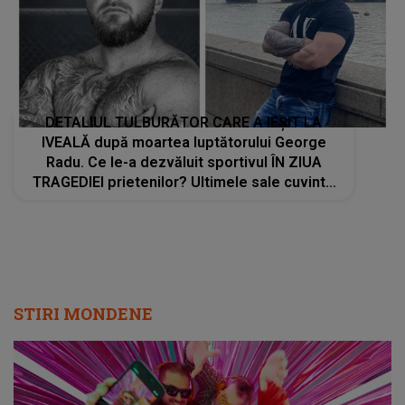
DETALIUL TULBURĂTOR CARE A IEȘIT LA
IVEALĂ după moartea luptătorului George
Radu. Ce le-a dezvăluit sportivul ÎN ZIUA
TRAGEDIEI prietenilor? Ultimele sale cuvinte
A CUTREMURAT pe toată lumea: "Poate..."
STIRI MONDENE