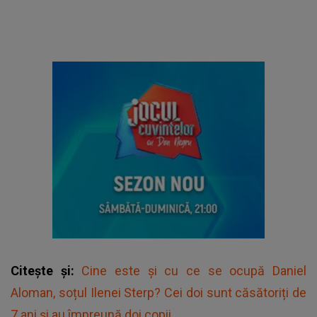
Citește și:
Cine este și cu ce se ocupă Daniel
Aloman, soțul Ilenei Sterp? Cei doi sunt căsătoriți de
7 ani și au împreună doi copii