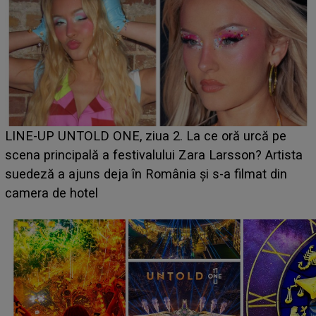
Ce a dezvăluit noua concurentă din "Casa Iubirii" l-a
luat prin surprindere pe Emanuel. CINE ESTE
BĂIATUL VIZAT de Alexandra?! Aflându-se în fața
faptului împlinit, A RECUNOSCUT IMEDIAT: "Am
avut..."