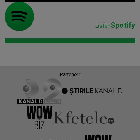
Spotify
Listen
Parteneri: