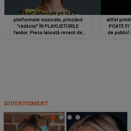
"Petal" înflorește pe toate
De această 
platformele muzicale, prinzând
altfel prin
"rădăcini" ÎN PLAYLISTURILE
POATE FI
fanilor. Piesa lansată recent de
de public!
Ariana Grande îi face pe
a lansat V
ascultători SĂ O ASCULTE PE
REPEAT
DIVERTISMENT