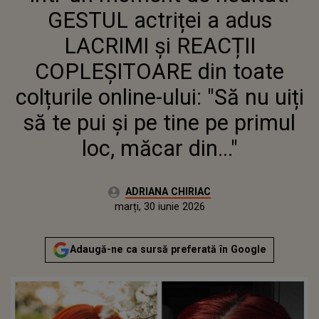
COLȚURILE ONLINE-ULUI: "SĂ
GESTUL actriței a adus
NU UIȚI SĂ TE PUI ȘI PE TINE
PE PRIMUL LOC, MĂCAR DIN..."
LACRIMI și REACȚII
COPLEȘITOARE din toate
colțurile online-ului: "Să nu uiți
să te pui și pe tine pe primul
loc, măcar din..."
Autor:
ADRIANA CHIRIAC
Publicat:
marți, 30 iunie 2026
Actualizat:
marți, 30 iunie 2026
Adaugă-ne ca sursă preferată în Google