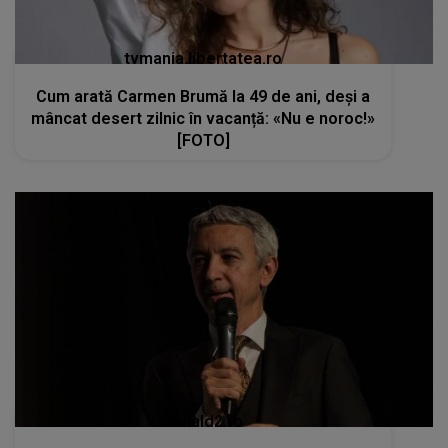
tvmania.libertatea.ro
Cum arată Carmen Brumă la 49 de ani, deși a
mâncat desert zilnic în vacanță: «Nu e noroc!»
[FOTO]
kanald2.ro