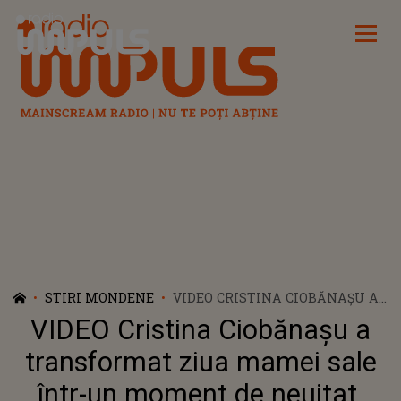
Radio Impuls
STIRI MONDENE
VIDEO CRISTINA CIOBĂNAȘU A
TRANSFORMAT ZIUA MAMEI
VIDEO Cristina Ciobănașu a
SALE ÎNTR-UN MOMENT DE
NEUITAT. GESTUL ACTRIȚEI A
transformat ziua mamei sale
ADUS LACRIMI ȘI REACȚII
într-un moment de neuitat.
COPLEȘITOARE DIN TOATE