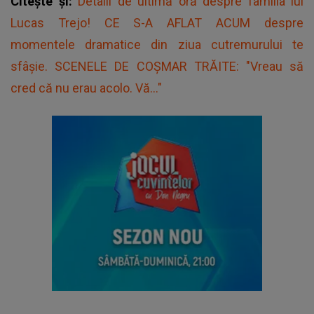
Citește și:
Detalii de ultimă oră despre familia lui
Lucas Trejo! CE S-A AFLAT ACUM despre
momentele dramatice din ziua cutremurului te
sfâșie. SCENELE DE COȘMAR TRĂITE: "Vreau să
cred că nu erau acolo. Vă..."