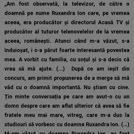
„Am fost observată, la televizor, de către o
doamnă pe nume Ruxandra Ion care, pe vremea
aceea, era producător și directorul Acasă TV și
producător al tuturor telenovelelor de la vremea
aceea, românești. Atunci când m-a văzut, s-a
înduioșat, i s-a părut foarte interesantă povestea
mea. A vorbit cu familia, cu soțul și s-a decis că
vrea să mă ajute. (...)
După ce am ieșit din
concurs, am primit propunerea de a merge să mă
văd cu o doamnă importantă. Nu știam cu cine.
Țin minte conversația pe care am avut-o cu un
domn despre care am aflat ulterior că avea să fie
fratele meu mai mare, vitreg, care m-a dus la
studiouri să vorbesc cu doamna Ruxandra Ion. (…)
M-am văzut cu doamna Ruxandra Ion, au fost