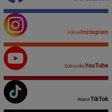
Instagram
Follow
YouTube
Subscribe
TikTok
Watch