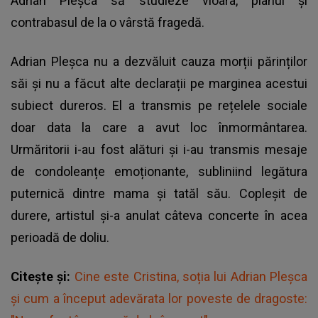
Adrian Pleșca să studieze vioara, pianul și
contrabasul de la o vârstă fragedă.
Adrian Pleșca nu a dezvăluit cauza morții părinților
săi și nu a făcut alte declarații pe marginea acestui
subiect dureros. El a transmis pe rețelele sociale
doar data la care a avut loc înmormântarea.
Urmăritorii i-au fost alături și i-au transmis mesaje
de condoleanțe emoționante, subliniind legătura
puternică dintre mama și tatăl său. Copleșit de
durere, artistul și-a anulat câteva concerte în acea
perioadă de doliu.
Citește și:
Cine este Cristina, soția lui Adrian Pleșca
și cum a început adevărata lor poveste de dragoste: