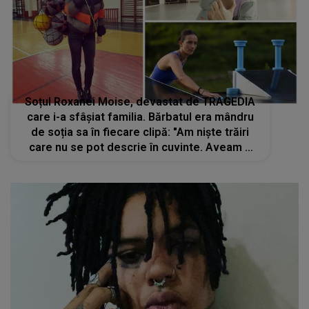
Soțul Roxanei Moise, devastat de TRAGEDIA
care i-a sfâșiat familia. Bărbatul era mândru
de soția sa în fiecare clipă: "Am niște trăiri
care nu se pot descrie în cuvinte. Aveam o
relație aproape de perfecțiune, mai ales de
când a..."