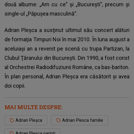
două albume: „Am cu ce” şi „Bucureşti”, precum şi
single-ul „Păpuşea masculină”.
Adrian Pleşca
a susţinut ultimul său concert alături
de formaţia Timpuri Noi în mai 2010. În luna august a
aceluiaşi an a revenit pe scenă cu trupa Partizan, la
Clubul Ţăranului din Bucureşti. Din 1990, a fost corist
al Orchestrei Radiodifuziunii Române, ca bas-bariton.
În plan personal, Adrian Pleșca era căsătorit şi avea
doi copii.
MAI MULTE DESPRE:
Adrian Pleșca
Adrian Plesca familie
Adrian Plesca parinti