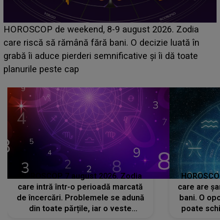
Emanuel a ținut ACEST DETALIU ASCUNS până
acum! În fața Alexandrei, concurentul din Casa Iubirii
face o MĂRTURISIRE NEAȘTEPTATĂ despre mama
sa: "I-am spus și ei în față, eu nu te iubesc pentru
că..."
HOROSCOP 7 august 2026. Zodia
HOROSCOP 
care intră într-o perioadă marcată
care are șa
de încercări. Problemele se adună
bani. O opo
din toate părțile, iar o veste
poate schi
neașteptată îi dă planurile peste
la