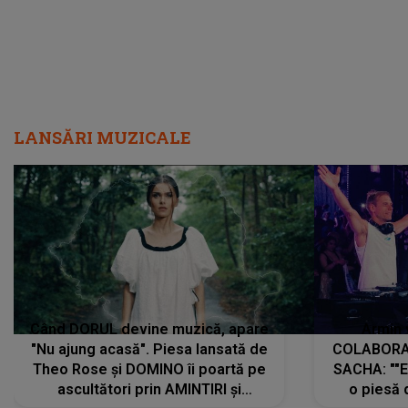
LANSĂRI MUZICALE
Când DORUL devine muzică, apare
Armin 
"Nu ajung acasă". Piesa lansată de
COLABORAR
Theo Rose și DOMINO îi poartă pe
SACHA: ""E
ascultători prin AMINTIRI și
o piesă 