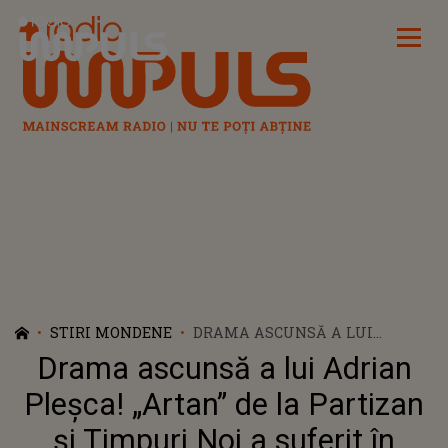
Radio Impuls
STIRI MONDENE
DRAMA ASCUNSĂ A LUI
ADRIAN PLEȘCA! „ARTAN” DE LA
Drama ascunsă a lui Adrian
PARTIZAN ȘI TIMPURI NOI A
SUFERIT ÎN TĂCERE DUPĂ CE
Pleșca! „Artan” de la Partizan
ȘI-A PIERDUT MAMA ȘI TATĂL
și Timpuri Noi a suferit în
LA DOAR CÂTEVA ORE DISTANȚĂ.