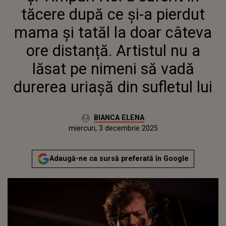
ARTISTUL NU A LĂSAT PE
tăcere după ce și-a pierdut
NIMENI SĂ VADĂ DUREREA
URIAȘĂ DIN SUFLETUL LUI
mama și tatăl la doar câteva
ore distanță. Artistul nu a
lăsat pe nimeni să vadă
durerea uriașă din sufletul lui
Autor:
BIANCA ELENA
Publicat:
miercuri, 3 decembrie 2025
Actualizat:
miercuri, 3 decembrie 2025
Adaugă-ne ca sursă preferată în Google