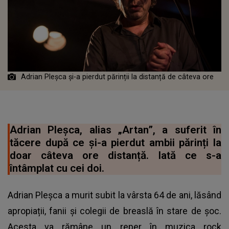
Adrian Pleșca și-a pierdut părinții la distanță de câteva ore
Adrian Pleșca, alias „Artan”, a suferit în
tăcere după ce și-a pierdut ambii părinți la
doar câteva ore distanță. Iată ce s-a
întâmplat cu cei doi.
Adrian Pleșca a murit subit la vârsta 64 de ani, lăsând
apropiații, fanii și colegii de breaslă în stare de șoc.
Acesta va rămâne un reper în muzica rock