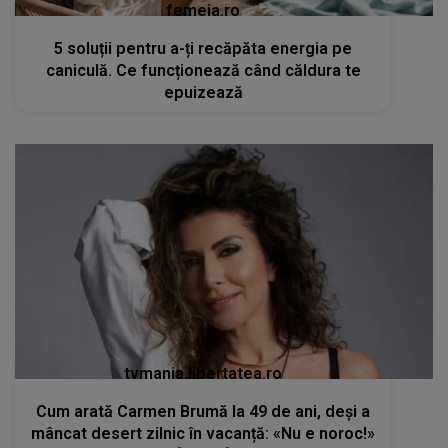
femeia.ro
5 soluții pentru a-ți recăpăta energia pe
caniculă. Ce funcționează când căldura te
epuizează
tvmania.libertatea.ro
Cum arată Carmen Brumă la 49 de ani, deși a
mâncat desert zilnic în vacanță: «Nu e noroc!»