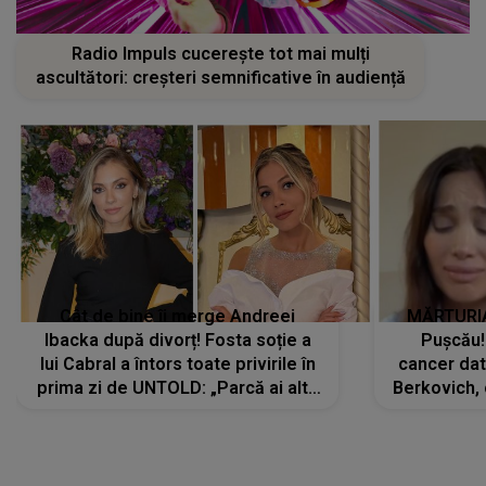
Radio Impuls cucerește tot mai mulți
ascultători: creșteri semnificative în audiență
Cât de bine îi merge Andreei
MĂRTURIA
Ibacka după divorț! Fosta soție a
Pușcău!
lui Cabral a întors toate privirile în
cancer dato
prima zi de UNTOLD: „Parcă ai altă
Berkovich, 
strălucire, emani putere,
accident ru
încredere, siguranță...”
Dacă nu 