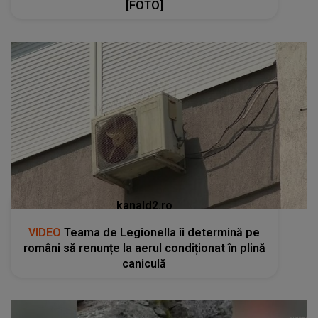
[FOTO]
kanald2.ro
VIDEO
Teama de Legionella îi determină pe
români să renunțe la aerul condiționat în plină
caniculă