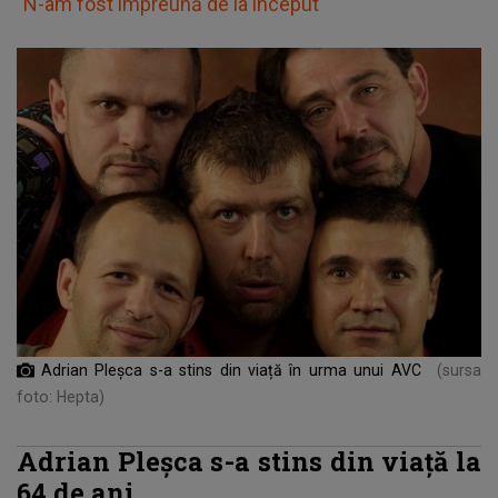
"N-am fost împreună de la început"
Adrian Pleșca s-a stins din viață în urma unui AVC
(sursa
foto: Hepta)
Adrian Pleșca s-a stins din viață la
64 de ani