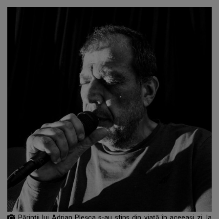
Părinții lui Adrian Pleșca s-au stins din viață în aceeași zi, la