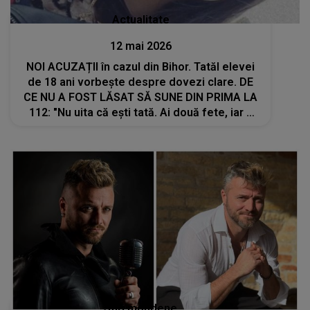
Actualitate
12 mai 2026
NOI ACUZAȚII în cazul din Bihor. Tatăl elevei
de 18 ani vorbește despre dovezi clare. DE
CE NU A FOST LĂSAT SĂ SUNE DIN PRIMA LA
112: "Nu uita că ești tată. Ai două fete, iar a
treila e pe drum. Ai fost primul care a ajuns la
locul crimei! De ce..."
Stiri mondene