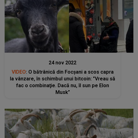
Stiri
24 nov 2022
VIDEO
: O bătrânică din Focşani a scos capra
la vânzare, în schimbul unui bitcoin: ”Vreau să
fac o combinaţie. Dacă nu, îl sun pe Elon
Musk”