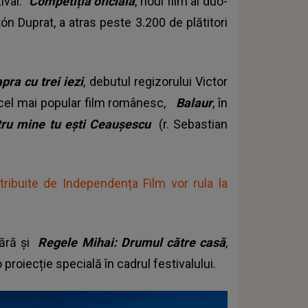
tival.
Competiția oficială
, noul film al duo-
ón Duprat, a atras peste 3.200 de plătitori
pra cu trei iezi
, debutul regizorului Victor
u cel mai popular film românesc,
Balaur
, în
ru mine tu ești Ceaușescu
(r. Sebastian
tribuite de Independența Film vor rula la
mără și
Regele Mihai: Drumul către casă
,
proiecție specială în cadrul festivalului.