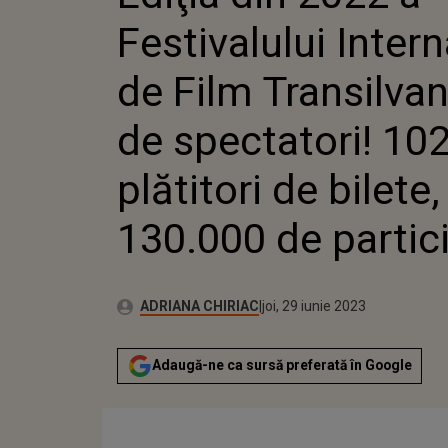
PLĂTITORI DE BILET
Festivalului Intern
PARTICIPANŢI
de Film Transilvan
de spectatori! 10
plătitori de bilete
130.000 de partic
Publicat:
Autor:
miercuri, 29 iunie 2022
Actualizat:
ADRIANA CHIRIAC
joi, 29 iunie 2023
Adaugă-ne ca sursă preferată în Google