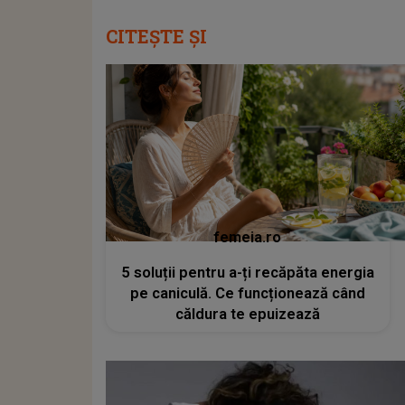
CITEȘTE ȘI
femeia.ro
5 soluții pentru a-ți recăpăta energia
pe caniculă. Ce funcționează când
căldura te epuizează