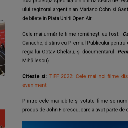
fost proiecția specială din ultima seară de fes
ului regizoral argentinian Mariano Cohn și Gast
de bilete în Piața Unirii Open Air.
Cele mai urmărite filme românești au fost:
Ca
Canache, distins cu Premiul Publicului pentr
regia lui Octav Chelaru, și documentarul
Pent
Mihăilescu).
Citeste si:
TIFF 2022: Cele mai noi filme dis
eveniment
Printre cele mai iubite și votate filme se nu
produs de John Florescu, care a avut parte de o 