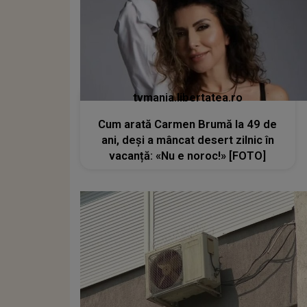
tvmania.libertatea.ro
Cum arată Carmen Brumă la 49 de
ani, deși a mâncat desert zilnic în
vacanță: «Nu e noroc!» [FOTO]