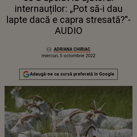
internauților: „Pot să-i dau
lapte dacă e capra stresată?”-
AUDIO
Autor:
ADRIANA CHIRIAC
Publicat:
miercuri, 5 octombrie 2022
Actualizat:
miercuri, 5 octombrie 2022
Adaugă-ne ca sursă preferată în Google