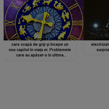
HOROSCOP 5 august 2026. Zodia
Irina R
care scapă de griji și începe un
electriza
nou capitol în viața ei. Problemele
surpri
care au apăsat-o în ultima
perioadă își găsesc, în sfârșit,
rezolvarea