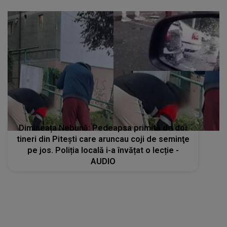
Dimineața Nebună: Pedeapsa primită de doi
tineri din Piteşti care aruncau coji de seminţe
pe jos. Poliția locală i-a învățat o lecție -
AUDIO