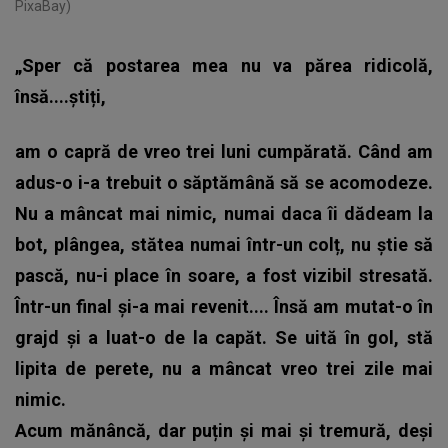
PixaBay)
„Sper că postarea mea nu va părea ridicolă,
însă....știți,
am o capră de vreo trei luni cumpărată. Când am
adus-o i-a trebuit o săptămână să se acomodeze.
Nu a mâncat mai nimic, numai daca îi dădeam la
bot, plângea, stătea numai într-un colț, nu știe să
pască, nu-i place în soare, a fost vizibil stresată.
Într-un final și-a mai revenit.... Însă am mutat-o în
grajd și a luat-o de la capăt. Se uită în gol, stă
lipita de perete, nu a mâncat vreo trei zile mai
nimic.
Acum mănâncă, dar puțin și mai și tremură, deși