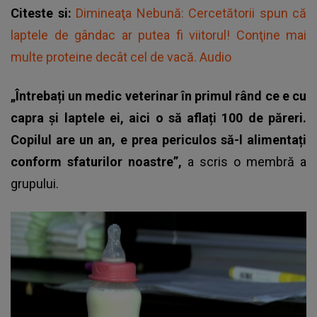
Citeste si:
Dimineaţa Nebună: Cercetătorii spun că
laptele de gândac ar putea fi viitorul! Conţine mai
multe proteine decât cel de vacă. Audio
„Întrebați un medic veterinar în primul rând ce e cu
capra și laptele ei, aici o să aflați 100 de păreri.
Copilul are un an, e prea periculos să-l alimentați
conform sfaturilor noastre”,
a scris o membră a
grupului.