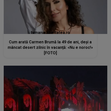
tvmania.libertatea.ro
Cum arată Carmen Brumă la 49 de ani, deși a
mâncat desert zilnic în vacanță: «Nu e noroc!»
[FOTO]