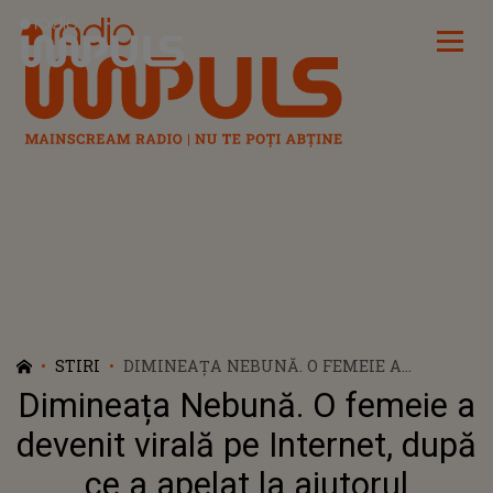
Radio Impuls
STIRI
DIMINEAȚA NEBUNĂ. O FEMEIE A
DEVENIT VIRALĂ PE INTERNET, DUPĂ CE A
Dimineața Nebună. O femeie a
APELAT LA AJUTORUL INTERNAUȚILOR:
„POT SĂ-I DAU LAPTE DACĂ E CAPRA
devenit virală pe Internet, după
STRESATĂ?”- AUDIO
ce a apelat la ajutorul