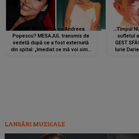
CE SE ÎNTÂMPLĂ cu Andreea
Timpul N
Popescu? MESAJUL transmis de
sufletul 
vedetă după ce a fost externată
GEST SFÂȘ
din spital: „Imediat ce mă voi simți
Iurie Dari
mai bine...”
măsură ce
LANSĂRI MUZICALE