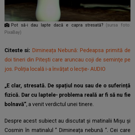
Pot să-i dau lapte dacă e capra stresată?
(sursa foto:
PixaBay)
Citeste si:
Dimineața Nebună: Pedeapsa primită de
doi tineri din Piteşti care aruncau coji de seminţe pe
jos. Poliția locală i-a învățat o lecție- AUDIO
„E clar, stresată. De spațiul nou sau de o suferință
fizică. Dar cu laptele- problema reală ar fi să nu fie
bolnavă”
, a venit verdictul unei tinere.
Despre acest subiect au discutat și matinalii Mișu și
Cosmin în matinalul ”
Dimineața nebună
”. Cei care