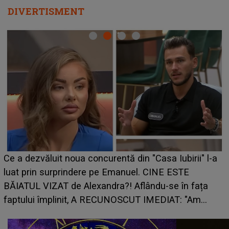
DIVERTISMENT
HOROSCOP 7 august 2026. Zodia care intră într-o
perioadă marcată de încercări. Problemele se adună
din toate părțile, iar o veste neașteptată îi dă planurile
peste cap