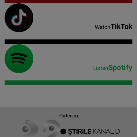
TikTok
Watch
Spotify
Listen
Parteneri: