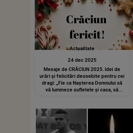
Actualitate
24 dec 2025
Mesaje de CRĂCIUN 2025. Idei de
urări și felicitări deosebite pentru cei
dragi: „Fie ca Nașterea Domnului să
vă lumineze sufletele și casa, să
aveți parte de sănătate, belșug și
fericire!”