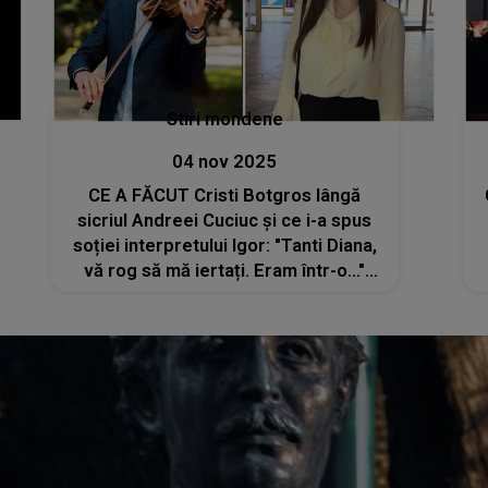
Stiri mondene
04 nov 2025
CE A FĂCUT Cristi Botgros lângă
sicriul Andreei Cuciuc și ce i-a spus
soției interpretului Igor: "Tanti Diana,
vă rog să mă iertați. Eram într-o..."
Femeia a rămas ÎMPIETRITĂ: "Mi-am
adunat puterile și l-am întrebat de ce
a făcut asta"