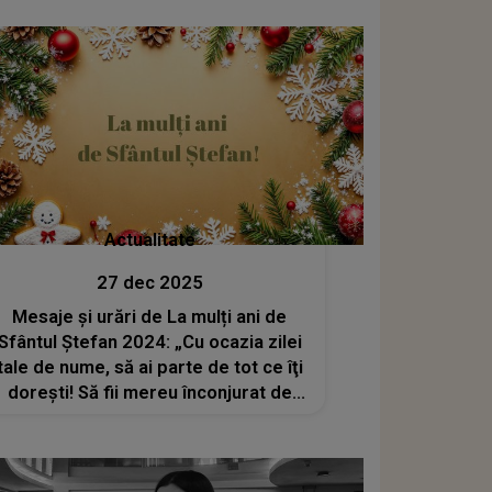
Actualitate
27 dec 2025
Mesaje și urări de La mulți ani de
Sfântul Ștefan 2024: „Cu ocazia zilei
tale de nume, să ai parte de tot ce îţi
doreşti! Să fii mereu înconjurat de
bucurie şi să râzi cu inima deschisă!”