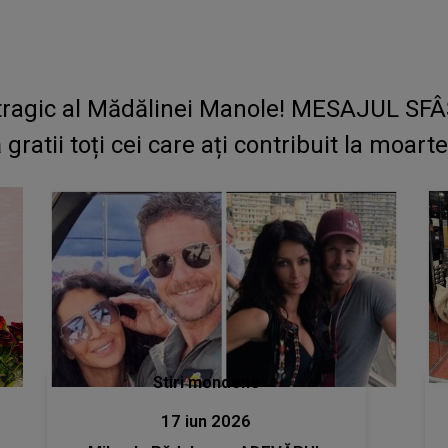
l tragic al Mădălinei Manole! MESAJUL SFÂ
 gratii toți cei care ați contribuit la moar
Stiri mondene
17 iun 2026