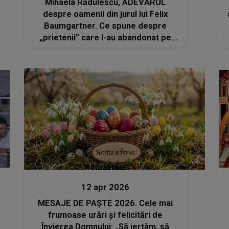
Mihaela Rădulescu, ADEVĂRUL
despre oamenii din jurul lui Felix
Baumgartner. Ce spune despre
„prietenii” care l-au abandonat pe
sportiv și cine i-a fost alături cu
adevărat de-a lungul timpului: „Asta
se întâmplă adesea în cazul
vedetelor...”
Actualitate
12 apr 2026
MESAJE DE PAȘTE 2026. Cele mai
frumoase urări și felicitări de
Învierea Domnului: „Să iertăm, să