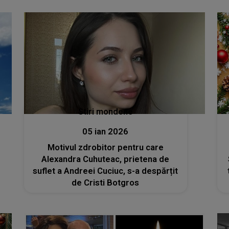
însorită și ai adus primăvara în
sufletele noastre”
Stiri mondene
05 ian 2026
Motivul zdrobitor pentru care
Alexandra Cuhuteac, prietena de
suflet a Andreei Cuciuc, s-a despărțit
de Cristi Botgros