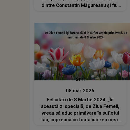
dintre Constantin Măgureanu și fiul
său, Răzvan?
Stiri
08 mar 2026
Felicitări de 8 Martie 2024: „În
această zi specială, de Ziua Femeii,
vreau să aduc primăvara în sufletul
tău, împreună cu toată iubirea mea!
La mulţi ani!”