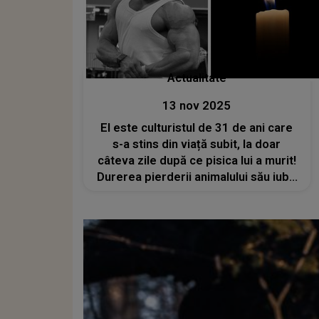
Actualitate
13 nov 2025
El este culturistul de 31 de ani care
s-a stins din viață subit, la doar
câteva zile după ce pisica lui a murit!
Durerea pierderii animalului său iubit
l-a afectat profund și l-a răpus în
cele din urmă: „Fie ca amândoi să se
odihnească în pace!”