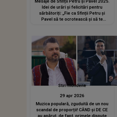
Mesaje de Sfinții Petru și Pavel 2025.
Idei de urări și felicitări pentru
sărbătoriți: „Fie ca Sfinții Petru și
Pavel să te ocrotească și să te
călăuzească în fiecare pas. Să ai
parte de lumină, pace și credință în
suflet! La mulți ani!”
Stiri mondene
29 apr 2026
Muzica populară, zguduită de un nou
scandal de proporții! CÂND și DE CE
au apărut, de fapt, primele dispute