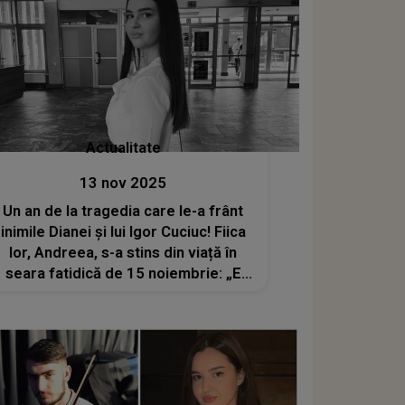
Actualitate
13 nov 2025
Un an de la tragedia care le-a frânt
inimile Dianei și lui Igor Cuciuc! Fiica
lor, Andreea, s-a stins din viață în
seara fatidică de 15 noiembrie: „E
tare greu să trăim cu această durere.
Știu ca nu ai vrut sa te duci de la noi,
nu a fost voia ta....”