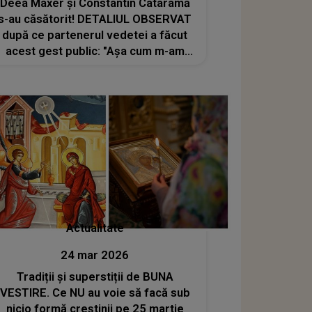
Deea Maxer și Constantin Cataramă
s-au căsătorit! DETALIUL OBSERVAT
după ce partenerul vedetei a făcut
acest gest public: "Așa cum m-am
rugat la Doamne, Doamne. Azi e
despre..."
Actualitate
24 mar 2026
Tradiții și superstiții de BUNA
VESTIRE. Ce NU au voie să facă sub
nicio formă creștinii pe 25 martie