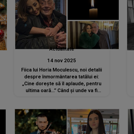
Actualitate
14 nov 2025
Fiica lui Horia Moculescu, noi detalii
despre înmormântarea tatălui ei:
„Cine dorește să îl aplaude, pentru
ultima oară...” Când și unde va fi
condus marele compozitor pe ultimul
drum?