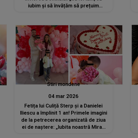
iubim și să învățăm să prețuim
lucrurile simple. Paște Fericit, cu
lumină în suflet, mese îmbelșugate și
zâmbete sincere!”
Stiri mondene
04 mar 2026
Fetița lui Culiță Sterp și a Danielei
Iliescu a împlinit 1 an! Primele imagini
de la petrecerea organizată de ziua
ei de naștere: „Iubita noastră Miray,
te-ai născut într-o zi superbă,