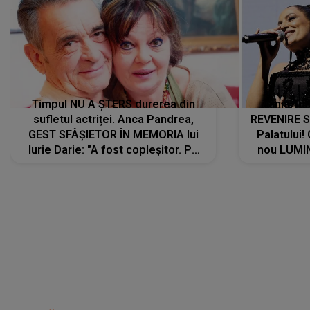
Timpul NU A ȘTERS durerea din
Tania Tu
sufletul actriței. Anca Pandrea,
REVENIRE 
GEST SFÂȘIETOR ÎN MEMORIA lui
Palatului!
Iurie Darie: "A fost copleșitor. Pe
nou LUMI
măsură ce trece timpul parcă..."
pentru a
cântece no
care abia 