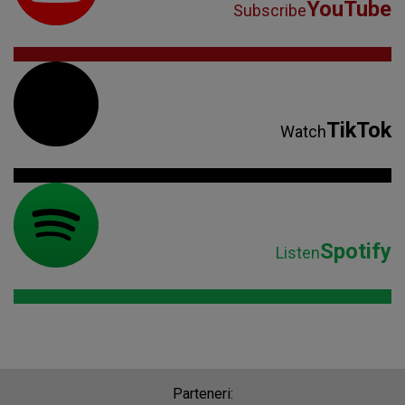
YouTube
Subscribe
TikTok
Watch
Spotify
Listen
Parteneri: