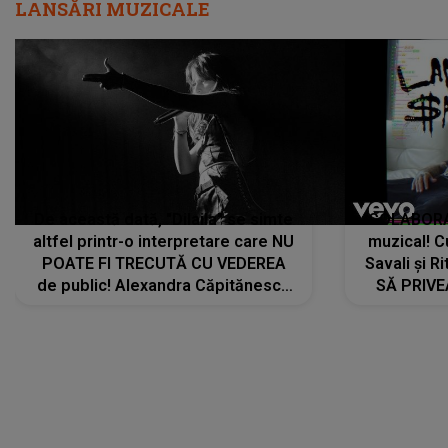
LANSĂRI MUZICALE
De această dată, "Dilaila" se simte
COLABORAR
altfel printr-o interpretare care NU
muzical! C
POATE FI TRECUTĂ CU VEDEREA
Savali și Ri
de public! Alexandra Căpitănescu
SĂ PRIV
a lansat VERSIUNEA LIVE a piesei