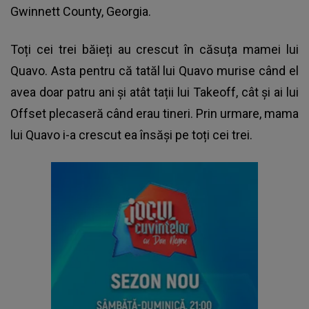
Gwinnett County, Georgia.
Toți cei trei băieți au crescut în căsuța mamei lui
Quavo. Asta pentru că tatăl lui Quavo murise când el
avea doar patru ani și atât tații lui Takeoff, cât și ai lui
Offset plecaseră când erau tineri. Prin urmare, mama
lui Quavo i-a crescut ea însăși pe toți cei trei.