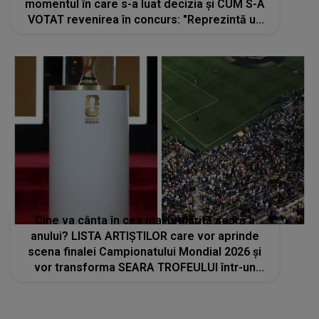
momentul în care s-a luat decizia și CUM S-A
VOTAT revenirea în concurs: "Reprezintă un
proiect strategic de..."
Cine va cânta în cea mai urmărită seară a
anului? LISTA ARTIȘTILOR care vor aprinde
scena finalei Campionatului Mondial 2026 și
vor transforma SEARA TROFEULUI într-un
show de neuitat: "Ceremonia de închidere va
încheia..."