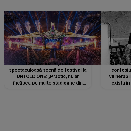
Cea mai mare și mai
Charli xc
spectaculoasă scenă de festival la
confesiu
UNTOLD ONE: „Practic, nu ar
vulnerabil
încăpea pe multe stadioane din
exista în
lume”. Evenimentul începe joi, 6
august 2026