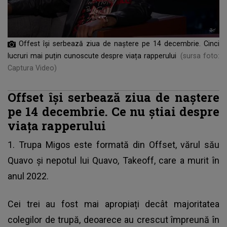
Offest își serbează ziua de naștere pe 14 decembrie. Cinci
lucruri mai puțin cunoscute despre viața rapperului
(sursa foto:
Captura Video)
Offset își serbează ziua de naștere
pe 14 decembrie. Ce nu știai despre
viața rapperului
1. Trupa Migos este formată din Offset, vărul său
Quavo și nepotul lui Quavo,
Takeoff
, care a murit în
anul 2022.
Cei trei au fost mai apropiați decât majoritatea
colegilor de trupă, deoarece au crescut împreună în