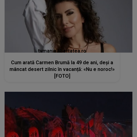
tvmania.libertatea.ro
Cum arată Carmen Brumă la 49 de ani, deși a
mâncat desert zilnic în vacanță: «Nu e noroc!»
[FOTO]