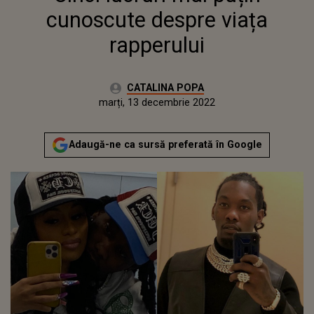
cunoscute despre viața
rapperului
Autor:
CATALINA POPA
Publicat:
marți, 13 decembrie 2022
Adaugă-ne ca sursă preferată în Google