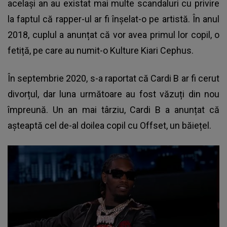
același an au existat mai multe scandaluri cu privire
la faptul că rapper-ul ar fi înșelat-o pe artistă. În anul
2018, cuplul a anunțat că vor avea primul lor copil, o
fetiță, pe care au numit-o Kulture Kiari Cephus.
În septembrie 2020, s-a raportat că Cardi B ar fi cerut
divorțul, dar luna următoare au fost văzuți din nou
împreună. Un an mai târziu, Cardi B a anunțat că
așteaptă cel de-al doilea copil cu Offset, un băiețel.