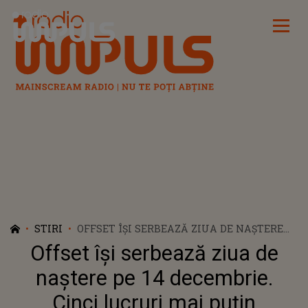
Radio Impuls
STIRI
OFFSET ÎȘI SERBEAZĂ ZIUA DE NAȘTERE
PE 14 DECEMBRIE. CINCI LUCRURI MAI
Offset își serbează ziua de
PUȚIN CUNOSCUTE DESPRE VIAȚA
RAPPERULUI
naștere pe 14 decembrie.
Cinci lucruri mai puțin