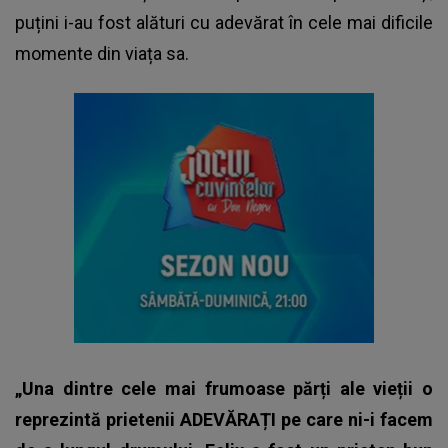
puțini i-au fost alături cu adevărat în cele mai dificile
momente din viața sa.
„Una dintre cele mai frumoase părți ale vieții o
reprezintă prietenii ADEVĂRAȚI pe care ni-i facem