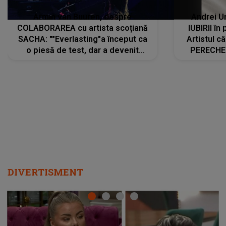
Armin van Buuren, despre
Andrei U
COLABORAREA cu artista scoțiană
IUBIRII în
SACHA: ""Everlasting"a început ca
Artistul 
o piesă de test, dar a devenit
PERECHE 
imediat preferata fanilor. Sacha și
care aleg
cu mine știam că nu am putea să o
același dr
păstrăm doar pentru noi prea mult
R
timp"
DIVERTISMENT