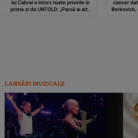
lui Cabral a întors toate privirile în
cancer dato
prima zi de UNTOLD: „Parcă ai altă
Berkovich, 
strălucire, emani putere,
accident ru
încredere, siguranță...”
Dacă nu 
LANSĂRI MUZICALE