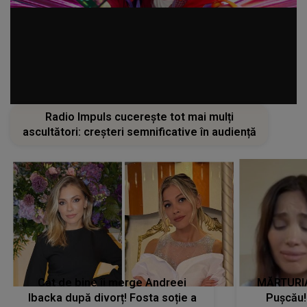
Radio Impuls cucerește tot mai mulți
ascultători: creșteri semnificative în audiență
Cât de bine îi merge Andreei
MĂRTURIA
Ibacka după divorț! Fosta soție a
Pușcău!