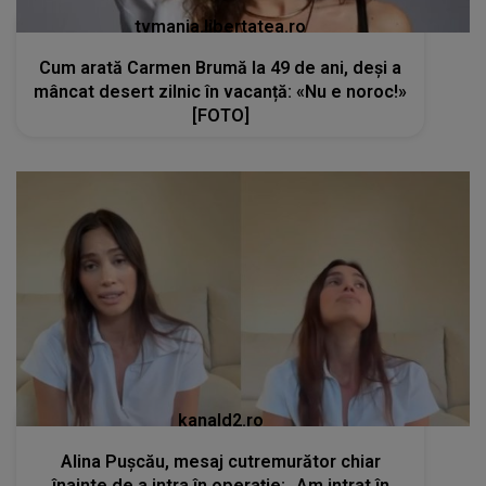
tvmania.libertatea.ro
Cum arată Carmen Brumă la 49 de ani, deși a
mâncat desert zilnic în vacanță: «Nu e noroc!»
[FOTO]
kanald2.ro
Alina Pușcău, mesaj cutremurător chiar
înainte de a intra în operație: „Am intrat în