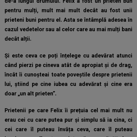
de-a lungul drumului. Felix a fost un prieten bun
pentru mulți, mult mai mult decât au fost unii
prieteni buni pentru el. Asta se întâmplă adesea în
cazul vedetelor sau al celor care au mai mulți bani
decât alții.
Și este ceva ce poți înțelege cu adevărat atunci
când pierzi pe cineva atât de apropiat și de drag,
încât îi cunoșteai toate poveștile despre prietenii
lui, știind pe cine iubea cu adevărat și cine era
doar „un alt prieten”.
Prietenii pe care Felix îi prețuia cel mai mult nu
erau cei cu care putea pur și simplu să ia cina, ci
cei care îl puteau învăța ceva, care îl puteau