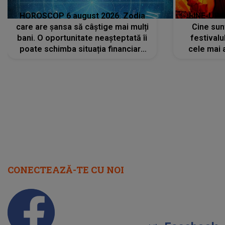
HOROSCOP 6 august 2026. Zodia
LINE-UP 
care are șansa să câștige mai mulți
Cine sunt
bani. O oportunitate neașteptată îi
festivalu
poate schimba situația financiară
cele mai 
la început de lună
sc
CONECTEAZĂ-TE CU NOI