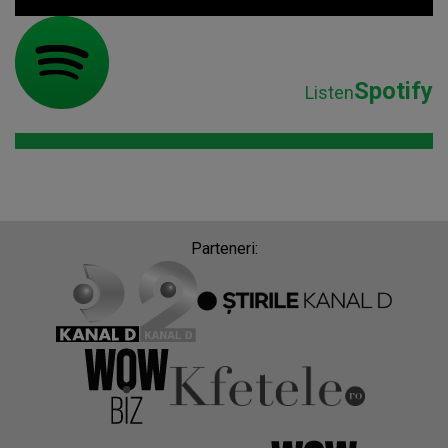
Spotify
Listen
Parteneri: