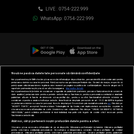
LIVE : 0754-222.999
WhatsApp: 0754-222.999
© 2019-2026 DOGAN MEDIA INTERNATIONAL SA, Toate
Nouă ne pasă ca datele tale personale să rămână confidențiale
drepturile rezervate.
Noi și partenerii noștri
589
stocăm și/sau accesăm informații pe dispozitivul dvs., precum identificatorii cookie unici pentru
prelucrarea datelor cu caracter personal. Puteți accepta sau gestiona preferințele dvs. făcând clic mai jos, respectiv vă
puteți opune utilizării unui interes legitim în orice moment pe pagina cu politica de confidențialitate. Aceste alegeri vor fi
raportate partenerilor noștri și nu vă vor afecta navigarea.
Mai multe detalii
Noi si partenerii nostri (retelele de socializare si agentiile de publicitate partenere, precum si furnizorii nostri de servicii de
date analitice) prelucram date pentru a permite website-ului sa functioneze, pentru a personaliza continutul si anunturile
publicitare afisate in functie de interesele si/sau profilul dvs., pentru a va oferi functionalitati aferente retelelor de
socializare si pentru a analiza traficul pe website. Beneficiati de drepturile prevazute de art. 15-22 din GDPR in legatura
cu prelucrarea datelor cu caracter personal. Aceste drepturi pot fi exercitate prin modalitatea indicata
aici
. Prin click pe
“ACCEPT TOATE”, acceptati folosirea tuturor Tehnologiilor de tip Cookie, care implica inclusiv acceptul dvs. cu privire la
stocarea/accesarea informatiilor de catre Vendor-ii cu care colaboram. Prin click pe “VREAU SA MODIFIC SETARILE
INDIVIDUAL” puteti schimba preferintele in mod individual, mai putin cele legate de cookie strict necesare pentru
functionarea website-ului.
Atât noi, cât și partenerii noștri prelucrăm datele pentru a oferi:
Stocarea și/sau accesarea informațiilor de pe un dispozitiv. Măsurarea performanței reclamelor. Utilizarea profilurilor
pentru selectarea conținutului personalizat. Dezvoltarea și îmbunătățirea serviciilor. Crearea profilurilor de conținut
personalizat. Utilizarea profilurilor pentru selectarea publicității personalizate. Crearea profilurilor pentru publicitate