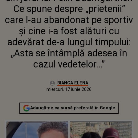
CINE I-A FOST ALĂTURI CU
Ce spune despre „prietenii”
ADEVĂRAT DE-A LUNGUL
TIMPULUI: „ASTA SE ÎNTÂMPLĂ
care l-au abandonat pe sportiv
ADESEA ÎN CAZUL VEDETELOR...”
și cine i-a fost alături cu
adevărat de-a lungul timpului:
„Asta se întâmplă adesea în
cazul vedetelor...”
Autor:
BIANCA ELENA
Publicat:
miercuri, 17 iunie 2026
Actualizat:
miercuri, 17 iunie 2026
Adaugă-ne ca sursă preferată în Google