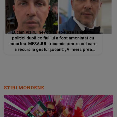
Lucian Viziru, nevoit să apeleze la ajutorul
poliției după ce fiul lui a fost amenințat cu
moartea. MESAJUL transmis pentru cel care
a recurs la gestul șocant: „Ai mers prea
departe și într-o zi o să îți dai seama...”
STIRI MONDENE