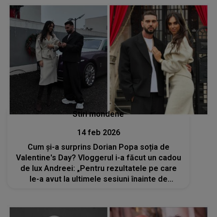
în tot ceea ce s-a întâmplat cu fetița lor”
Stiri mondene
14 feb 2026
Cum și-a surprins Dorian Popa soția de
Valentine's Day? Vloggerul i-a făcut un cadou
de lux Andreei: „Pentru rezultatele pe care
le-a avut la ultimele sesiuni înainte de
rezidențiatul ăla groaznic. A avut numai note
maxime”