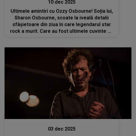
10 dec 2025
Ultimele amintiri cu Ozzy Osbourne! Soția lui,
Sharon Osbourne, scoate la iveală detalii
sfâșietoare din ziua în care legendarul star
rock a murit. Care au fost ultimele cuvinte pe
care acesta le-a rostit? „Îmbrățișează-mă
strâns...”
Stiri mondene
03 dec 2025