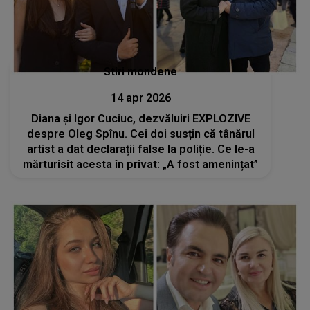
Stiri mondene
14 apr 2026
Diana și Igor Cuciuc, dezvăluiri EXPLOZIVE
despre Oleg Spînu. Cei doi susțin că tânărul
artist a dat declarații false la poliție. Ce le-a
mărturisit acesta în privat: „A fost amenințat”