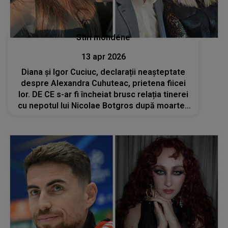
Stiri mondene
13 apr 2026
Diana și Igor Cuciuc, declarații neașteptate
despre Alexandra Cuhuteac, prietena fiicei
lor. DE CE s-ar fi încheiat brusc relația tinerei
cu nepotul lui Nicolae Botgros după moartea
Andreei: „Noi suntem siguri că știe tot”