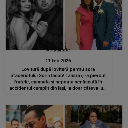
Actualitate
11 feb 2026
Lovitură după lovitură pentru sora
afaceristului Sorin Iacob! Tânăra și-a pierdut
fratele, cumnata și nepoata nenăscută în
accidentul cumplit din Iași, la doar câteva luni
după ce mama ei a fost răpusă de cancer:
„Viața m-a doborât de tot...”