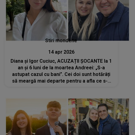
Stiri mondene
14 apr 2026
Diana și Igor Cuciuc, ACUZAȚII ȘOCANTE la 1
an și 6 luni de la moartea Andreei: „S-a
astupat cazul cu bani”. Cei doi sunt hotărâți
să meargă mai departe pentru a afla ce s-a
întâmplat cu fiica lor