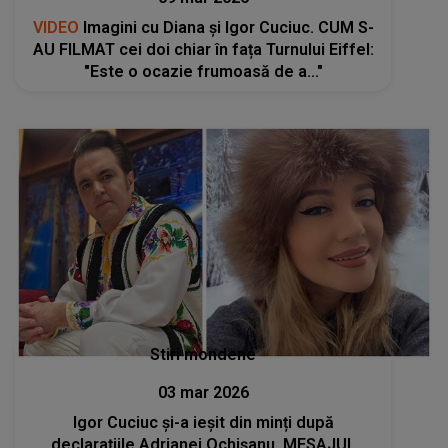
VIDEO
Imagini cu Diana și Igor Cuciuc. CUM S-
AU FILMAT cei doi chiar în fața Turnului Eiffel:
"Este o ocazie frumoasă de a..."
Stiri mondene
03 mar 2026
Igor Cuciuc și-a ieșit din minți după
declarațiile Adrianei Ochișanu. MESAJUL