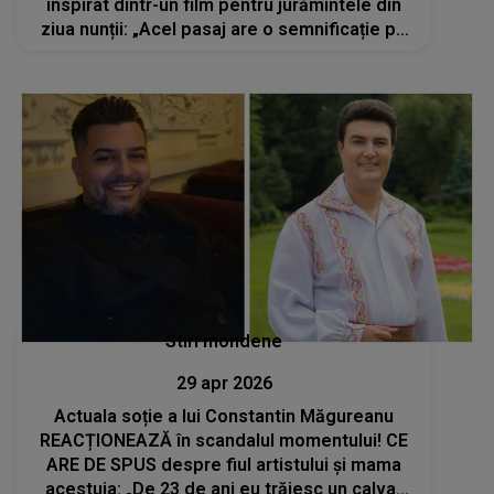
inspirat dintr-un film pentru jurămintele din
ziua nunții: „Acel pasaj are o semnificație pe
care doar noi o cunoaștem cu adevărat”
Stiri mondene
29 apr 2026
Actuala soție a lui Constantin Măgureanu
REACȚIONEAZĂ în scandalul momentului! CE
ARE DE SPUS despre fiul artistului și mama
acestuia: „De 23 de ani eu trăiesc un calvar