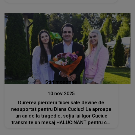
fost una dintre cele mai sofisticate expertize
solicitate la acest compartiment”
Stiri mondene
10 nov 2025
Durerea pierderii fiicei sale devine de
nesuportat pentru Diana Cuciuc! La aproape
un an de la tragedie, soția lui Igor Cuciuc
transmite un mesaj HALUCINANT pentru cei
pe care îi socotește vinovați: „Să fie