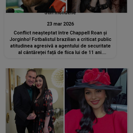
Stiri mondene
23 mar 2026
Conflict neașteptat între Chappell Roan și
Jorginho! Fotbalistul brazilian a criticat public
atitudinea agresivă a agentului de securitate
al cântăreței față de fiica lui de 11 ani.
Reacția artistei: „Este nedrept ca...”