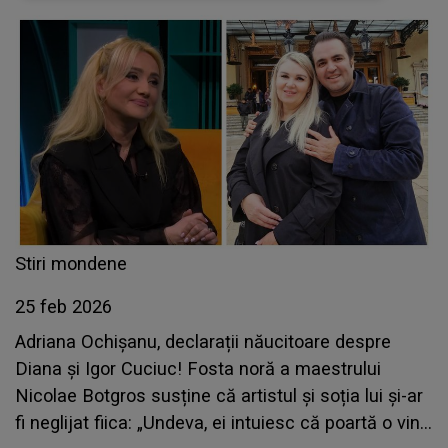
Ludmila Bălan exact în clipa în care...
Stiri mondene
25 feb 2026
Adriana Ochișanu, declarații năucitoare despre
Diana și Igor Cuciuc! Fosta noră a maestrului
Nicolae Botgros susține că artistul și soția lui și-ar
fi neglijat fiica: „Undeva, ei intuiesc că poartă o vină