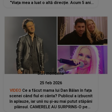
"Viața mea a luat o altă direcție. Acum 5 ani,
am hotărât să..."
Stiri mondene
25 feb 2026
VIDEO
Ce a făcut mama lui Dan Bălan în fața
scenei când fiul ei cânta? Publicul a izbucnit
în aplauze, iar unii nu și-au mai putut stăpâni
plânsul. CAMERELE AU SURPRINS-O pe