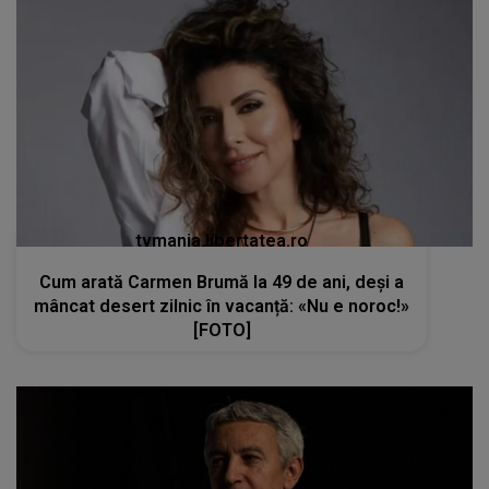
tvmania.libertatea.ro
Cum arată Carmen Brumă la 49 de ani, deși a
mâncat desert zilnic în vacanță: «Nu e noroc!»
[FOTO]