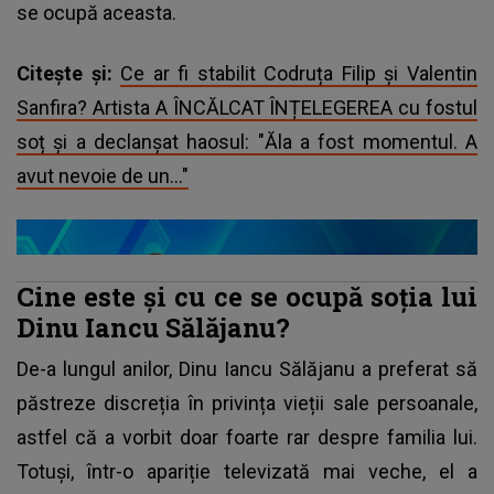
se ocupă aceasta.
Citește și:
Ce ar fi stabilit Codruța Filip și Valentin
Sanfira? Artista A ÎNCĂLCAT ÎNȚELEGEREA cu fostul
soț și a declanșat haosul: "Ăla a fost momentul. A
avut nevoie de un..."
Cine este și cu ce se ocupă soția lui
Dinu Iancu Sălăjanu?
De-a lungul anilor,
Dinu Iancu Sălăjanu
a preferat să
păstreze discreția în privința vieții sale persoanale,
astfel că a vorbit doar foarte rar despre familia lui.
Totuși, într-o apariție televizată mai veche, el a