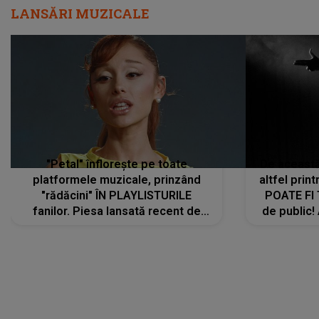
LANSĂRI MUZICALE
"Petal" înflorește pe toate
De această 
platformele muzicale, prinzând
altfel prin
"rădăcini" ÎN PLAYLISTURILE
POATE FI
fanilor. Piesa lansată recent de
de public!
Ariana Grande îi face pe
a lansat V
ascultători SĂ O ASCULTE PE
REPEAT