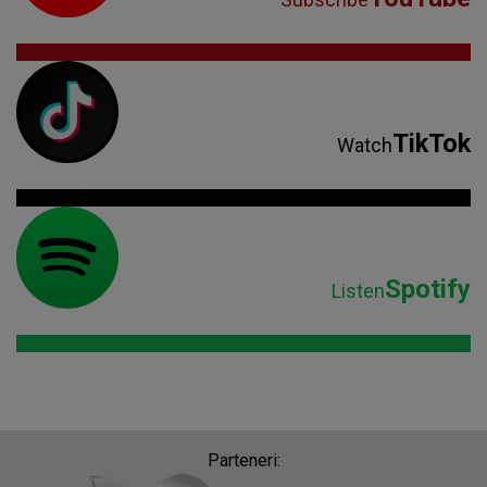
TikTok
Watch
Spotify
Listen
Parteneri: