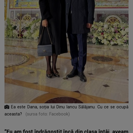
Ea este Dana, soția lui Dinu Iancu Sălăjanu. Cu ce se ocupă
aceasta?
(sursa foto: Facebook)
”Eu am fost îndrăgostit încă din clasa întâi, aveam