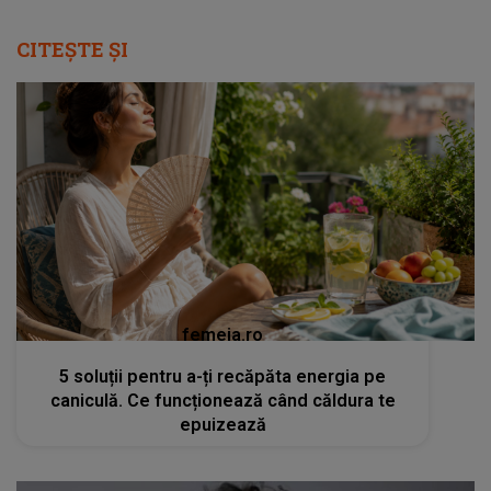
CITEȘTE ȘI
femeia.ro
5 soluții pentru a-ți recăpăta energia pe
caniculă. Ce funcționează când căldura te
epuizează