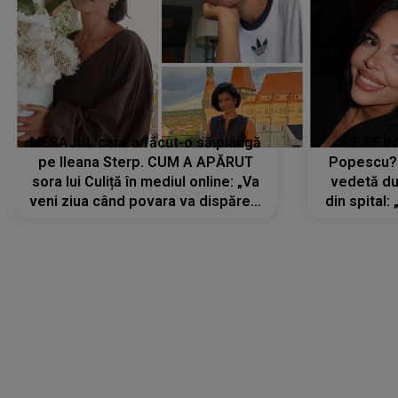
MESAJUL care a făcut-o să plângă
CE SE Î
pe Ileana Sterp. CUM A APĂRUT
Popescu?
sora lui Culiță în mediul online: „Va
vedetă du
veni ziua când povara va dispărea,
din spital:
iar lacrimile...”