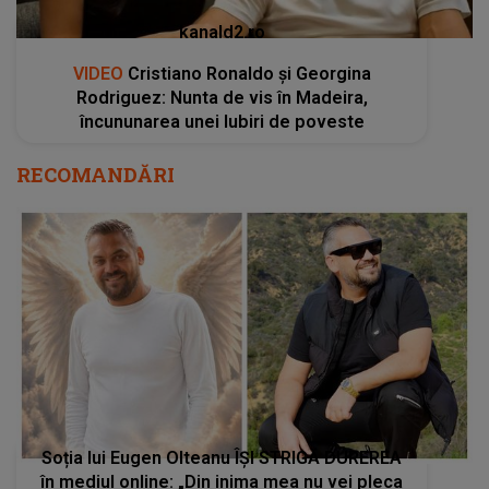
kanald2.ro
VIDEO
Cristiano Ronaldo și Georgina
Rodriguez: Nunta de vis în Madeira,
încununarea unei Iubiri de poveste
RECOMANDĂRI
Soția lui Eugen Olteanu ÎȘI STRIGĂ DUREREA
în mediul online: „Din inima mea nu vei pleca