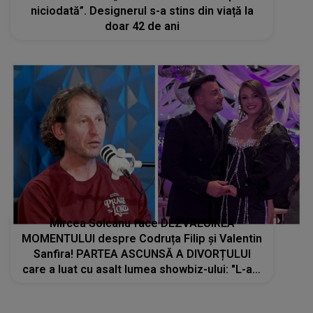
niciodată”. Designerul s-a stins din viață la
doar 42 de ani
Mircea Solcanu face DEZVĂLUIREA
MOMENTULUI despre Codruța Filip și Valentin
Sanfira! PARTEA ASCUNSĂ A DIVORȚULUI
care a luat cu asalt lumea showbiz-ului: "L-am
văzut. Dar tot timpul era cu..."