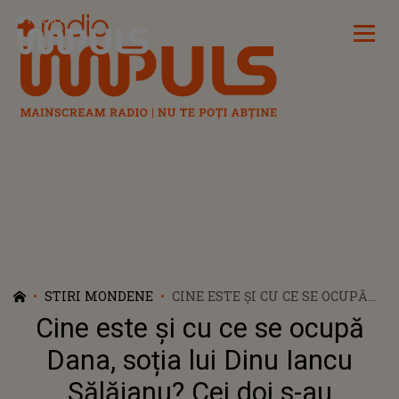
Radio Impuls
STIRI MONDENE
CINE ESTE ȘI CU CE SE OCUPĂ
DANA, SOȚIA LUI DINU IANCU
Cine este și cu ce se ocupă
SĂLĂJANU? CEI DOI S-AU
CUNOSCUT LA O NUNTĂ ȘI AU
Dana, soția lui Dinu Iancu
ÎMPREUNĂ 3 COPII
Sălăjanu? Cei doi s-au