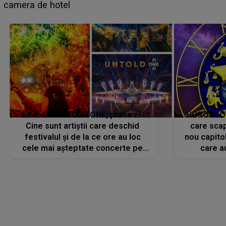
faptului împlinit, A RECUNOSCUT IMEDIAT: "Am
avut..."
LINE-UP UNTOLD ONE, prima zi.
HOROSCOP 
Cine sunt artiștii care deschid
care scap
festivalul și de la ce ore au loc
nou capitol
cele mai așteptate concerte pe
care a
scena principală?
perioadă 