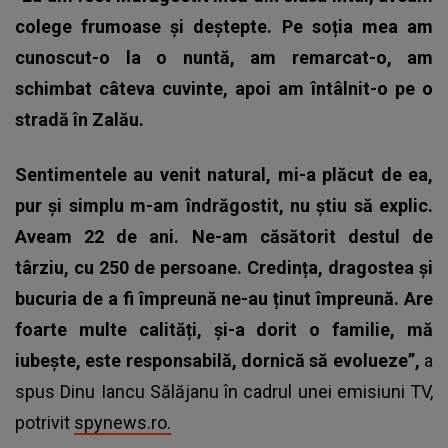
colege frumoase și deștepte. Pe soția mea am
cunoscut-o la o nuntă, am remarcat-o, am
schimbat câteva cuvinte, apoi am întâlnit-o pe o
stradă în Zalău.
Sentimentele au venit natural, mi-a plăcut de ea,
pur și simplu m-am îndrăgostit, nu știu să explic.
Aveam 22 de ani. Ne-am căsătorit destul de
târziu, cu 250 de persoane. Credința, dragostea și
bucuria de a fi împreună ne-au ținut împreună. Are
foarte multe calități, și-a dorit o familie, mă
iubește, este responsabilă, dornică să evolueze”,
a
spus Dinu Iancu Sălăjanu în cadrul unei emisiuni TV,
potrivit
spynews.ro.