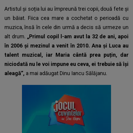
Artistul și soția lui au împreună trei copii, două fete și
un băiat. Fiica cea mare a cochetat o perioadă cu
muzica, însă în cele din urmă a decis să urmeze un
alt drum.
„Primul copil l-am avut la 32 de ani, apoi
în 2006 și mezinul a venit în 2010. Ana și Luca au
talent muzical, iar Maria cântă prea puțin, dar
niciodată nu le voi impune eu ceva, ei trebuie să își
aleagă”,
a mai adăugat Dinu Iancu Sălăjanu.