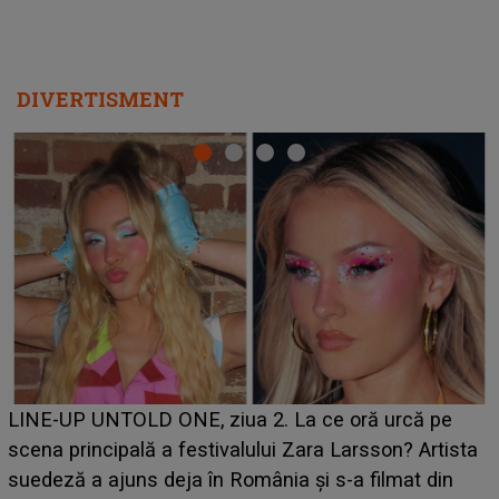
DIVERTISMENT
Ce a dezvăluit noua concurentă din "Casa Iubirii" l-a
luat prin surprindere pe Emanuel. CINE ESTE
BĂIATUL VIZAT de Alexandra?! Aflându-se în fața