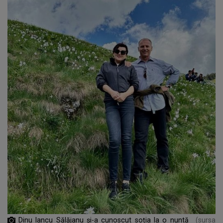
Dinu Iancu Sălăjanu și-a cunoscut soția la o nuntă
(sursa