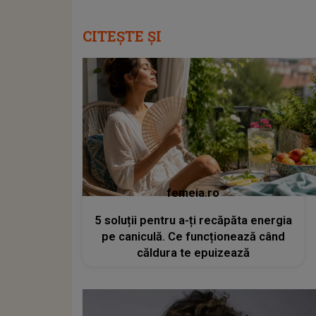
CITEȘTE ȘI
femeia.ro
5 soluții pentru a-ți recăpăta energia
pe caniculă. Ce funcționează când
căldura te epuizează