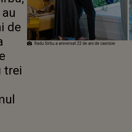
ISTUL A
 au
UM ESTE
LIE CU TREI
i de
 ÎN PRIMUL
a
Radu Sirbu a aniversat 22 de ani de casnicie
e
 trei
mul