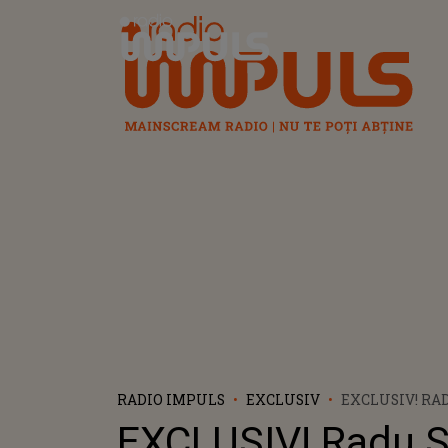
Radio Impuls
RADIO IMPULS
EXCLUSIV
EXCLUSIV! RAD
O-ZONE ȘI SOȚ
EXCLUSIV! Radu S
ANIVERSAT 22 