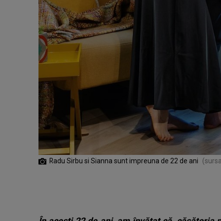
Radu Sirbu si Sianna sunt impreuna de 22 de ani
(sursa
În acești 22 de ani, am învățat că, căsătoria