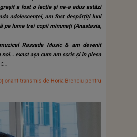
greșit a fost o lecție și ne-a adus astăzi
da adolescenței, am fost despărțiți luni
 pe lume trei copii minunați (Anastasia,
 muzical Rassada Music & am devenit
ru noi… exact așa cum am scris și în piesa
☺️.
ționant transmis de Horia Brenciu pentru