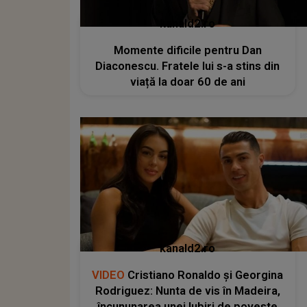
kanald2.ro
Momente dificile pentru Dan
Diaconescu. Fratele lui s-a stins din
viață la doar 60 de ani
kanald2.ro
VIDEO
Cristiano Ronaldo și Georgina
Rodriguez: Nunta de vis în Madeira,
încununarea unei Iubiri de poveste