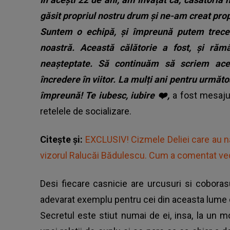
găsit propriul nostru drum și ne-am creat propr
Suntem o echipă, și împreună putem trece 
noastră. Această călătorie a fost, și rămâ
neașteptate.
Să continuăm să scriem acea
încredere în viitor. La mulți ani pentru următ
împreună! Te iubesc, iubire ❤️,
a fost mesaju
retelele de socializare.
Citește și:
EXCLUSIV! Cizmele Deliei care au n
vizorul Ralucăi Bădulescu. Cum a comentat vedet
Desi fiecare casnicie are urcusuri si coborasu
adevarat exemplu pentru cei din aceasta lume 
Secretul este stiut numai de ei, insa, la un 