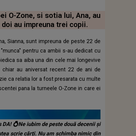
i O-Zone, si sotia lui, Ana, au
 doi au impreuna trei copii.
ena, Sianna, sunt impreuna de peste 22 de
la "munca" pentru ca ambii s-au dedicat cu
mpiedica sa aiba una din cele mai longevive
oi chiar au aniversat recent 22 de ani de
ie ca relatia lor a fost presarata cu multe
escentei pana la turneele O-Zone in care ei
s DA! 💍Ne iubim de peste două decenii și
tea scrie cărți. Nu am schimba nimic din