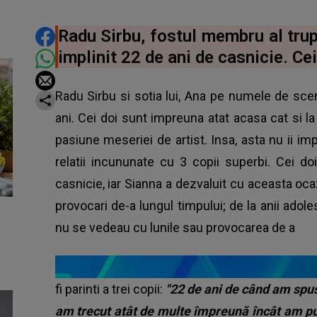
DISTRIBUIE ARTICOLUL
Radu Sirbu, fostul membru al trupe
implinit 22 de ani de casnicie. Cei
Radu Sirbu si sotia lui, Ana pe numele de sc
ani. Cei doi sunt impreuna atat acasa cat si 
pasiune meseriei de artist. Insa, asta nu ii i
relatii incununate cu 3 copii superbi. Cei d
casnicie, iar Sianna a dezvaluit cu aceasta ocaz
provocari de-a lungul timpului; de la anii adol
nu se vedeau cu lunile sau provocarea de a
fi parinti a trei copii:
"22 de ani de când am spu
am trecut atât de multe împreună încât am pu