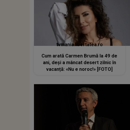
tvmania.libertatea.ro
Cum arată Carmen Brumă la 49 de
ani, deși a mâncat desert zilnic în
vacanță: «Nu e noroc!» [FOTO]