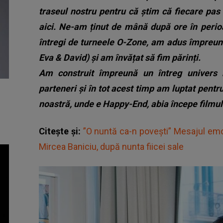
traseul nostru pentru că știm că fiecare pas 
aici. Ne-am ținut de mână după ore în perioa
întregi de turneele O-Zone, am adus împreună
Eva & David) și am învățat să fim părinți.
Am construit împreună un întreg univers
parteneri și în tot acest timp am luptat pent
noastră, unde e Happy-End, abia începe filmul
Citește și:
”O nuntă ca-n povești” Mesajul emo
Mircea Baniciu, după nunta fiicei sale