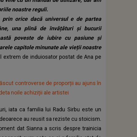
iile noastre reguli.
prin orice dacă universul e de partea
ne, una plină de învățături și bucurii
stă poveste de iubire cu pasiune și
oarele capitole minunate ale vieții noastre
l extrem de induiosator postat de Ana pe
ăscut controverse de proporții au ajuns în
a noile achiziții ale artistei
ri, iata ca familia lui Radu Sirbu este un
deoarece au reusit sa reziste cu stoicism.
moment dat Sianna a scris despre trainicia