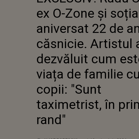
CĂSNICIE. ART
ex O-Zone și soția
DEZVĂLUIT C
VIAȚA DE FAMI
COPII: "SUNT
aniversat 22 de an
TAXIMETRIST,
RAND"
căsnicie. Artistul 
dezvăluit cum est
viața de familie cu
copii: "Sunt
taximetrist, în pri
rand"