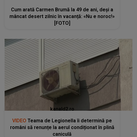
Cum arată Carmen Brumă la 49 de ani, deși a
mâncat desert zilnic în vacanță: «Nu e noroc!»
[FOTO]
kanald2.ro
VIDEO
Teama de Legionella îi determină pe
români să renunțe la aerul condiționat în plină
caniculă