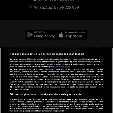
WhatsApp: 0754-222.999
© 2019-2026 DOGAN MEDIA INTERNATIONAL SA, Toate
Nouă ne pasă ca datele tale personale să rămână confidențiale
drepturile rezervate.
Noi și partenerii noștri
589
stocăm și/sau accesăm informații pe dispozitivul dvs., precum identificatorii cookie unici pentru
prelucrarea datelor cu caracter personal. Puteți accepta sau gestiona preferințele dvs. făcând clic mai jos, respectiv vă
puteți opune utilizării unui interes legitim în orice moment pe pagina cu politica de confidențialitate. Aceste alegeri vor fi
raportate partenerilor noștri și nu vă vor afecta navigarea.
Mai multe detalii
Noi si partenerii nostri (retelele de socializare si agentiile de publicitate partenere, precum si furnizorii nostri de servicii de
date analitice) prelucram date pentru a permite website-ului sa functioneze, pentru a personaliza continutul si anunturile
publicitare afisate in functie de interesele si/sau profilul dvs., pentru a va oferi functionalitati aferente retelelor de
socializare si pentru a analiza traficul pe website. Beneficiati de drepturile prevazute de art. 15-22 din GDPR in legatura
cu prelucrarea datelor cu caracter personal. Aceste drepturi pot fi exercitate prin modalitatea indicata
aici
. Prin click pe
“ACCEPT TOATE”, acceptati folosirea tuturor Tehnologiilor de tip Cookie, care implica inclusiv acceptul dvs. cu privire la
stocarea/accesarea informatiilor de catre Vendor-ii cu care colaboram. Prin click pe “VREAU SA MODIFIC SETARILE
INDIVIDUAL” puteti schimba preferintele in mod individual, mai putin cele legate de cookie strict necesare pentru
functionarea website-ului.
Atât noi, cât și partenerii noștri prelucrăm datele pentru a oferi:
Stocarea și/sau accesarea informațiilor de pe un dispozitiv. Măsurarea performanței reclamelor. Utilizarea profilurilor
pentru selectarea conținutului personalizat. Dezvoltarea și îmbunătățirea serviciilor. Crearea profilurilor de conținut
personalizat. Utilizarea profilurilor pentru selectarea publicității personalizate. Crearea profilurilor pentru publicitate
personalizată. Măsurarea performanței conținutului. Înțelegerea publicului prin statistici sau combinații de date din surse
diferite. Utilizarea de date limitate pentru a selecta publicitatea. Utilizarea datelor limitate pentru a selecta conținutul.
Date precise de geolocație și identificarea prin scanarea dispozitivului.