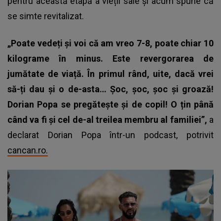
pentru această etapă a vieții sale și acum spune că
se simte revitalizat.
„Poate vedeți și voi că am vreo 7-8, poate chiar 10
kilograme în minus. Este revergorarea de
jumătate de viață. În primul rând, uite, dacă vrei
să-ți dau și o de-asta… Șoc, șoc, șoc și groază!
Dorian Popa se pregătește și de copil! O țin până
când va fi și cel de-al treilea membru al familiei”,
a
declarat Dorian Popa într-un podcast, potrivit
cancan.ro.