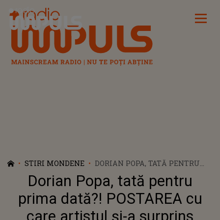
Radio Impuls
STIRI MONDENE
DORIAN POPA, TATĂ PENTRU
PRIMA DATĂ?! POSTAREA CU
Dorian Popa, tată pentru
CARE ARTISTUL ȘI-A SURPRINS
URMĂRITORII DE PE REȚELELE
prima dată?! POSTAREA cu
SOCIALE: „CE AR FI DACĂ...”
care artistul și-a surprins