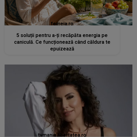
femeia.ro
5 soluții pentru a-ți recăpăta energia pe
caniculă. Ce funcționează când căldura te
epuizează
tvmania.libertatea.ro