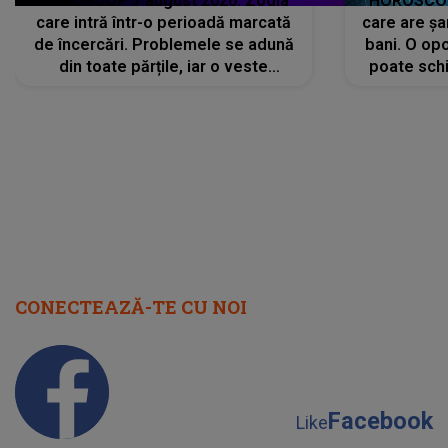
HOROSCOP 7 august 2026. Zodia
HOROSCOP 
care intră într-o perioadă marcată
care are șa
de încercări. Problemele se adună
bani. O opo
din toate părțile, iar o veste
poate schi
neașteptată îi dă planurile peste
la
cap
CONECTEAZĂ-TE CU NOI
Facebook
Like