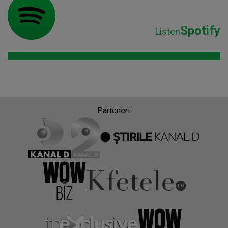
Spotify
Listen
Parteneri: