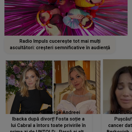
Radio Impuls cucerește tot mai mulți
ascultători: creșteri semnificative în audiență
Cât de bine îi merge Andreei
MĂRTURIA
Ibacka după divorț! Fosta soție a
Pușcău!
lui Cabral a întors toate privirile în
cancer dato
prima zi de UNTOLD: „Parcă ai altă
Berkovich, 