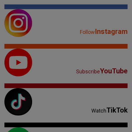
Instagram
Follow
YouTube
Subscribe
TikTok
Watch