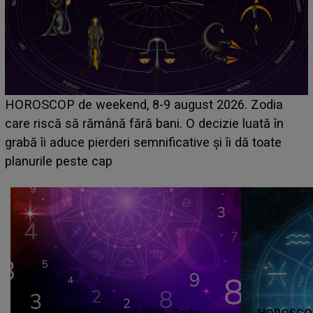
Emanuel a ținut ACEST DETALIU ASCUNS până
acum! În fața Alexandrei, concurentul din Casa Iubirii
face o MĂRTURISIRE NEAȘTEPTATĂ despre mama
sa: "I-am spus și ei în față, eu nu te iubesc pentru
că..."