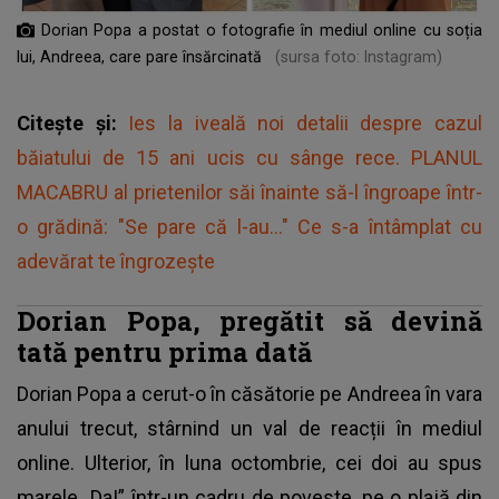
Dorian Popa a postat o fotografie în mediul online cu soția
lui, Andreea, care pare însărcinată
(sursa foto: Instagram)
Citește și:
Ies la iveală noi detalii despre cazul
băiatului de 15 ani ucis cu sânge rece. PLANUL
MACABRU al prietenilor săi înainte să-l îngroape într-
o grădină: "Se pare că l-au..." Ce s-a întâmplat cu
adevărat te îngrozește
Dorian Popa, pregătit să devină
tată pentru prima dată
Dorian Popa
a cerut-o în căsătorie pe Andreea în vara
anului trecut, stârnind un val de reacții în mediul
online. Ulterior, în luna octombrie, cei doi au spus
marele „Da!” într-un cadru de poveste, pe o plajă din