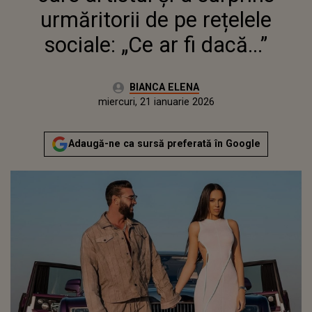
urmăritorii de pe rețelele
sociale: „Ce ar fi dacă...”
Autor:
BIANCA ELENA
Publicat:
miercuri, 21 ianuarie 2026
Actualizat:
miercuri, 21 ianuarie 2026
Adaugă-ne ca sursă preferată în Google