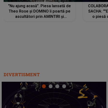
Când DORUL devine muzică, apare
Armin 
"Nu ajung acasă". Piesa lansată de
COLABORAR
Theo Rose și DOMINO îi poartă pe
SACHA: ""E
ascultători prin AMINTIRI și
o piesă 
REGĂSIRI, iar drumul emoțiilor
imediat pre
trece prin sufletul publicului:
cu mine șt
"Pentru toți cei care au plecat
păstrăm do
departe ca să le fie mai bine"
DIVERTISMENT