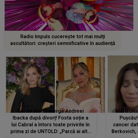
Radio Impuls cucerește tot mai mulți
ascultători: creșteri semnificative în audiență
Cât de bine îi merge Andreei
MĂRTURIA
Ibacka după divorț! Fosta soție a
Pușcău!
lui Cabral a întors toate privirile în
cancer dato
prima zi de UNTOLD: „Parcă ai altă
Berkovich, 