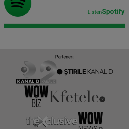
Spotify
Listen
Parteneri: