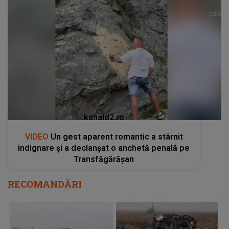
kanald2.ro
VIDEO
Un gest aparent romantic a stârnit
indignare și a declanșat o anchetă penală pe
Transfăgărășan
RECOMANDĂRI