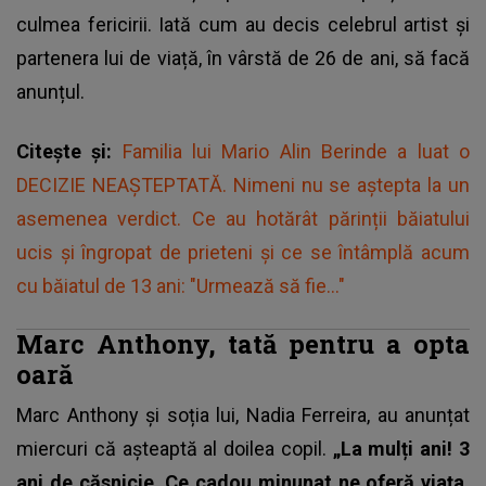
culmea fericirii. Iată cum au decis celebrul artist și
partenera lui de viață, în vârstă de 26 de ani, să facă
anunțul.
Citește și:
Familia lui Mario Alin Berinde a luat o
DECIZIE NEAȘTEPTATĂ. Nimeni nu se aştepta la un
asemenea verdict. Ce au hotărât părinții băiatului
ucis și îngropat de prieteni și ce se întâmplă acum
cu băiatul de 13 ani: "Urmează să fie..."
Marc Anthony, tată pentru a opta
oară
Marc Anthony
și soția lui, Nadia Ferreira, au anunțat
miercuri că așteaptă al doilea copil.
„La mulți ani! 3
ani de căsnicie. Ce cadou minunat ne oferă viața.