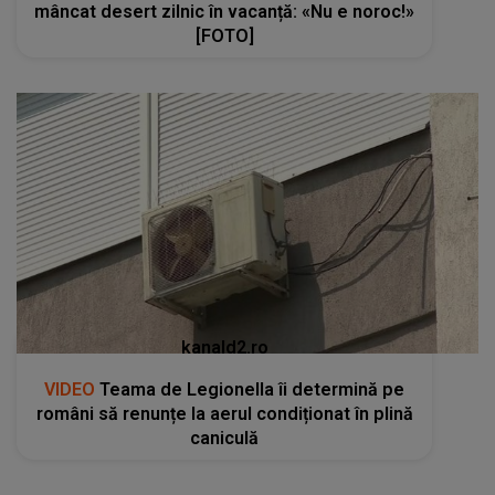
mâncat desert zilnic în vacanță: «Nu e noroc!»
[FOTO]
kanald2.ro
VIDEO
Teama de Legionella îi determină pe
români să renunțe la aerul condiționat în plină
caniculă