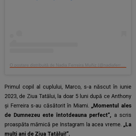
O postare distribuită de Nadia Ferreira Muñiz (@nadiaferreira)
Primul copil al cuplului, Marco, s-a născut în iunie
2023, de Ziua Tatălui, la doar 5 luni după ce Anthony
și Ferreira s-au căsătorit în Miami.
„Momentul ales
de Dumnezeu este întotdeauna perfect”,
a scris
proaspăta mămică pe Instagram la acea vreme.
„La
mulți ani de Ziua Tatălui!”.