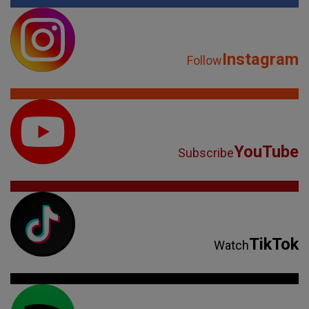
Instagram
Follow
YouTube
Subscribe
TikTok
Watch