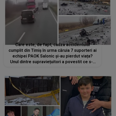
Care este, de fapt, cauza accidentului
cumplit din Timiș în urma căruia 7 suporteri ai
echipei PAOK Salonic și-au pierdut viața?
Unul dintre supraviețuitori a povestit ce s-a
întâmplat în timpul depășirii