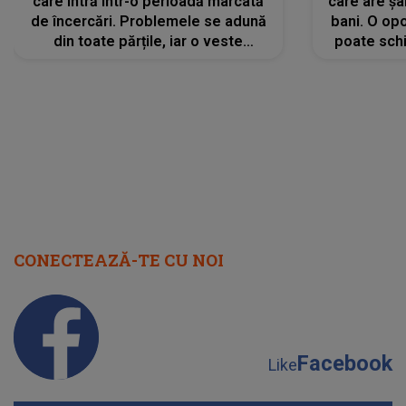
care intră într-o perioadă marcată
care are șa
de încercări. Problemele se adună
bani. O opo
din toate părțile, iar o veste
poate schi
neașteptată îi dă planurile peste
la
cap
CONECTEAZĂ-TE CU NOI
Facebook
Like