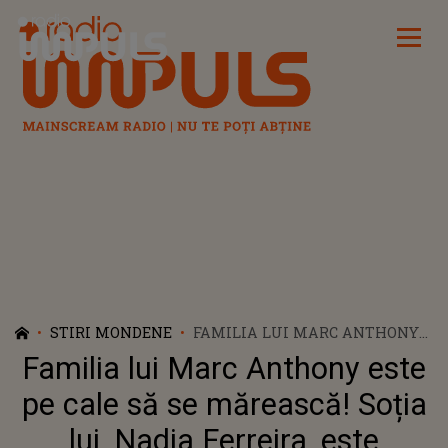
Radio Impuls
STIRI MONDENE
FAMILIA LUI MARC ANTHONY
ESTE PE CALE SĂ SE MĂREASCĂ!
Familia lui Marc Anthony este
SOȚIA LUI, NADIA FERREIRA,
ESTE ÎNSĂRCINATĂ ȘI VA
pe cale să se mărească! Soția
ADUCE PE LUME CEL DE-AL
lui, Nadia Ferreira, este
OPTULEA COPIL AL