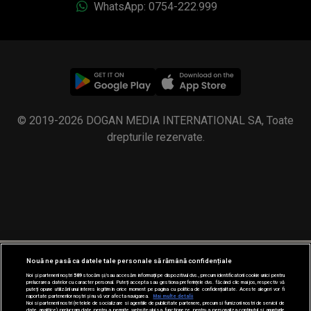
WhatsApp: 0754-222.999
© 2019-2026 DOGAN MEDIA INTERNATIONAL SA, Toate
drepturile rezervate.
Nouă ne pasă ca datele tale personale să rămână confidențiale
Noi și partenerii noștri
589
stocăm și/sau accesăm informații pe dispozitivul dvs., precum identificatorii cookie unici pentru
prelucrarea datelor cu caracter personal. Puteți accepta sau gestiona preferințele dvs. făcând clic mai jos, respectiv vă
puteți opune utilizării unui interes legitim în orice moment pe pagina cu politica de confidențialitate. Aceste alegeri vor fi
raportate partenerilor noștri și nu vă vor afecta navigarea.
Mai multe detalii
Noi si partenerii nostri (retelele de socializare si agentiile de publicitate partenere, precum si furnizorii nostri de servicii de
date analitice) prelucram date pentru a permite website-ului sa functioneze, pentru a personaliza continutul si anunturile