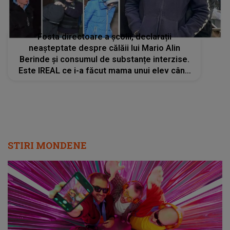
Fosta directoare a școlii, declarații
neașteptate despre călăii lui Mario Alin
Berinde și consumul de substanțe interzise.
Este IREAL ce i-a făcut mama unui elev când
a fost anunțată: "Sunt foarte tristă. Am pus-o
la curent să-l verifice, dar..."
STIRI MONDENE