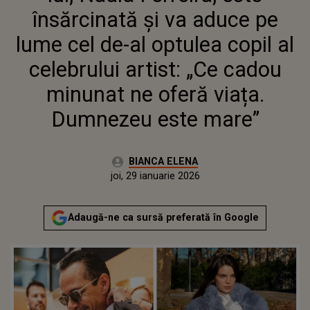
CELEBRULUI ARTIST: „CE CADOU
însărcinată și va aduce pe
MINUNAT NE OFERĂ VIAȚA.
DUMNEZEU ESTE MARE”
lume cel de-al optulea copil al
celebrului artist: „Ce cadou
minunat ne oferă viața.
Dumnezeu este mare”
Autor:
BIANCA ELENA
Publicat:
joi, 29 ianuarie 2026
Adaugă-ne ca sursă preferată în Google