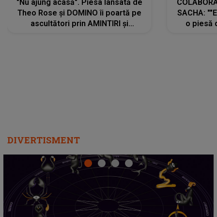
"Nu ajung acasă". Piesa lansată de
COLABORAR
Theo Rose și DOMINO îi poartă pe
SACHA: ""E
ascultători prin AMINTIRI și
o piesă 
REGĂSIRI, iar drumul emoțiilor
imediat pre
trece prin sufletul publicului:
cu mine șt
"Pentru toți cei care au plecat
păstrăm do
departe ca să le fie mai bine"
DIVERTISMENT