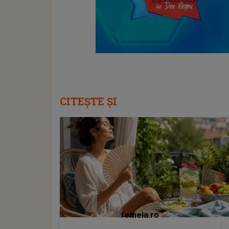
CITEȘTE ȘI
femeia.ro