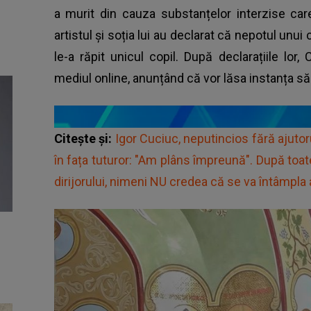
a murit din cauza substanțelor interzise ca
artistul și soția lui au declarat că nepotul unui c
le-a răpit unicul copil. După declarațiile lor,
mediul online, anunțând că vor lăsa instanța să
Citește și:
Igor Cuciuc, neputincios fără ajut
în fața tuturor: "Am plâns împreună". După toate
dirijorului, nimeni NU credea că se va întâmpla a