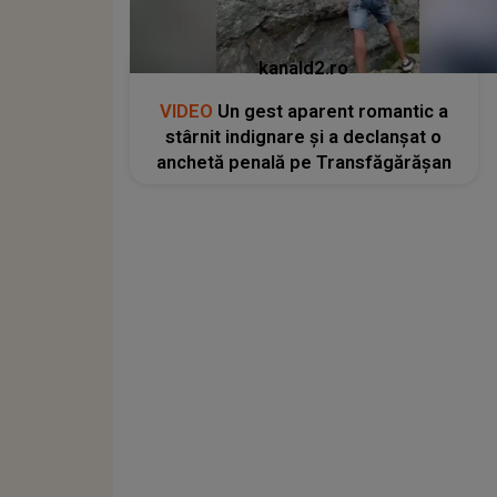
kanald2.ro
VIDEO
Un gest aparent romantic a
stârnit indignare și a declanșat o
anchetă penală pe Transfăgărășan