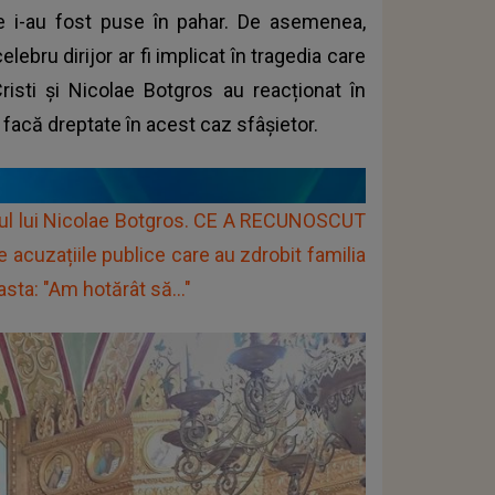
re i-au fost puse în pahar. De asemenea,
elebru dirijor ar fi implicat în tragedia care
 Cristi și Nicolae Botgros au reacționat în
 facă dreptate în acest caz sfâșietor.
orul lui Nicolae Botgros. CE A RECUNOSCUT
 acuzațiile publice care au zdrobit familia
sta: "Am hotărât să..."