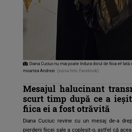
Diana Cuciuc nu mai poate îndura dorul de fiica ei! Iată 
moartea Andreei
(sursa foto: Facebook)
Mesajul halucinant trans
scurt timp după ce a ieșit
fiica ei a fost otrăvită
Diana Cuciuc revine cu un mesaj de-a drept
pierderii fiicei sale a copleșit-o, astfel că ace