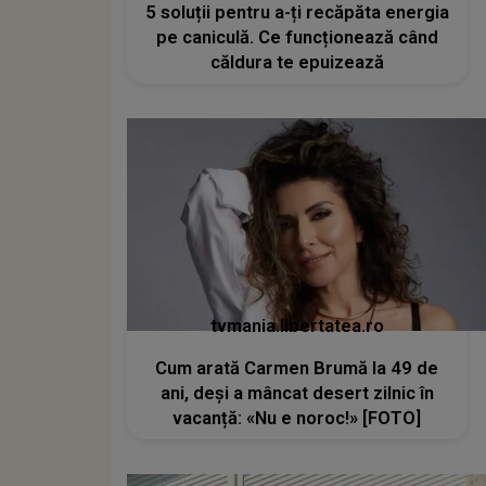
5 soluții pentru a-ți recăpăta energia
pe caniculă. Ce funcționează când
căldura te epuizează
tvmania.libertatea.ro
Cum arată Carmen Brumă la 49 de
ani, deși a mâncat desert zilnic în
vacanță: «Nu e noroc!» [FOTO]