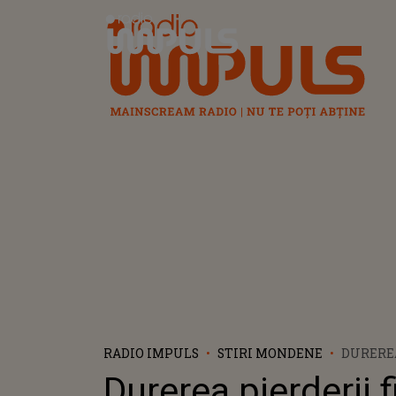
Radio Impuls
RADIO IMPULS
STIRI MONDENE
DUREREA
FIICEI 
Durerea pierderii f
NESUPO