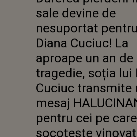
DIANA C
sale devine de
APROAPE
TRAGEDI
IGOR CU
nesuportat pentr
TRANSM
HALUCI
Diana Cuciuc! La
CEI PE C
SOCOTEȘ
„SĂ FIE
aproape un an de 
PÂNĂ Î
OASELO
tragedie, soția lui
Cuciuc transmite
mesaj HALUCINA
pentru cei pe care 
socotește vinovaț