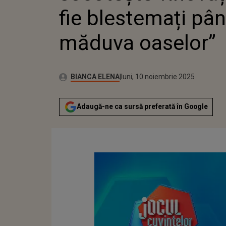
fie blestemați pân
măduva oaselor”
Publicat:
Autor:
luni, 10 noiembrie 2025
Actualizat:
BIANCA ELENA
luni, 10 noiembrie 2025
Adaugă-ne ca sursă preferată în Google