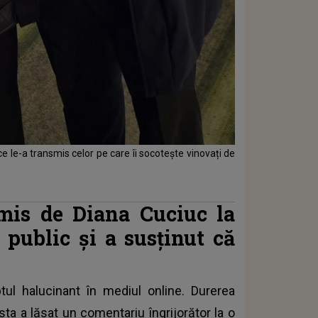
ce le-a transmis celor pe care îi socotește vinovați de
mis de Diana Cuciuc la
 public și a susținut că
ul halucinant în mediul online. Durerea
asta a lăsat un comentariu îngrijorător la o