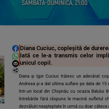
DISTRIBUIE ARTICOLUL
Diana Cuciuc, copleșită de durerea
Iată ce le-a transmis celor impli
unicul copil.
Diana și Igor Cuciuc trăiesc un adevărat coșm
Andreea și-a dat ultima suflare pe data de 15
într-un local din Chișinău cu ocazia Balului Bo
întrebările fără răspuns le macină sufletul c
dezvăluiri neașteptate în urmă cu doar câteva 