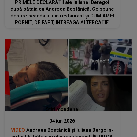
PRIMELE DECLARAȚII ale Iulianei Beregoi
după bătaia cu Andreea Bostănică. Ce spune
despre scandalul din restaurant și CUM AR FI
PORNIT, DE FAPT, ÎNTREAGA ALTERCAȚIE:
"Cum poți fi un monstru în halul ăsta? Ai
ridicat..."
Stiri mondene
04 iun 2026
VIDEO
Andreea Bostănică și Iuliana Bergoi s-
au luat la bătaie în plin reastaurant. ÎN URMA