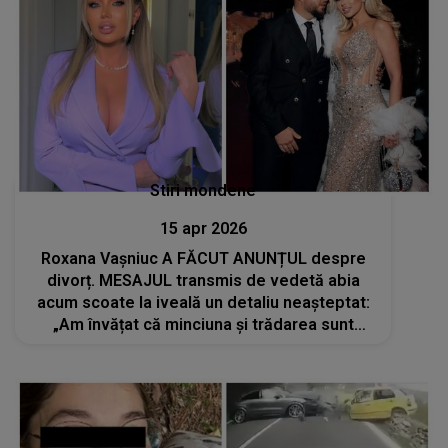
Stiri mondene
15 apr 2026
Roxana Vașniuc A FĂCUT ANUNȚUL despre
divorț. MESAJUL transmis de vedetă abia
acum scoate la iveală un detaliu neașteptat:
„Am învățat că minciuna și trădarea sunt
singurele care pot dărâma și cel mai înalt
zid...”