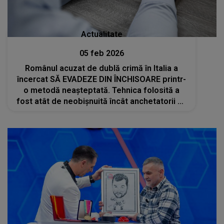
Actualitate
05 feb 2026
Românul acuzat de dublă crimă în Italia a
încercat SĂ EVADEZE DIN ÎNCHISOARE printr-
o metodă neașteptată. Tehnica folosită a
fost atât de neobișnuită încât anchetatorii au
rămas șocați: " Ne întrebăm, de fapt, cum un
prizonier care..."