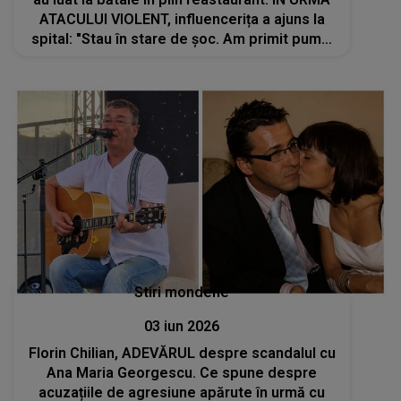
ATACULUI VIOLENT, influencerița a ajuns la
spital: "Stau în stare de șoc. Am primit pumni
în cap, am fost trasă de păr. Mi s-au..."
Stiri mondene
03 iun 2026
Florin Chilian, ADEVĂRUL despre scandalul cu
Ana Maria Georgescu. Ce spune despre
acuzațiile de agresiune apărute în urmă cu