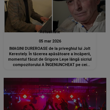
Actualitate
05 mar 2026
IMAGINI DUREROASE de la priveghiul lui Jolt
Kerestely. În tăcerea apăsătoare a încăperii,
momentul făcut de Grigore Leșe lângă sicriul
compozitorului A ÎNGENUNCHEAT pe cei
prezenți, lăsând lacrimi și durere