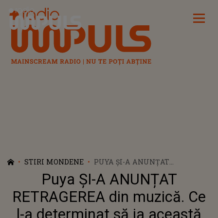
Radio Impuls
STIRI MONDENE
PUYA ȘI-A ANUNȚAT
RETRAGEREA DIN MUZICĂ. CE L-
Puya ȘI-A ANUNȚAT
A DETERMINAT SĂ IA ACEASTĂ
DECIZIE RADICALĂ? FANII S-AU
RETRAGEREA din muzică. Ce
ÎNTRISTAT CÂND AU AUZIT
l-a determinat să ia această
MOTIVUL: "NU VREAU SĂ..."