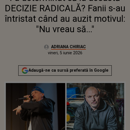
DECIZIE RADICALĂ? Fanii s-au
întristat când au auzit motivul:
"Nu vreau să..."
Autor:
ADRIANA CHIRIAC
Publicat:
vineri, 5 iunie 2026
Actualizat:
vineri, 5 iunie 2026
Adaugă-ne ca sursă preferată în Google