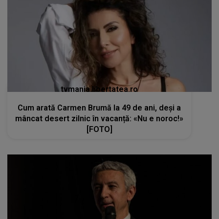
tvmania.libertatea.ro
Cum arată Carmen Brumă la 49 de ani, deși a
mâncat desert zilnic în vacanță: «Nu e noroc!»
[FOTO]