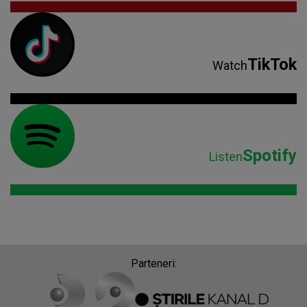
TikTok
Watch
Spotify
Listen
Parteneri: