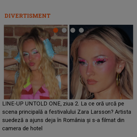
DIVERTISMENT
Ce a dezvăluit noua concurentă din "Casa Iubirii" l-a
luat prin surprindere pe Emanuel. CINE ESTE
BĂIATUL VIZAT de Alexandra?! Aflându-se în fața
faptului împlinit, A RECUNOSCUT IMEDIAT: "Am
avut..."