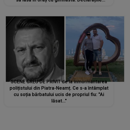
martorilor: „Chiar dacă erau oameni de față,
ea nu s-a oprit”
SCENE GREU DE PRIVIT de la înmormântarea
polițistului din Piatra-Neamț. Ce s-a întâmplat
cu soția bărbatului ucis de propriul fiu: "Ai
lăsat..."