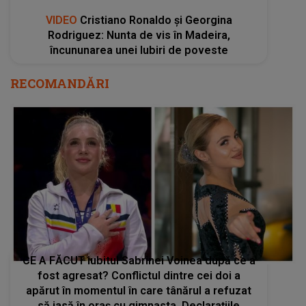
VIDEO
Cristiano Ronaldo și Georgina
Rodriguez: Nunta de vis în Madeira,
încununarea unei Iubiri de poveste
RECOMANDĂRI
CE A FĂCUT iubitul Sabrinei Voinea după ce a
fost agresat? Conflictul dintre cei doi a
apărut în momentul în care tânărul a refuzat
să iasă în oraș cu gimnasta. Declarațiile