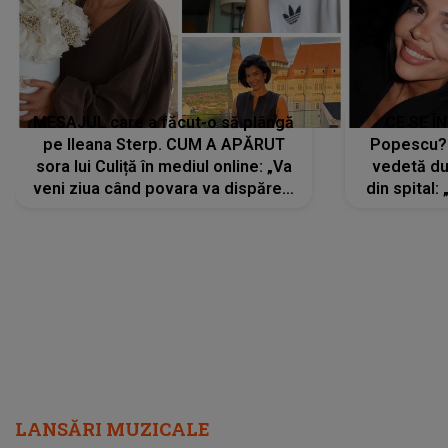
MESAJUL care a făcut-o să plângă
CE SE Î
pe Ileana Sterp. CUM A APĂRUT
Popescu?
sora lui Culiță în mediul online: „Va
vedetă du
veni ziua când povara va dispărea,
din spital:
iar lacrimile...”
LANSĂRI MUZICALE