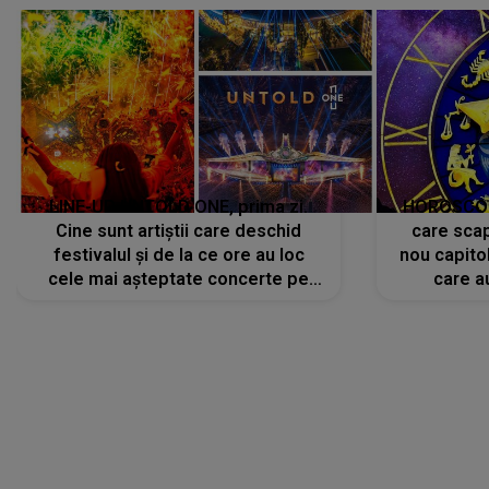
LINE-UP UNTOLD ONE, prima zi.
HOROSCOP 
Cine sunt artiștii care deschid
care scap
festivalul și de la ce ore au loc
nou capitol
cele mai așteptate concerte pe
care a
scena principală?
perioadă 