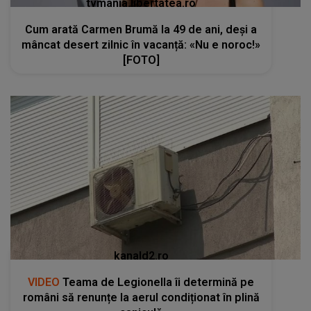
tvmania.libertatea.ro
Cum arată Carmen Brumă la 49 de ani, deși a
mâncat desert zilnic în vacanță: «Nu e noroc!»
[FOTO]
kanald2.ro
VIDEO
Teama de Legionella îi determină pe
români să renunțe la aerul condiționat în plină