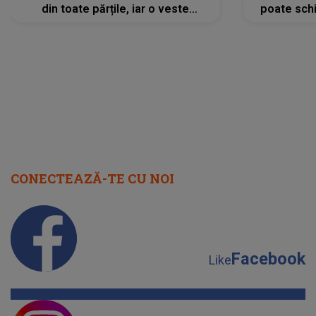
din toate părțile, iar o veste
poate schi
neașteptată îi dă planurile peste
la
cap
CONECTEAZĂ-TE CU NOI
Facebook
Like