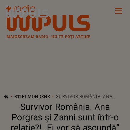
Radio Impuls
STIRI MONDENE
SURVIVOR ROMÂNIA. ANA
PORGRAS ȘI ZANNI SUNT ÎNTR-
Survivor România. Ana
O RELAȚIE?! „EI VOR SĂ
ASCUNDĂ”
Porgras și Zanni sunt într-o
relație?! „Ei vor să ascundă”