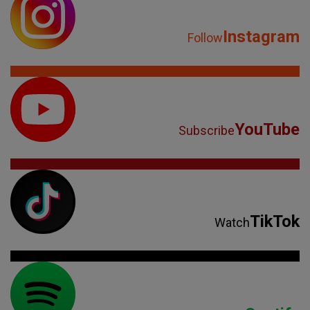
Instagram
Follow
YouTube
Subscribe
TikTok
Watch