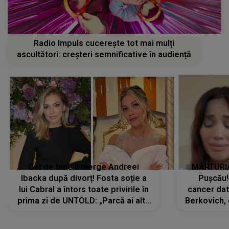
Radio Impuls cucerește tot mai mulți
ascultători: creșteri semnificative în audiență
Cât de bine îi merge Andreei
MĂRTURIA
Ibacka după divorț! Fosta soție a
Pușcău!
lui Cabral a întors toate privirile în
cancer dato
prima zi de UNTOLD: „Parcă ai altă
Berkovich, 
strălucire, emani putere,
accident ru
încredere, siguranță...”
Dacă nu 