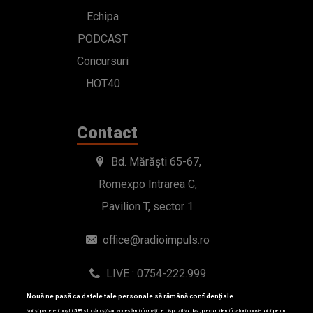
Echipa
PODCAST
Concursuri
HOT40
Contact
Bd. Mărăști 65-67,
Romexpo Intrarea C,
Pavilion T, sector 1
office@radioimpuls.ro
LIVE : 0754-222.999
WhatsApp: 0754-222.999
Nouă ne pasă ca datele tale personale să rămână confidențiale
Noi și partenerii noștri
589
stocăm și/sau accesăm informații pe dispozitivul dvs., precum identificatorii cookie unici pentru