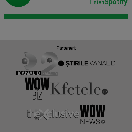
Spotify
Listen
Parteneri: