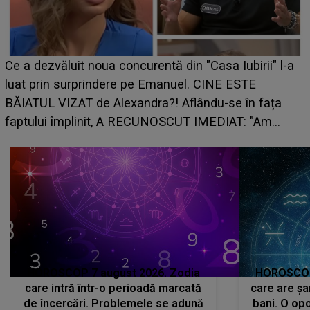
HOROSCOP de weekend, 8-9 august 2026. Zodia
l-a
care riscă să rămână fără bani. O decizie luată în
grabă îi aduce pierderi semnificative și îi dă toate
a
planurile peste cap
HOROSCOP 7 august 2026. Zodia
HOROSCOP 
care intră într-o perioadă marcată
care are șa
de încercări. Problemele se adună
bani. O opo