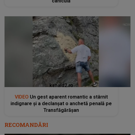
caniculă
kanald2.ro
VIDEO
Un gest aparent romantic a stârnit
indignare și a declanșat o anchetă penală pe
Transfăgărășan
RECOMANDĂRI