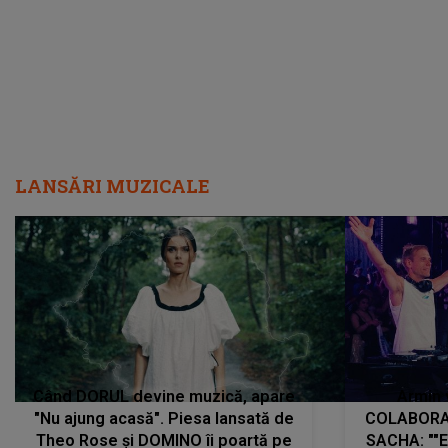
LANSĂRI MUZICALE
Când DORUL devine muzică, apare
Armin 
"Nu ajung acasă". Piesa lansată de
COLABORAR
Theo Rose și DOMINO îi poartă pe
SACHA: ""E