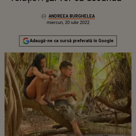
Autor:
ANDREEA BURGHELEA
Publicat:
marți, 2 martie 2021
Actualizat:
miercuri, 20 iulie 2022
Adaugă-ne ca sursă preferată în Google