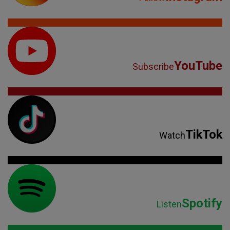
YouTube
Subscribe
TikTok
Watch
Spotify
Listen