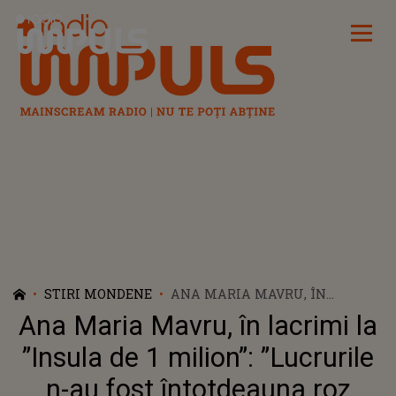
Radio Impuls
STIRI MONDENE
ANA MARIA MAVRU, ÎN
LACRIMI LA ”INSULA DE 1
Ana Maria Mavru, în lacrimi la
MILION”: ”LUCRURILE N-AU
FOST ÎNTOTDEAUNA ROZ
”Insula de 1 milion”: ”Lucrurile
PENTRU MINE’’
n-au fost întotdeauna roz