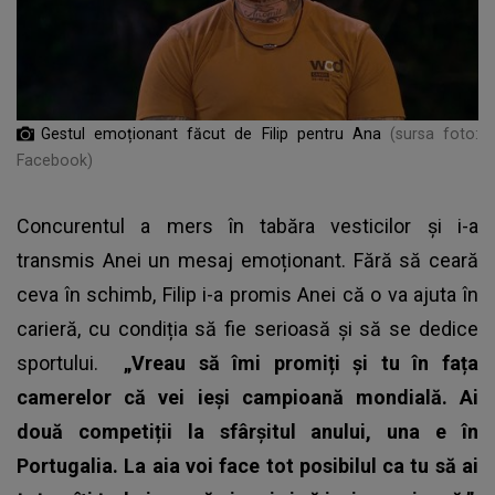
Gestul emoționant făcut de Filip pentru Ana
(sursa foto:
Facebook)
Concurentul a mers în tabăra vesticilor și i-a
transmis Anei un mesaj emoționant. Fără să ceară
ceva în schimb,
Filip
i-a promis Anei că o va ajuta în
carieră, cu condiția să fie serioasă și să se dedice
sportului.
„Vreau să îmi promiți și tu în fața
camerelor că vei ieși campioană mondială. Ai
două competiții la sfârșitul anului, una e în
Portugalia. La aia voi face tot posibilul ca tu să ai