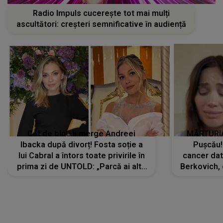
Radio Impuls cucerește tot mai mulți
ascultători: creșteri semnificative în audiență
Cât de bine îi merge Andreei
MĂRTURIA
Ibacka după divorț! Fosta soție a
Pușcău!
lui Cabral a întors toate privirile în
cancer dato
prima zi de UNTOLD: „Parcă ai altă
Berkovich, 
strălucire, emani putere,
accident ru
încredere, siguranță...”
Dacă nu 