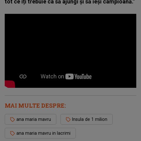
tot ce îți trebuie ca să ajungi și să ieși campioană.”
MAI MULTE DESPRE:
ana maria mavru
Insula de 1 milion
ana maria mavru in lacrimi