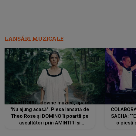
LANSĂRI MUZICALE
Când DORUL devine muzică, apare
Armin 
"Nu ajung acasă". Piesa lansată de
COLABORAR
Theo Rose și DOMINO îi poartă pe
SACHA: ""E
ascultători prin AMINTIRI și
o piesă 
REGĂSIRI, iar drumul emoțiilor
imediat pre