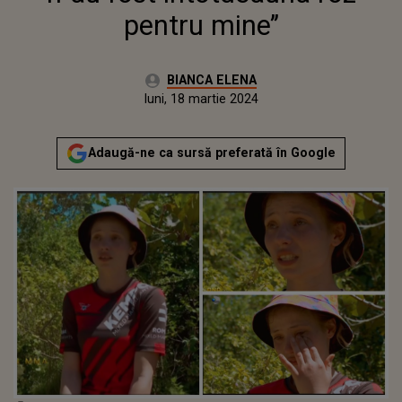
pentru mine’’
Autor:
BIANCA ELENA
Publicat:
luni, 18 martie 2024
Actualizat:
luni, 18 martie 2024
Adaugă-ne ca sursă preferată în Google