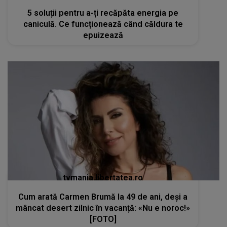
5 soluții pentru a-ți recăpăta energia pe
caniculă. Ce funcționează când căldura te
epuizează
tvmania.libertatea.ro
Cum arată Carmen Brumă la 49 de ani, deși a
mâncat desert zilnic în vacanță: «Nu e noroc!»
[FOTO]