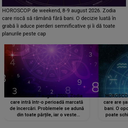
Emanuel a ținut ACEST DETALIU ASCUNS până
acum! În fața Alexandrei, concurentul din Casa Iubirii
face o MĂRTURISIRE NEAȘTEPTATĂ despre mama
sa: "I-am spus și ei în față, eu nu te iubesc pentru
că..."
HOROSCOP 7 august 2026. Zodia
HOROSCOP 
care intră într-o perioadă marcată
care are șa
de încercări. Problemele se adună
bani. O opo
din toate părțile, iar o veste
poate schi
neașteptată îi dă planurile peste
la
cap