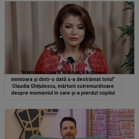
”Eram însărcinată în 4 luni, îi auzisem
inimioara și dintr-o dată s-a destrămat totul”
Claudia Ghițulescu, mărturii cutremurătoare
despre momentul în care și-a pierdut copilul