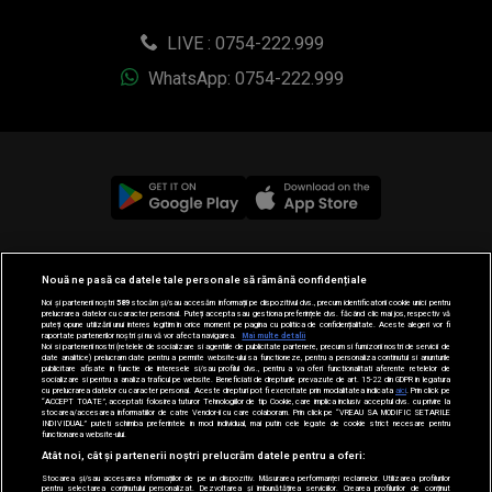
LIVE : 0754-222.999
WhatsApp: 0754-222.999
© 2019-2026 DOGAN MEDIA INTERNATIONAL SA, Toate
Nouă ne pasă ca datele tale personale să rămână confidențiale
drepturile rezervate.
Noi și partenerii noștri
589
stocăm și/sau accesăm informații pe dispozitivul dvs., precum identificatorii cookie unici pentru
prelucrarea datelor cu caracter personal. Puteți accepta sau gestiona preferințele dvs. făcând clic mai jos, respectiv vă
puteți opune utilizării unui interes legitim în orice moment pe pagina cu politica de confidențialitate. Aceste alegeri vor fi
raportate partenerilor noștri și nu vă vor afecta navigarea.
Mai multe detalii
Noi si partenerii nostri (retelele de socializare si agentiile de publicitate partenere, precum si furnizorii nostri de servicii de
date analitice) prelucram date pentru a permite website-ului sa functioneze, pentru a personaliza continutul si anunturile
publicitare afisate in functie de interesele si/sau profilul dvs., pentru a va oferi functionalitati aferente retelelor de
socializare si pentru a analiza traficul pe website. Beneficiati de drepturile prevazute de art. 15-22 din GDPR in legatura
cu prelucrarea datelor cu caracter personal. Aceste drepturi pot fi exercitate prin modalitatea indicata
aici
. Prin click pe
“ACCEPT TOATE”, acceptati folosirea tuturor Tehnologiilor de tip Cookie, care implica inclusiv acceptul dvs. cu privire la
stocarea/accesarea informatiilor de catre Vendor-ii cu care colaboram. Prin click pe “VREAU SA MODIFIC SETARILE
INDIVIDUAL” puteti schimba preferintele in mod individual, mai putin cele legate de cookie strict necesare pentru
functionarea website-ului.
Atât noi, cât și partenerii noștri prelucrăm datele pentru a oferi:
Stocarea și/sau accesarea informațiilor de pe un dispozitiv. Măsurarea performanței reclamelor. Utilizarea profilurilor
pentru selectarea conținutului personalizat. Dezvoltarea și îmbunătățirea serviciilor. Crearea profilurilor de conținut