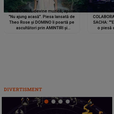
Când DORUL devine muzică, apare
Armin 
"Nu ajung acasă". Piesa lansată de
COLABORAR
Theo Rose și DOMINO îi poartă pe
SACHA: ""E
ascultători prin AMINTIRI și
o piesă 
REGĂSIRI, iar drumul emoțiilor
imediat pre
trece prin sufletul publicului:
cu mine șt
"Pentru toți cei care au plecat
păstrăm do
departe ca să le fie mai bine"
DIVERTISMENT