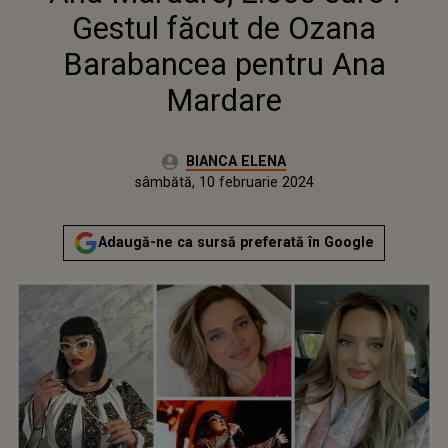
Gestul făcut de Ozana
Barabancea pentru Ana
Mardare
Autor:
BIANCA ELENA
Publicat:
sâmbătă, 10 februarie 2024
Actualizat:
sâmbătă, 10 februarie 2024
Adaugă-ne ca sursă preferată în Google