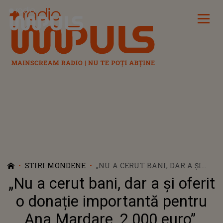
Radio Impuls
STIRI MONDENE
„NU A CERUT BANI, DAR A ȘI
OFERIT O DONAȚIE
„Nu a cerut bani, dar a și oferit
IMPORTANTĂ PENTRU ANA
MARDARE, 2.000 EURO”. GESTUL
o donație importantă pentru
FĂCUT DE OZANA BARABANCEA
Ana Mardare, 2.000 euro”.
PENTRU ANA MARDARE