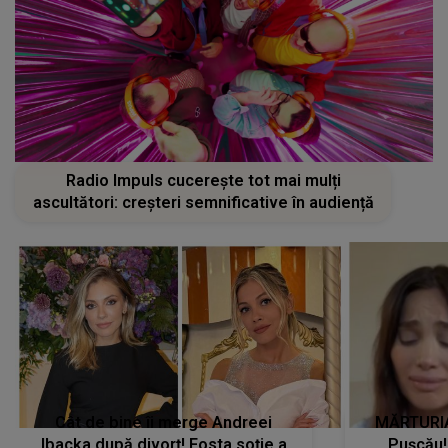
Radio Impuls cucerește tot mai mulți
ascultători: creșteri semnificative în audiență
Cât de bine îi merge Andreei
MĂRTURIA
Ibacka după divorț! Fosta soție a
Pușcău!