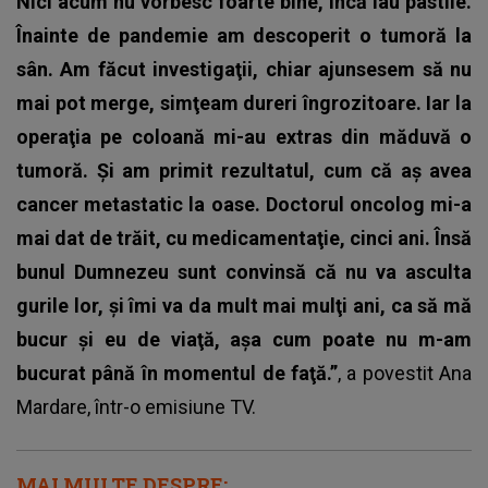
Nici acum nu vorbesc foarte bine, încă iau pastile.
Înainte de pandemie am descoperit o tumoră la
sân. Am făcut investigaţii, chiar ajunsesem să nu
mai pot merge, simţeam dureri îngrozitoare. Iar la
operaţia pe coloană mi-au extras din măduvă o
tumoră. Şi am primit rezultatul, cum că aş avea
cancer metastatic la oase. Doctorul oncolog mi-a
mai dat de trăit, cu medicamentaţie, cinci ani. Însă
bunul Dumnezeu sunt convinsă că nu va asculta
gurile lor, şi îmi va da mult mai mulţi ani, ca să mă
bucur şi eu de viaţă, aşa cum poate nu m-am
bucurat până în momentul de faţă.”
, a povestit Ana
Mardare, într-o emisiune TV.
MAI MULTE DESPRE: