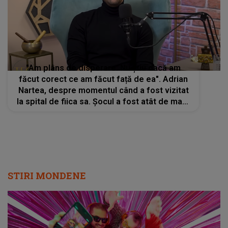
"Am plâns de disperare. Nu știu dacă am
făcut corect ce am făcut față de ea". Adrian
Nartea, despre momentul când a fost vizitat
la spital de fiica sa. Șocul a fost atât de mare
pentru actor încât a izbucnit în plâns
STIRI MONDENE