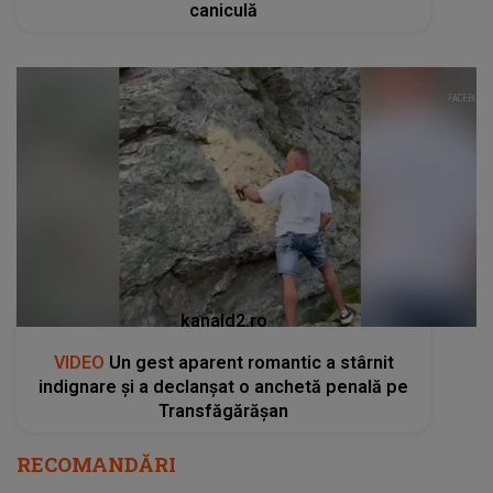
caniculă
kanald2.ro
VIDEO
Un gest aparent romantic a stârnit
indignare și a declanșat o anchetă penală pe
Transfăgărășan
RECOMANDĂRI