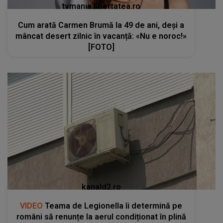
tvmania.libertatea.ro
Cum arată Carmen Brumă la 49 de ani, deși a
mâncat desert zilnic în vacanță: «Nu e noroc!»
[FOTO]
kanald2.ro
VIDEO
Teama de Legionella îi determină pe
români să renunțe la aerul condiționat în plină