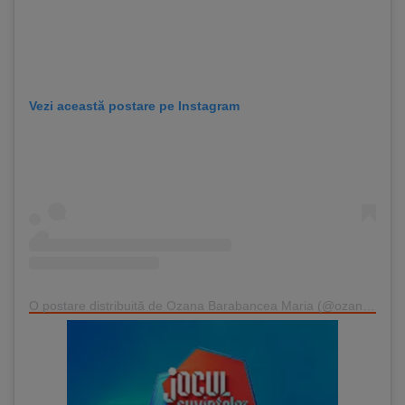
Vezi această postare pe Instagram
O postare distribuită de Ozana Barabancea Maria (@ozana9barabancea)