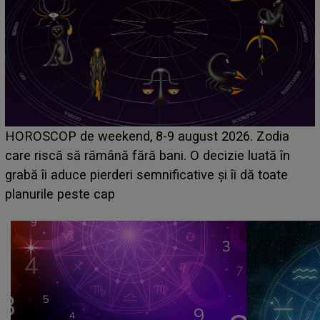
Emanuel a ținut ACEST DETALIU ASCUNS până
acum! În fața Alexandrei, concurentul din Casa Iubirii
face o MĂRTURISIRE NEAȘTEPTATĂ despre mama
sa: "I-am spus și ei în față, eu nu te iubesc pentru
că..."