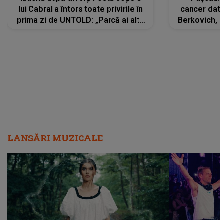
lui Cabral a întors toate privirile în
cancer dato
prima zi de UNTOLD: „Parcă ai altă
Berkovich, 
strălucire, emani putere,
accident ru
încredere, siguranță...”
Dacă nu 
LANSĂRI MUZICALE