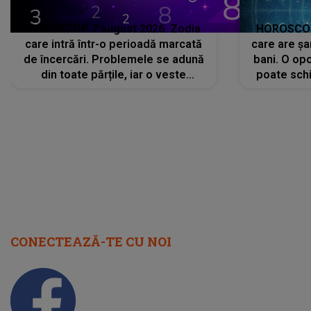
HOROSCOP 7 august 2026. Zodia
HOROSCOP 
care intră într-o perioadă marcată
care are șa
de încercări. Problemele se adună
bani. O opo
din toate părțile, iar o veste
poate schi
neașteptată îi dă planurile peste
la
cap
CONECTEAZĂ-TE CU NOI