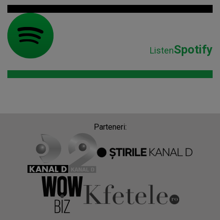
Spotify
Listen
Parteneri: