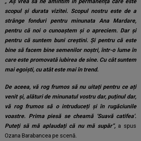
„
Aș vrea să ne amintim în permanență care este
scopul și durata vizitei. Scopul nostru este de a
strânge fonduri pentru minunata Ana Mardare,
pentru că noi o cunoaștem și o apreciem. Dar și
pentru că suntem buni creștini. Și pentru că este
bine să facem bine semenilor noștri, într-o lume în
care este promovată iubirea de sine. Cu cât suntem
mai egoiști, cu atât este mai în trend.
De aceea, vă rog frumos să nu uitați pentru ce ați
venit și, alături de minunatul vostru dar, puținul dar,
vă rog frumos să o intruduceți și în rugăciunile
voastre. Prima piesă se cheamă 'Suavă catifea'.
Puteți să mă aplaudați că nu mă supăr”,
a spus
Ozana Barabancea
pe scenă.