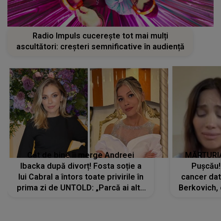
Radio Impuls cucerește tot mai mulți
ascultători: creșteri semnificative în audiență
Cât de bine îi merge Andreei
MĂRTURIA
Ibacka după divorț! Fosta soție a
Pușcău!
lui Cabral a întors toate privirile în
cancer dato
prima zi de UNTOLD: „Parcă ai altă
Berkovich, 
strălucire, emani putere,
accident ru
încredere, siguranță...”
Dacă nu 