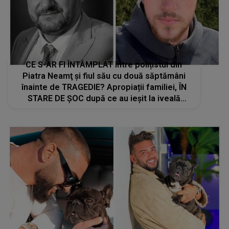
CE S-AR FI ÎNTÂMPLAT între polițistul din
Piatra Neamţ și fiul său cu două săptămâni
înainte de TRAGEDIE? Apropiații familiei, ÎN
STARE DE ȘOC după ce au ieșit la iveală
aceste informații: "A vrut să..."