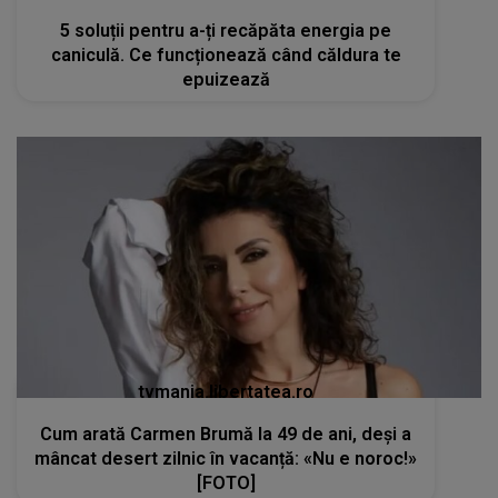
5 soluții pentru a-ți recăpăta energia pe
caniculă. Ce funcționează când căldura te
epuizează
tvmania.libertatea.ro
Cum arată Carmen Brumă la 49 de ani, deși a
mâncat desert zilnic în vacanță: «Nu e noroc!»
[FOTO]