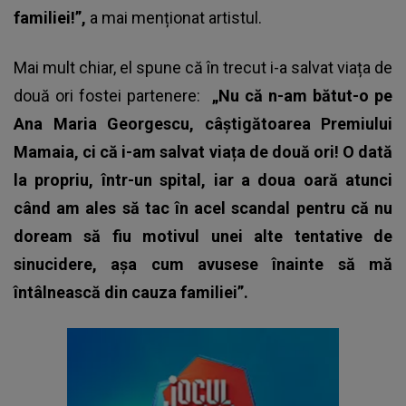
familiei!”,
a mai menționat artistul.
Mai mult chiar, el spune că în trecut i-a salvat viața de
două ori fostei partenere:
„Nu că n-am bătut-o pe
Ana Maria Georgescu, câștigătoarea Premiului
Mamaia, ci că i-am salvat viața de două ori! O dată
la propriu, într-un spital, iar a doua oară atunci
când am ales să tac în acel scandal pentru că nu
doream să fiu motivul unei alte tentative de
sinucidere, așa cum avusese înainte să mă
întâlnească din cauza familiei”.