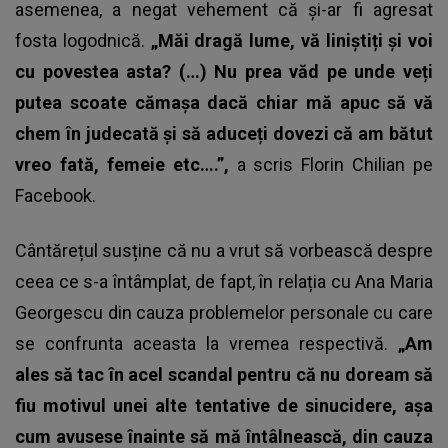
asemenea, a negat vehement că și-ar fi agresat
fosta logodnică.
„Măi dragă lume, vă liniștiți și voi
cu povestea asta? (…) Nu prea văd pe unde veți
putea scoate cămașa dacă chiar mă apuc să vă
chem în judecată și să aduceți dovezi că am bătut
vreo fată, femeie etc….”,
a scris Florin Chilian pe
Facebook.
Cântărețul susține că nu a vrut să vorbească despre
ceea ce s-a întâmplat, de fapt, în relația cu Ana Maria
Georgescu din cauza problemelor personale cu care
se confrunta aceasta la vremea respectivă.
„Am
ales să tac în acel scandal pentru că nu doream să
fiu motivul unei alte tentative de sinucidere, așa
cum avusese înainte să mă întâlnească, din cauza