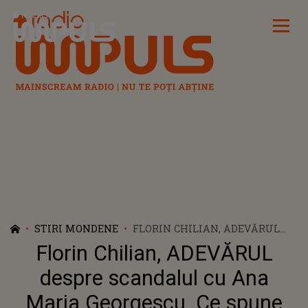
Radio Impuls
STIRI MONDENE
FLORIN CHILIAN, ADEVĂRUL
DESPRE SCANDALUL CU ANA
Florin Chilian, ADEVĂRUL
MARIA GEORGESCU. CE SPUNE
DESPRE ACUZAȚIILE DE
despre scandalul cu Ana
AGRESIUNE APĂRUTE ÎN URMĂ
Maria Georgescu. Ce spune
CU APROAPE 20 DE ANI: „AM