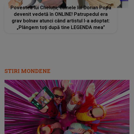
Povestea lui Cheluțu, câinele lui Dorian Popa
devenit vedetă în ONLINE! Patrupedul era
grav bolnav atunci când artistul l-a adoptat:
„Plângem toți după tine LEGENDA mea”
STIRI MONDENE