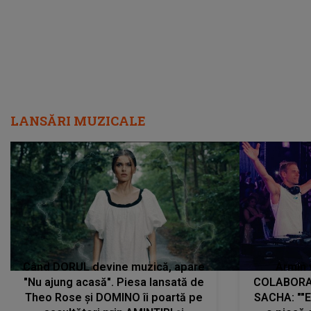
LANSĂRI MUZICALE
Când DORUL devine muzică, apare
Armin 
"Nu ajung acasă". Piesa lansată de
COLABORAR
Theo Rose și DOMINO îi poartă pe
SACHA: ""E