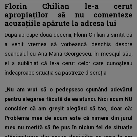
Florin Chilian le-a cerut
apropiaților să nu comenteze
acuzațiile apărute la adresa lui
După aproape două decenii, Florin Chilian a simțit că
a venit vremea să vorbească deschis despre
scandalul cu Ana Maria Georgescu. În mesajul său,
el a subliniat că le-a cerut celor care cunoșteau
îndeaproape situația să păstreze discreția.
„Nu am vrut să o pedepsesc spunând adevărul
pentru alegerea făcută de ea atunci.
Nici acum NU
consider că am greșit alegând să tac, doar că:
Problema mea de acum este că nimeni din jurul
meu nu merită să fie pus în niciun fel de situație
stânjenitoare din cauza deciziilor pe care le-am