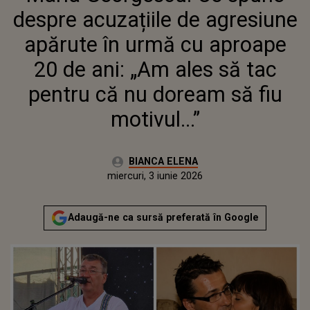
ALES SĂ TAC PENTRU CĂ NU
despre acuzațiile de agresiune
DOREAM SĂ FIU MOTIVUL...”
apărute în urmă cu aproape
20 de ani: „Am ales să tac
pentru că nu doream să fiu
motivul...”
Autor:
BIANCA ELENA
Publicat:
miercuri, 3 iunie 2026
Actualizat:
miercuri, 3 iunie 2026
Adaugă-ne ca sursă preferată în Google