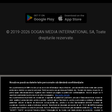
© 2019-2026 DOGAN MEDIA INTERNATIONAL SA, Toate
drepturile rezervate.
Nouă ne pasă ca datele tale personale să rămână confidențiale
Noi și partenerii noștri
589
stocăm și/sau accesăm informații pe dispozitivul dvs., precum identificatorii cookie unici pentru
prelucrarea datelor cu caracter personal. Puteți accepta sau gestiona preferințele dvs. făcând clic mai jos, respectiv vă
puteți opune utilizării unui interes legitim în orice moment pe pagina cu politica de confidențialitate. Aceste alegeri vor fi
raportate partenerilor noștri și nu vă vor afecta navigarea.
Mai multe detalii
Noi si partenerii nostri (retelele de socializare si agentiile de publicitate partenere, precum si furnizorii nostri de servicii de
date analitice) prelucram date pentru a permite website-ului sa functioneze, pentru a personaliza continutul si anunturile
publicitare afisate in functie de interesele si/sau profilul dvs., pentru a va oferi functionalitati aferente retelelor de
socializare si pentru a analiza traficul pe website. Beneficiati de drepturile prevazute de art. 15-22 din GDPR in legatura
cu prelucrarea datelor cu caracter personal. Aceste drepturi pot fi exercitate prin modalitatea indicata
aici
. Prin click pe
“ACCEPT TOATE”, acceptati folosirea tuturor Tehnologiilor de tip Cookie, care implica inclusiv acceptul dvs. cu privire la