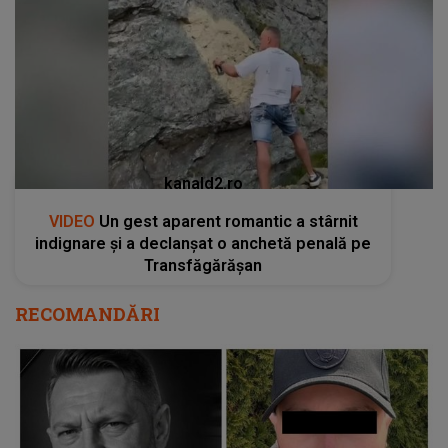
kanald2.ro
VIDEO
Un gest aparent romantic a stârnit
indignare și a declanșat o anchetă penală pe
Transfăgărășan
RECOMANDĂRI