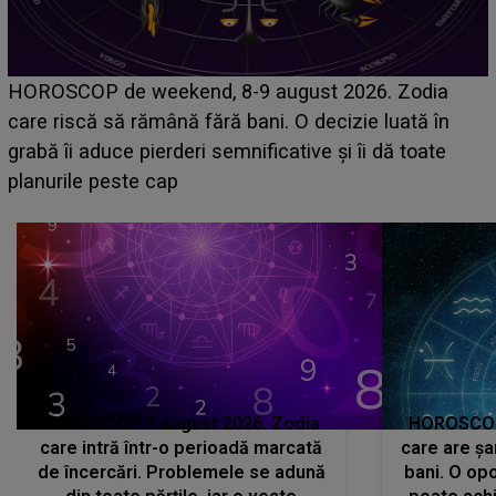
Emanuel a ținut ACEST DETALIU ASCUNS până
acum! În fața Alexandrei, concurentul din Casa Iubirii
face o MĂRTURISIRE NEAȘTEPTATĂ despre mama
sa: "I-am spus și ei în față, eu nu te iubesc pentru
că..."
HOROSCOP 7 august 2026. Zodia
HOROSCOP 
care intră într-o perioadă marcată
care are șa
de încercări. Problemele se adună
bani. O opo