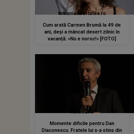
tvmania.libertatea.ro
Cum arată Carmen Brumă la 49 de
ani, deși a mâncat desert zilnic în
vacanță: «Nu e noroc!» [FOTO]
kanald2.ro
Momente dificile pentru Dan
Diaconescu. Fratele lui s-a stins din