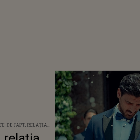
TE, DE FAPT, RELAȚIA
 MICHELE MORRONE ȘI
 relația
ARIA SIEKLUCKA DIN