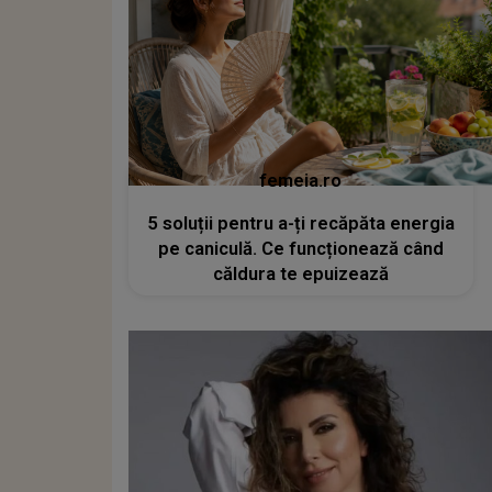
femeia.ro
5 soluții pentru a-ți recăpăta energia
pe caniculă. Ce funcționează când
căldura te epuizează