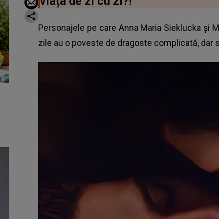
viața de zi cu zi?!
Personajele pe care Anna Maria Sieklucka și M
zile au o poveste de dragoste complicată, dar s