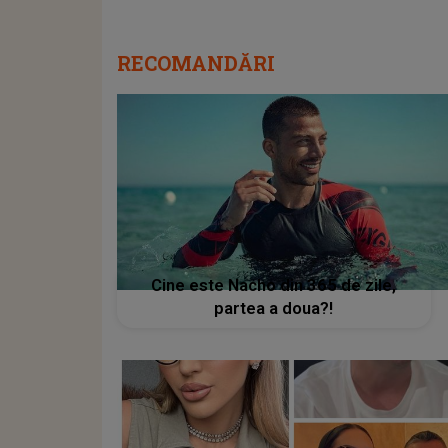
RECOMANDĂRI
Cine este Nacho din 365 de zile,
partea a doua?!