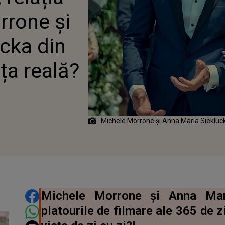
ZILE” ÎN VIAȚA REALĂ?
rrone și
cka din
ața reală?
Michele Morrone și Anna Maria Sieklu
DISTRIBUIE ARTICOLUL
Michele Morrone și Anna Mari
platourile de filmare ale 365 de zi