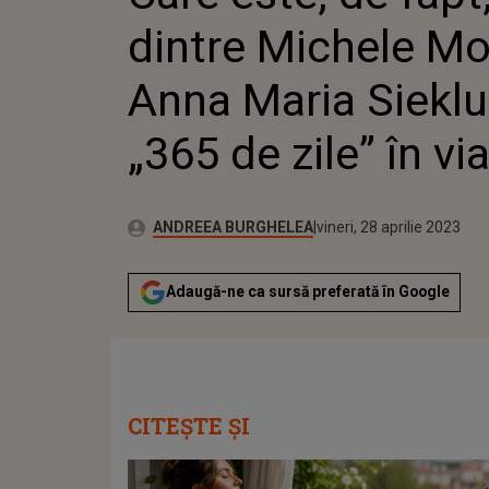
„365 DE 
dintre Michele Mo
Anna Maria Sieklu
„365 de zile” în vi
Publicat:
Autor:
marți, 3 mai 2022
Actualizat:
ANDREEA BURGHELEA
vineri, 28 aprilie 2023
Adaugă-ne ca sursă preferată în Google
CITEȘTE ȘI