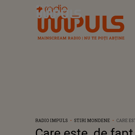
Radio Impuls
RADIO IMPULS
STIRI MONDENE
CARE ES
DINTRE
Care este, de fapt,
ANNA M