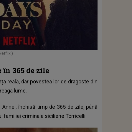
etflix )
în 365 de zile
ața reală, dar povestea lor de dragoste din
ntreaga lume.
l Annei, închisă timp de 365 de zile, până
familiei criminale siciliene Torricelli.