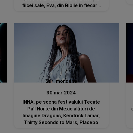
fiicei sale, Eva, din Biblie în fiecare
seară: „Îmi fac rugăciune de trei ori
pe zi”
Stiri mondene
30 mar 2024
INNA, pe scena festivalului Tecate
Pa'l Norte din Mexic alături de
Imagine Dragons, Kendrick Lamar,
Thirty Seconds to Mars, Placebo