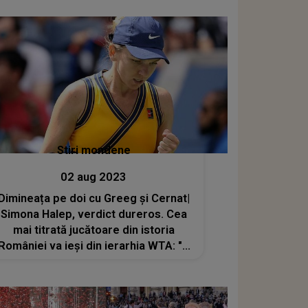
legătura cu el. Ce s-a ales de tânăr
Stiri mondene
02 aug 2023
Dimineața pe doi cu Greeg și Cernat|
Simona Halep, verdict dureros. Cea
mai titrată jucătoare din istoria
României va ieși din ierarhia WTA: "A
stat prea mult timp pe margine cu
toate aceste amânări"