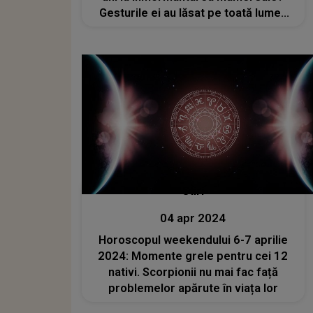
Gesturile ei au lăsat pe toată lumea
fără cuvinte: „A jucat perfect rolul
copilului îndurerat”
Stiri
04 apr 2024
Horoscopul weekendului 6-7 aprilie
2024: Momente grele pentru cei 12
nativi. Scorpionii nu mai fac față
problemelor apărute în viața lor