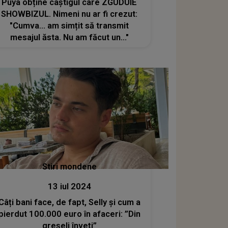
Puya obține câștigul care ZGUDUIE
SHOWBIZUL. Nimeni nu ar fi crezut:
"Cumva… am simțit să transmit
mesajul ăsta. Nu am făcut un..."
Stiri mondene
13 iul 2024
Câți bani face, de fapt, Selly și cum a
pierdut 100.000 euro în afaceri: ”Din
greșeli înveți”