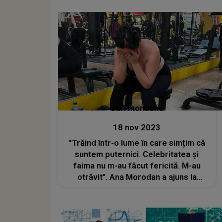
Stiri mondene
18 nov 2023
"Trăind într-o lume în care simțim că
suntem puternici. Celebritatea și
faima nu m-au făcut fericită. M-au
otrăvit". Ana Morodan a ajuns la
capătul puterilor și a cedat psihic.
Fericirea ei atârnă de un "fir de ață"