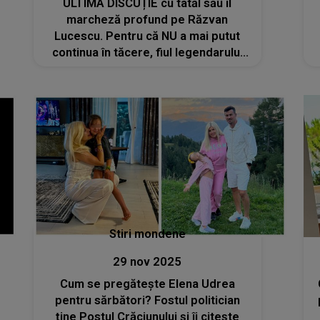
ULTIMA DISCUȚIE cu tatăl său îl
marcheză profund pe Răzvan
Lucescu. Pentru că NU a mai putut
continua în tăcere, fiul legendarului
tehnician A FĂCUT TOTUL PUBLIC
ACUM! Ce i-a spus Mircea Lucescu:
"O să încep să..."
Stiri mondene
29 nov 2025
Cum se pregătește Elena Udrea
pentru sărbători? Fostul politician
ține Postul Crăciunului și îi citește