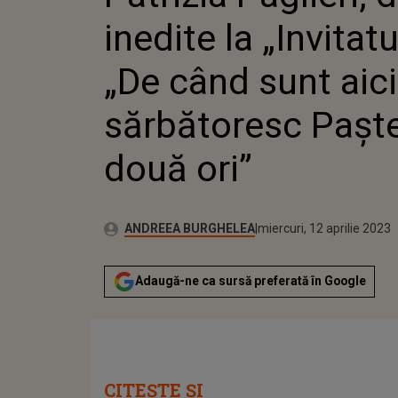
SĂRBĂTO
inedite la „Invitat
ORI”
„De când sunt aici
sărbătoresc Paște
două ori”
Publicat:
Autor:
marți, 12 aprilie 2022
Actualizat:
ANDREEA BURGHELEA
miercuri, 12 aprilie 2023
Adaugă-ne ca sursă preferată în Google
CITEȘTE ȘI