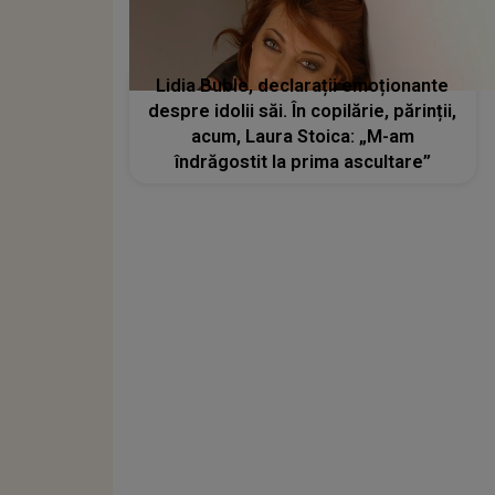
Lidia Buble, declarații emoționante
despre idolii săi. În copilărie, părinții,
acum, Laura Stoica: „M-am
îndrăgostit la prima ascultare”