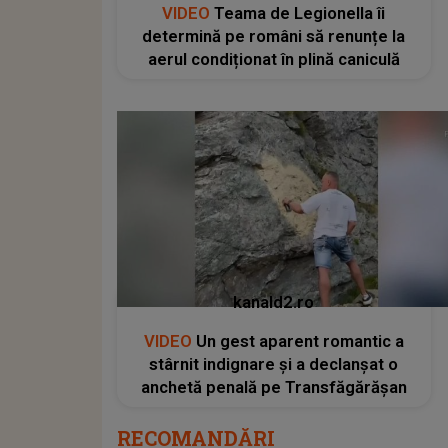
VIDEO
Teama de Legionella îi
determină pe români să renunțe la
aerul condiționat în plină caniculă
kanald2.ro
VIDEO
Un gest aparent romantic a
stârnit indignare și a declanșat o
anchetă penală pe Transfăgărășan
RECOMANDĂRI