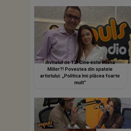
Invitatul de 12! Cine este Misha
Miller?! Povestea din spatele
artistului: „Politica îmi plăcea foarte
mult”