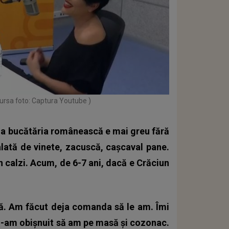
ursa foto: Captura Youtube )
a bucătăria românească e mai greu fără
lată de vinete, zacuscă, cașcaval pane.
 calzi. Acum, de 6-7 ani, dacă e Crăciun
. Am făcut deja comanda să le am. Îmi
 m-am obișnuit să am pe masă și cozonac.