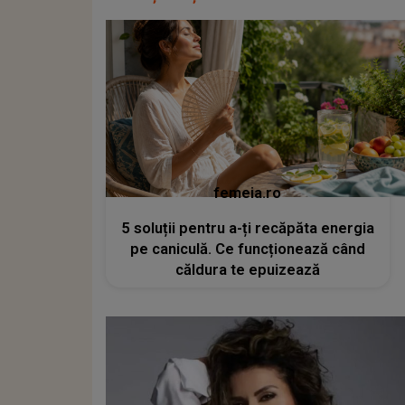
femeia.ro
5 soluții pentru a-ți recăpăta energia
pe caniculă. Ce funcționează când
căldura te epuizează