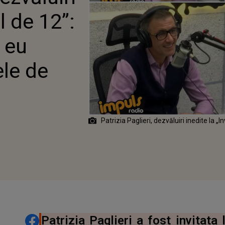
RESC PAȘTELE DE DOUĂ
ul de 12”:
 eu
le de
Patrizia Paglieri, dezvăluiri inedite la „I
DISTRIBUIE ARTICOLUL
Patrizia Paglieri a fost invitata