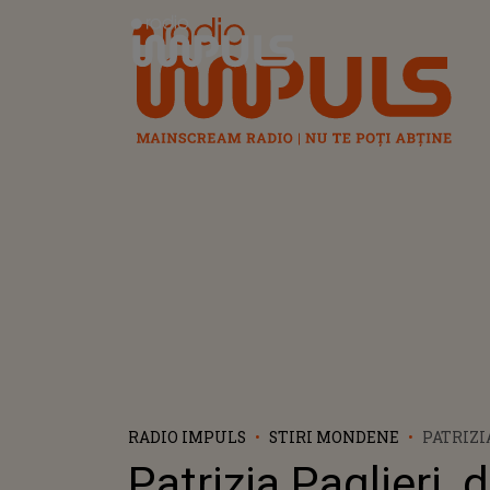
Radio Impuls
RADIO IMPULS
STIRI MONDENE
PATRIZI
INEDITE 
Patrizia Paglieri, 
„DE CÂN