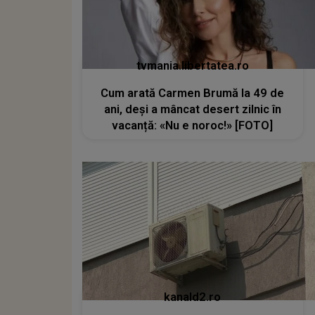
tvmania.libertatea.ro
Cum arată Carmen Brumă la 49 de
ani, deși a mâncat desert zilnic în
vacanță: «Nu e noroc!» [FOTO]
kanald2.ro