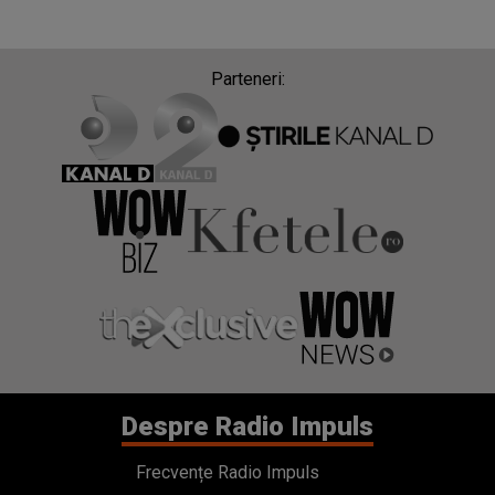
Parteneri:
Despre Radio Impuls
Frecvențe Radio Impuls