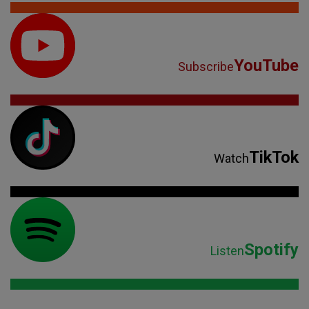
YouTube
Subscribe
TikTok
Watch
Spotify
Listen