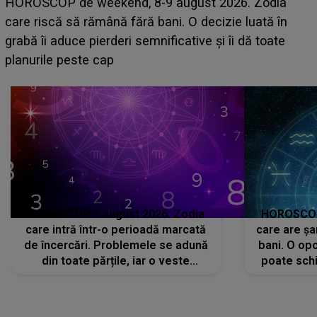
Emanuel a ținut ACEST DETALIU ASCUNS până
acum! În fața Alexandrei, concurentul din Casa Iubirii
face o MĂRTURISIRE NEAȘTEPTATĂ despre mama
sa: "I-am spus și ei în față, eu nu te iubesc pentru
că..."
HOROSCOP 7 august 2026. Zodia
HOROSCOP 
care intră într-o perioadă marcată
care are șa
de încercări. Problemele se adună
bani. O opo
din toate părțile, iar o veste
poate schi
neașteptată îi dă planurile peste
la
cap