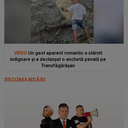
kanald2.ro
VIDEO
Un gest aparent romantic a stârnit
indignare și a declanșat o anchetă penală pe
Transfăgărășan
RECOMANDĂRI