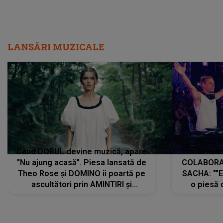
LANSĂRI MUZICALE
Când DORUL devine muzică, apare
Armin 
"Nu ajung acasă". Piesa lansată de
COLABORAR
Theo Rose și DOMINO îi poartă pe
SACHA: ""E
ascultători prin AMINTIRI și
o piesă 
REGĂSIRI, iar drumul emoțiilor
imediat pre
trece prin sufletul publicului:
cu mine șt
"Pentru toți cei care au plecat
păstrăm do