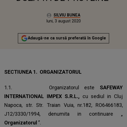
Autor:
SILVIU BUNEA
Publicat:
miercuri, 24 iunie 2020
Actualizat:
luni, 3 august 2020
Adaugă-ne ca sursă preferată în Google
SECTIUNEA 1. ORGANIZATORUL
1.1. Organizatorul este
SAFEWAY
INTERNATIONAL IMPEX S.R.L.,
cu sediul in Cluj
Napoca, str. Str. Traian Vuia, nr.182, RO6466183,
J12/3330/1994, denumita in continuare „
Organizatorul
”.