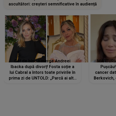
ascultători: creșteri semnificative în audiență
Cât de bine îi merge Andreei
MĂRTURIA
Ibacka după divorț! Fosta soție a
Pușcău!
lui Cabral a întors toate privirile în
cancer dato
prima zi de UNTOLD: „Parcă ai altă
Berkovich, 
strălucire, emani putere,
accident ru
încredere, siguranță...”
Dacă nu 