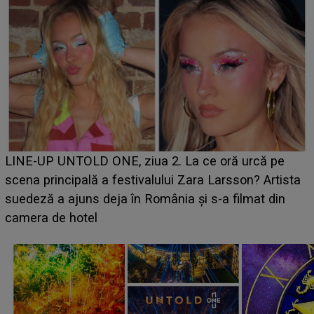
Ce a dezvăluit noua concurentă din "Casa Iubirii" l-a
luat prin surprindere pe Emanuel. CINE ESTE
BĂIATUL VIZAT de Alexandra?! Aflându-se în fața
faptului împlinit, A RECUNOSCUT IMEDIAT: "Am
avut..."