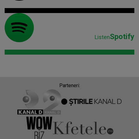
Spotify
Listen
Parteneri: