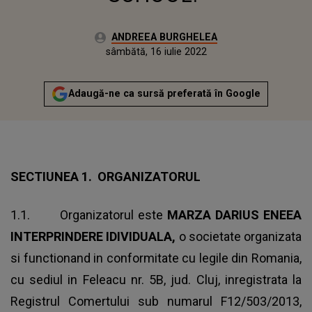
Autor:
ANDREEA BURGHELEA
Publicat:
vineri, 18 septembrie 2020
Actualizat:
sâmbătă, 16 iulie 2022
Adaugă-ne ca sursă preferată în Google
SECTIUNEA 1. ORGANIZATORUL
1.1. Organizatorul este
MARZA DARIUS ENEEA
INTERPRINDERE IDIVIDUALA,
o societate organizata
si functionand in conformitate cu legile din Romania,
cu sediul in Feleacu nr. 5B, jud. Cluj, inregistrata la
Registrul Comertului sub numarul F12/503/2013,