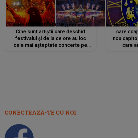
LINE-UP UNTOLD ONE, prima zi.
HOROSCOP 
Cine sunt artiștii care deschid
care scap
festivalul și de la ce ore au loc
nou capitol
cele mai așteptate concerte pe
care a
scena principală?
perioadă 
CONECTEAZĂ-TE CU NOI