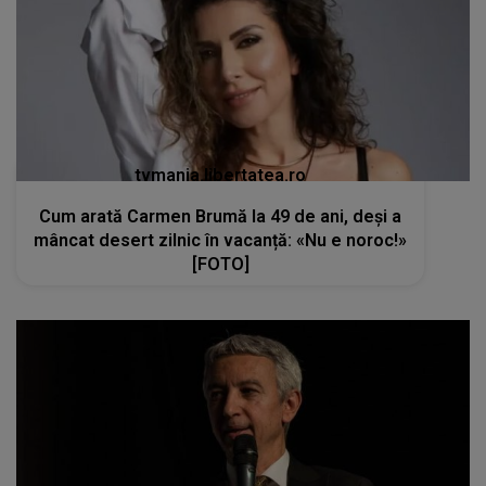
tvmania.libertatea.ro
Cum arată Carmen Brumă la 49 de ani, deși a
mâncat desert zilnic în vacanță: «Nu e noroc!»
[FOTO]