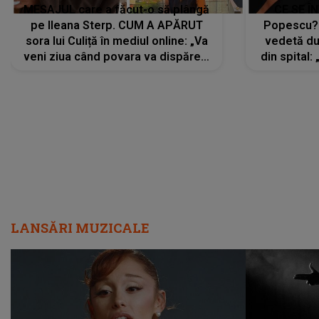
MESAJUL care a făcut-o să plângă
CE SE Î
pe Ileana Sterp. CUM A APĂRUT
Popescu?
sora lui Culiță în mediul online: „Va
vedetă du
veni ziua când povara va dispărea,
din spital:
iar lacrimile...”
LANSĂRI MUZICALE