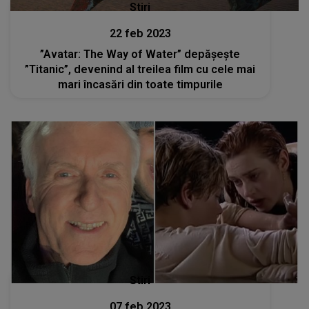
Stiri
22 feb 2023
”Avatar: The Way of Water” depășește
”Titanic”, devenind al treilea film cu cele mai
mari încasări din toate timpurile
Stiri
07 feb 2023