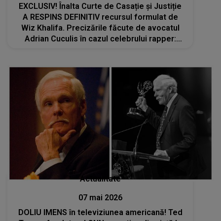
EXCLUSIV! Înalta Curte de Casație și Justiție
A RESPINS DEFINITIV recursul formulat de
Wiz Khalifa. Precizările făcute de avocatul
Adrian Cuculis în cazul celebrului rapper:
„Soluția, raportat la legislația din România,
este corectă”
Actualitate
07 mai 2026
DOLIU IMENS în televiziunea americană! Ted