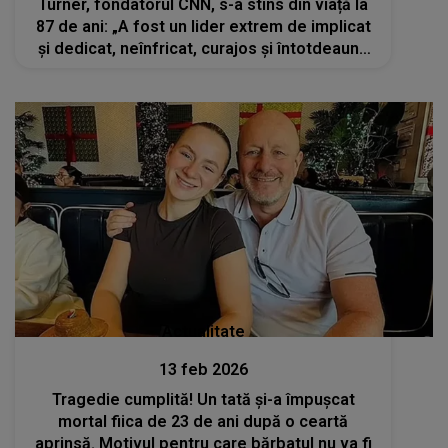
Turner, fondatorul CNN, s-a stins din viață la
87 de ani: „A fost un lider extrem de implicat
și dedicat, neînfricat, curajos și întotdeauna
dispus să-și urmeze intuiția”
Actualitate
13 feb 2026
Tragedie cumplită! Un tată și-a împușcat
mortal fiica de 23 de ani după o ceartă
aprinsă. Motivul pentru care bărbatul nu va fi