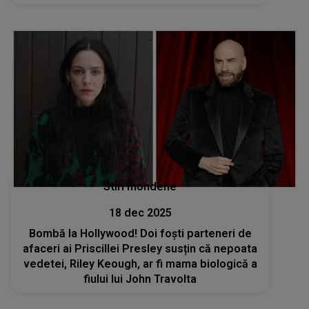
amabilului şi fermecătorului meu preşedinte”
Stiri mondene
18 dec 2025
Bombă la Hollywood! Doi foști parteneri de
afaceri ai Priscillei Presley susțin că nepoata
vedetei, Riley Keough, ar fi mama biologică a
fiului lui John Travolta