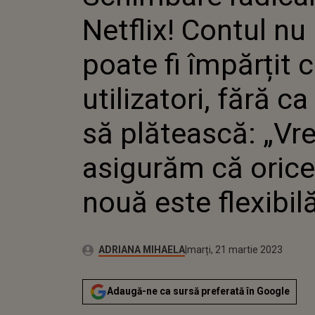
PLĂTEASCĂ: „VREM
Netflix! Contul nu
ORICE FUNCȚIE NO
UTILĂ”
poate fi împărțit c
utilizatori, fără c
să plătească: „Vr
asigurăm că orice
nouă este flexibilă
Publicat:
Autor:
luni, 21 martie 2022
Actualizat:
ADRIANA MIHAELA
marți, 21 martie 2023
Adaugă-ne ca sursă preferată în Google