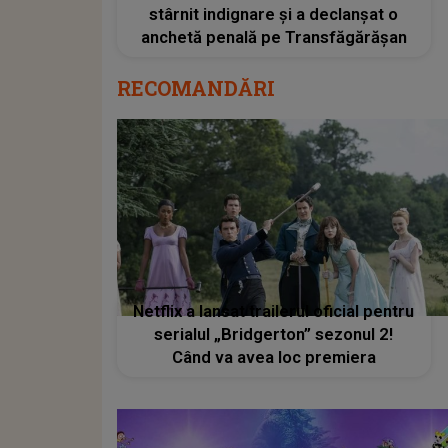
stârnit indignare și a declanșat o
anchetă penală pe Transfăgărășan
RECOMANDĂRI
Netflix a lansat trailerul oficial pentru
serialul „Bridgerton” sezonul 2!
Când va avea loc premiera