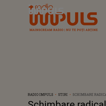
Radio Impuls
RADIO IMPULS
STIRI
SCHIMBARE RADICA
CONTUL NU MAI PO
Schimbare radical
ALȚI UTILIZATORI,