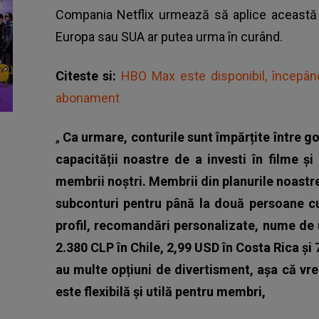
Compania Netflix
urmează să aplice această m
Europa sau SUA ar putea urma în curând.
Citeste si:
HBO Max este disponibil, începân
abonament
„
Ca urmare, conturile sunt împărțite între g
capacității noastre de a investi în filme ș
membrii noștri. Membrii din planurile noast
subconturi pentru până la două persoane cu
profil, recomandări personalizate, nume de u
2.380 CLP în Chile, 2,99 USD în Costa Rica ș
au multe opțiuni de divertisment, așa că vr
este flexibilă și utilă pentru membri,