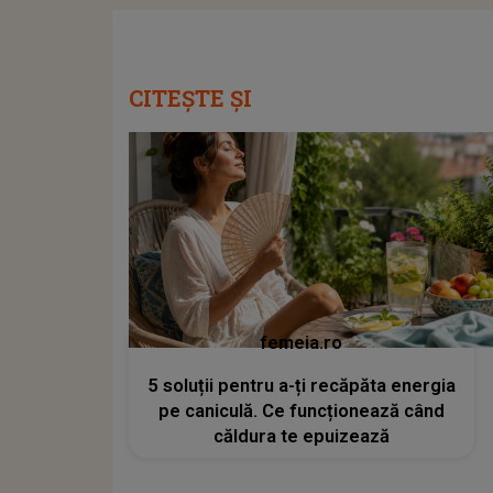
CITEȘTE ȘI
femeia.ro
5 soluții pentru a-ți recăpăta energia
pe caniculă. Ce funcționează când
căldura te epuizează