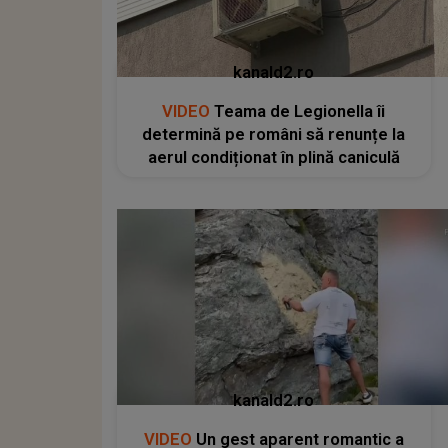
kanald2.ro
VIDEO
Teama de Legionella îi
determină pe români să renunțe la
aerul condiționat în plină caniculă
kanald2.ro
VIDEO
Un gest aparent romantic a