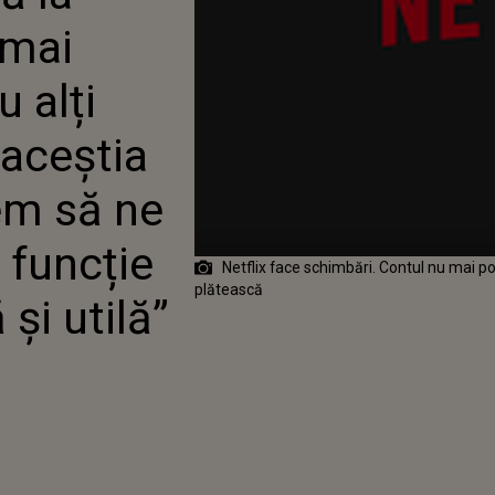
 SĂ NE ASIGURĂM CĂ
 mai
UĂ ESTE FLEXIBILĂ ȘI
u alți
a aceștia
em să ne
 funcție
Netflix face schimbări. Contul nu mai poat
plătească
 și utilă”