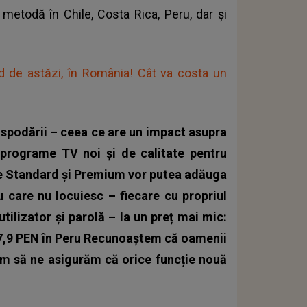
etodă în Chile, Costa Rica, Peru, dar și
d de astăzi, în România! Cât va costa un
ospodării – ceea ce are un impact asupra
i programe TV noi și de calitate pentru
re Standard și Premium vor putea adăuga
 care nu locuiesc – fiecare cu propriul
tilizator și parolă – la un preț mai mic:
i 7,9 PEN în Peru Recunoaștem că oamenii
em să ne asigurăm că orice funcție nouă