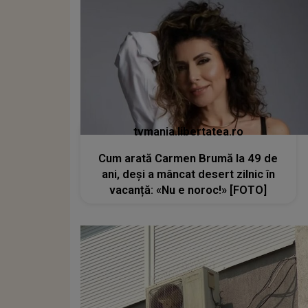
tvmania.libertatea.ro
Cum arată Carmen Brumă la 49 de
ani, deși a mâncat desert zilnic în
vacanță: «Nu e noroc!» [FOTO]