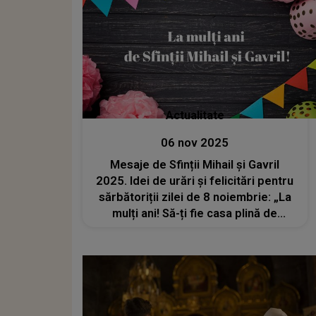
Actualitate
06 nov 2025
Mesaje de Sfinții Mihail și Gavril
2025. Idei de urări și felicitări pentru
sărbătoriții zilei de 8 noiembrie: „La
mulți ani! Să-ți fie casa plină de
lumină, iar inima, de pace și speranță.
Sfinții Arhangheli să-ți fie aproape
mereu!”