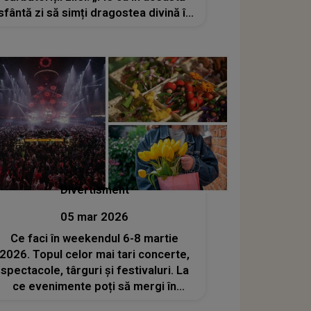
sfântă zi să simți dragostea divină în
tot ce te înconjoară. Floriile să-ți fie
prilej de bucurie și să ai alături
oameni dragi! La mulți ani!”
Divertisment
05 mar 2026
Ce faci în weekendul 6-8 martie
2026. Topul celor mai tari concerte,
spectacole, târguri și festivaluri. La
ce evenimente poți să mergi în
București de Ziua Femeii?