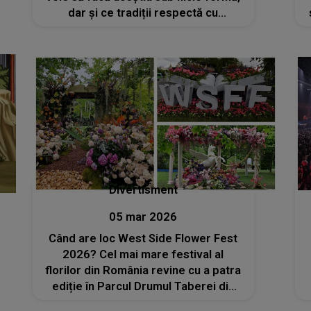
dar și ce tradiții respectă cu
sfințenie an de an?
Divertisment
05 mar 2026
Când are loc West Side Flower Fest
2026? Cel mai mare festival al
florilor din România revine cu a patra
ediție în Parcul Drumul Taberei din
Sectorul 6