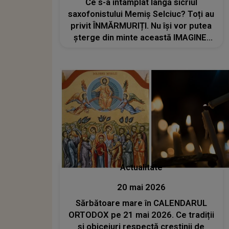
Ce s-a întâmplat lângă sicriul
saxofonistului Memiș Selciuc? Toți au
privit ÎNMĂRMURIȚI. Nu își vor putea
șterge din minte această IMAGINE,
fiind profund marcați DE CEEA CE AU
VĂZUT: "Le-a lăsat în..."
Actualitate
20 mai 2026
Sărbătoare mare în CALENDARUL
ORTODOX pe 21 mai 2026. Ce tradiții
și obiceiuri respectă creștinii de