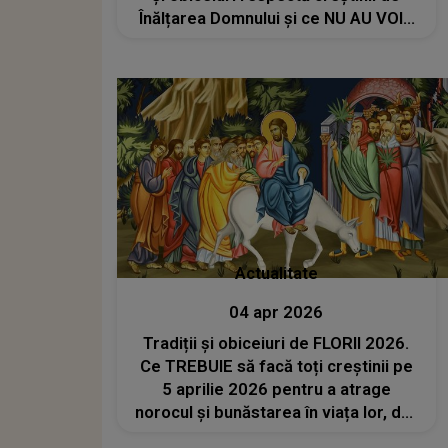
Înălțarea Domnului și ce NU AU VOIE
să facă sub nicio formă?
Actualitate
04 apr 2026
Tradiții și obiceiuri de FLORII 2026.
Ce TREBUIE să facă toți creștinii pe
5 aprilie 2026 pentru a atrage
norocul și bunăstarea în viața lor, dar
și pentru ca necazurile să îi