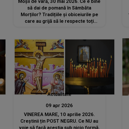
Moșii de vară, 30 mai 2026. Ce e bine
să dai de pomană în Sâmbăta
Morților? Tradițiile și obiceiurile pe
care au grijă să le respecte toți
creștinii
Actualitate
09 apr 2026
VINEREA MARE, 10 aprilie 2026.
Creștinii țin POST NEGRU. Ce NU au
voie să facă aceștia sub nicio formă,