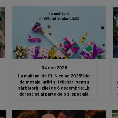
Actualitate
04 dec 2025
La mulți ani de Sf. Nicolae 2025! Idei
de mesaje, urări și felicitări pentru
sărbătoriții zilei de 6 decembrie: „Îți
doresc să ai parte de o zi specială,
plină de momente memorabile. Fie ca
drumul vieții să îți fie presărat cu
bucurii și împliniri!”