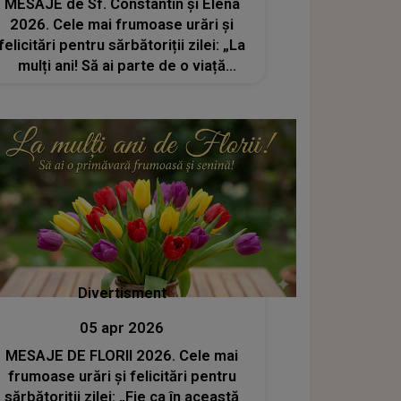
MESAJE de Sf. Constantin și Elena
2026. Cele mai frumoase urări și
felicitări pentru sărbătoriții zilei: „La
mulți ani! Să ai parte de o viață
frumoasă, cu multe motive de
recunoștință, iar iubirea și pacea să
nu lipsească niciodată din sufletul
tău”
Divertisment
05 apr 2026
MESAJE DE FLORII 2026. Cele mai
frumoase urări și felicitări pentru
sărbătoriții zilei: „Fie ca în această