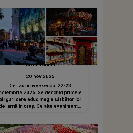
Divertisment
20 nov 2025
Ce faci în weekendul 22-23
noiembrie 2025. Se deschid primele
târguri care aduc magia sărbătorilor
de iarnă în oraș. Ce alte evenimente,
concerte și spectacole te așteaptă în
București?