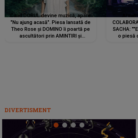
Când DORUL devine muzică, apare
Armin 
"Nu ajung acasă". Piesa lansată de
COLABORAR
Theo Rose și DOMINO îi poartă pe
SACHA: ""E
ascultători prin AMINTIRI și
o piesă 
REGĂSIRI, iar drumul emoțiilor
imediat pre
trece prin sufletul publicului:
cu mine șt
"Pentru toți cei care au plecat
păstrăm do
departe ca să le fie mai bine"
DIVERTISMENT