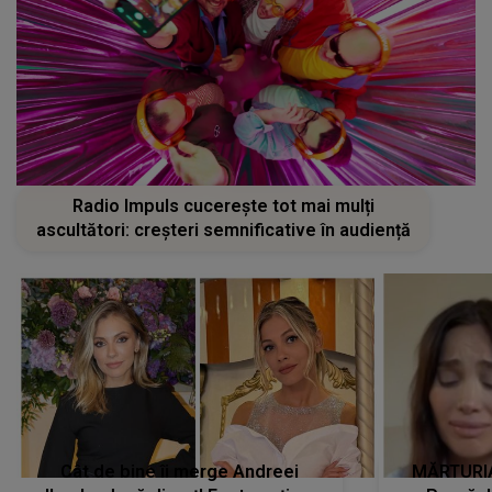
Radio Impuls cucerește tot mai mulți
ascultători: creșteri semnificative în audiență
Cât de bine îi merge Andreei
MĂRTURIA