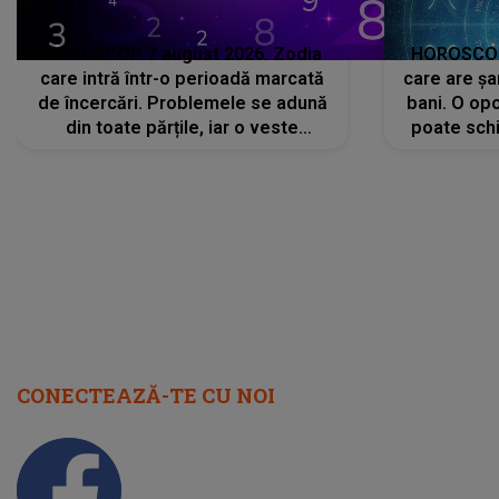
HOROSCOP 7 august 2026. Zodia
HOROSCOP 
care intră într-o perioadă marcată
care are șa
de încercări. Problemele se adună
bani. O opo
din toate părțile, iar o veste
poate schi
neașteptată îi dă planurile peste
la
cap
CONECTEAZĂ-TE CU NOI