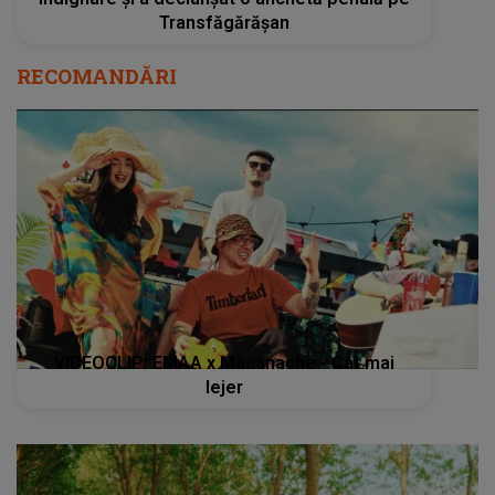
Transfăgărășan
RECOMANDĂRI
VIDEOCLIP: EMAA x Macanache - Cât mai
lejer