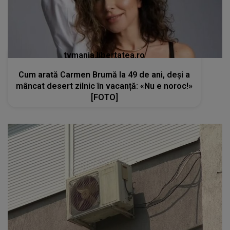
tvmania.libertatea.ro
Cum arată Carmen Brumă la 49 de ani, deși a
mâncat desert zilnic în vacanță: «Nu e noroc!»
[FOTO]