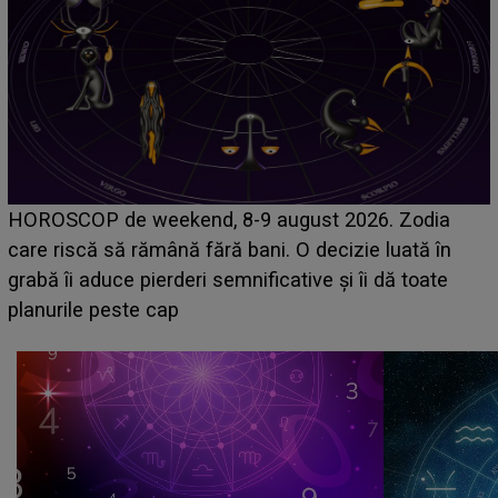
Emanuel a ținut ACEST DETALIU ASCUNS până
acum! În fața Alexandrei, concurentul din Casa Iubirii
face o MĂRTURISIRE NEAȘTEPTATĂ despre mama
sa: "I-am spus și ei în față, eu nu te iubesc pentru
că..."