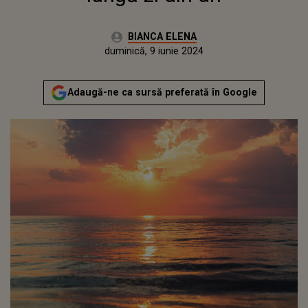
Autor:
BIANCA ELENA
Publicat:
vineri, 9 iunie 2023
Actualizat:
duminică, 9 iunie 2024
Adaugă-ne ca sursă preferată în Google