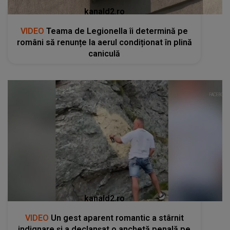
kanald2.ro
VIDEO
Teama de Legionella îi determină pe
români să renunțe la aerul condiționat în plină
caniculă
kanald2.ro
VIDEO
Un gest aparent romantic a stârnit
indignare și a declanșat o anchetă penală pe