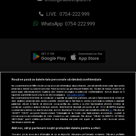
LIVE : 0754-222.999
WhatsApp: 0754-222.999
© 2019-2026 DOGAN MEDIA INTERNATIONAL SA, Toate
Nouă ne pasă ca datele tale personale să rămână confidențiale
drepturile rezervate.
Noi și partenerii noștri
589
stocăm și/sau accesăm informații pe dispozitivul dvs., precum identificatorii cookie unici pentru
prelucrarea datelor cu caracter personal. Puteți accepta sau gestiona preferințele dvs. făcând clic mai jos, respectiv vă
puteți opune utilizării unui interes legitim în orice moment pe pagina cu politica de confidențialitate. Aceste alegeri vor fi
raportate partenerilor noștri și nu vă vor afecta navigarea.
Mai multe detalii
Noi si partenerii nostri (retelele de socializare si agentiile de publicitate partenere, precum si furnizorii nostri de servicii de
date analitice) prelucram date pentru a permite website-ului sa functioneze, pentru a personaliza continutul si anunturile
publicitare afisate in functie de interesele si/sau profilul dvs., pentru a va oferi functionalitati aferente retelelor de
socializare si pentru a analiza traficul pe website. Beneficiati de drepturile prevazute de art. 15-22 din GDPR in legatura
cu prelucrarea datelor cu caracter personal. Aceste drepturi pot fi exercitate prin modalitatea indicata
aici
. Prin click pe
“ACCEPT TOATE”, acceptati folosirea tuturor Tehnologiilor de tip Cookie, care implica inclusiv acceptul dvs. cu privire la
stocarea/accesarea informatiilor de catre Vendor-ii cu care colaboram. Prin click pe “VREAU SA MODIFIC SETARILE
INDIVIDUAL” puteti schimba preferintele in mod individual, mai putin cele legate de cookie strict necesare pentru
functionarea website-ului.
Atât noi, cât și partenerii noștri prelucrăm datele pentru a oferi:
Stocarea și/sau accesarea informațiilor de pe un dispozitiv. Măsurarea performanței reclamelor. Utilizarea profilurilor