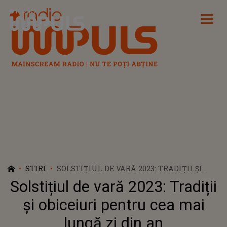
Radio Impuls
STIRI
SOLSTIȚIUL DE VARĂ 2023: TRADIȚII ȘI
OBICEIURI PENTRU CEA MAI LUNGĂ ZI
Solstițiul de vară 2023: Tradiții
DIN AN
și obiceiuri pentru cea mai
lungă zi din an