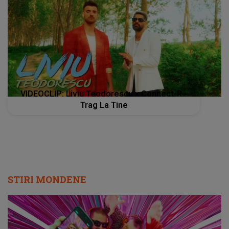
VIDEOCLIP: Liviu Teodorescu x Connect-R -
Trag La Tine
STIRI MONDENE