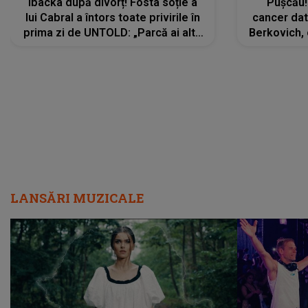
Ibacka după divorț! Fosta soție a
Pușcău!
lui Cabral a întors toate privirile în
cancer dato
prima zi de UNTOLD: „Parcă ai altă
Berkovich, 
strălucire, emani putere,
accident ru
încredere, siguranță...”
Dacă nu 
LANSĂRI MUZICALE