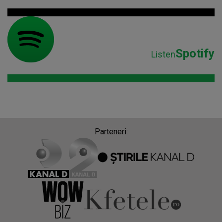
Spotify
Listen
Parteneri: