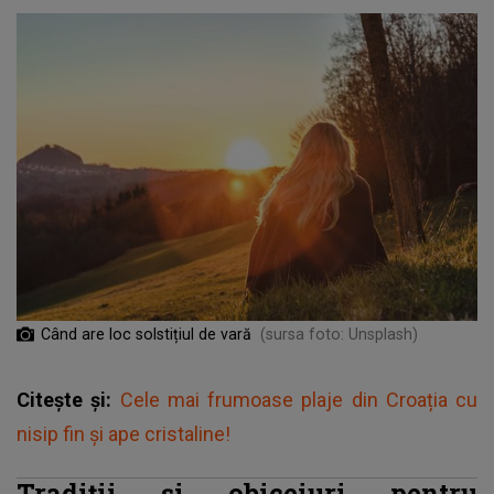
Când are loc solstițiul de vară
(sursa foto: Unsplash)
Citește și:
Cele mai frumoase plaje din Croația cu
nisip fin și ape cristaline!
Tradiții și obiceiuri pentru