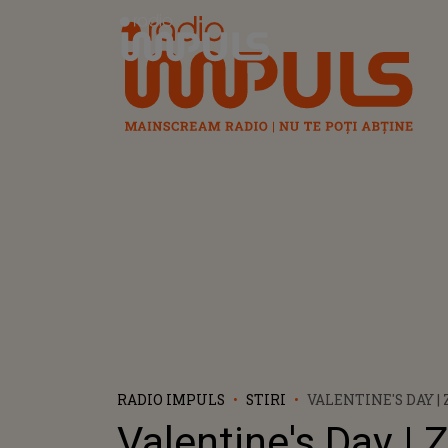
Radio Impuls
RADIO IMPULS
STIRI
VALENTINE'S DAY |
DE VALENTINE'S DA
Valentine's Day | 
ÎNTREAGA LUME