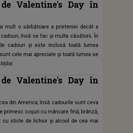
i de Valentine's Day în
ai mult o sărbătoare a prieteniei decât a
cadouri, însă se fac și multe căsătorii. În
de cadouri și este inclusă toată lumea
 sunt cele mai apreciate și toată lumea se
iților.
i de Valentine's Day în
u cea din America, însă cadourile sunt ceva
eile primesc coșuri cu mâncare fină, brânză,
t cu sticle de lichior și alcool de cea mai