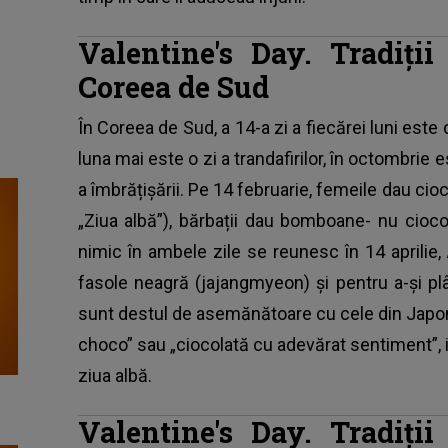
Valentine's Day. Tradiți
Coreea de Sud
În Coreea de Sud, a 14-a zi a fiecărei luni este 
luna mai este o zi a trandafirilor, în octombrie e
a îmbrățișării. Pe 14 februarie, femeile dau cioc
„Ziua albă”), bărbații dau bomboane- nu cioco
nimic în ambele zile se reunesc în 14 aprilie,
fasole neagră (jajangmyeon) și pentru a-și pl
sunt destul de asemănătoare cu cele din Japon
choco” sau „ciocolată cu adevărat sentiment”, ia
ziua albă.
Valentine's Day. Tradiți