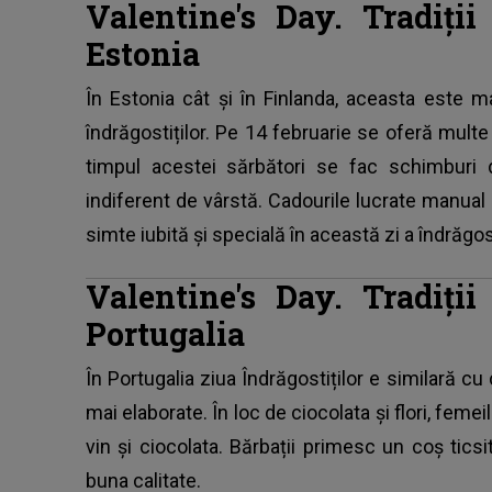
Valentine's Day. Tradiți
Estonia
În Estonia cât și în Finlanda, aceasta este m
îndrăgostiților. Pe 14 februarie se oferă multe 
timpul acestei sărbători se fac schimburi 
indiferent de vârstă. Cadourile lucrate manual
simte iubită și specială în această zi a îndrăgost
Valentine's Day. Tradiți
Portugalia
În Portugalia ziua Îndrăgostiților e similară c
mai elaborate. În loc de ciocolata și flori, fem
vin și ciocolata. Bărbații primesc un coș ticsi
buna calitate.