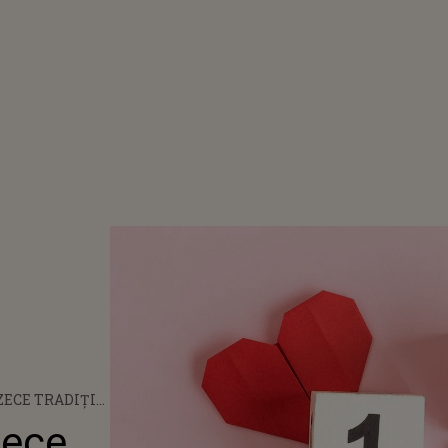
 ZECE TRADIȚII
Y DIN
Zece