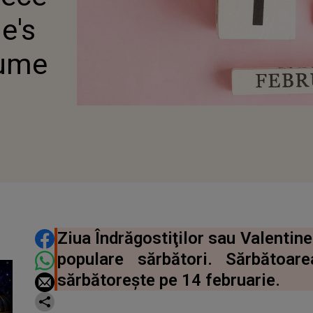
ne's
lume
21
DISTRIBUIE ARTICOLUL
Ziua Îndrăgostiţilor sau Valentine
populare sărbători. Sărbătoa
sărbătoreşte pe 14 februarie.