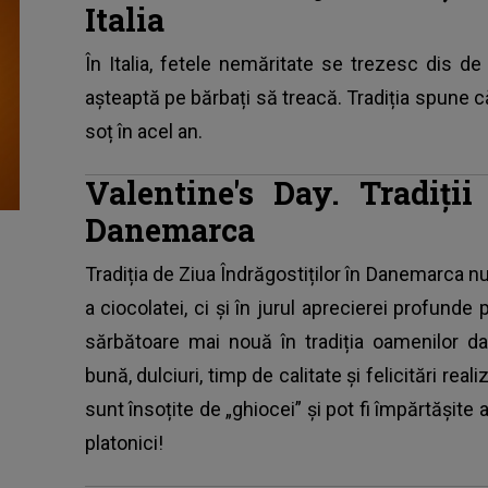
Italia
În Italia, fetele nemăritate se trezesc dis de
așteaptă pe bărbați să treacă. Tradiția spune că
soț în acel an.
Valentine's Day. Tradiți
Danemarca
Tradiția de Ziua Îndrăgostiților în Danemarca nu
a ciocolatei, ci și în jurul aprecierei profunde 
sărbătoare mai nouă în tradiția oamenilor d
bună, dulciuri, timp de calitate și felicitări rea
sunt însoțite de „ghiocei” și pot fi împărtășite a
platonici!