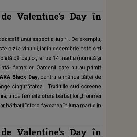
i de Valentine's Day în
dedicată unui aspect al iubirii. De exemplu,
ste o zi a vinului, iar în decembrie este o zi
olată bărbaților, iar pe 14 martie (numită și
lată- femeilor. Oamenii care nu au primit
AKA Black Day
, pentru a mânca tăiței de
ânge singurătatea. Tradițiile sud-coreene
ia, unde femeile oferă bărbaților „Honmei
r bărbații întorc favoarea în luna martie în
i de Valentine's Day în