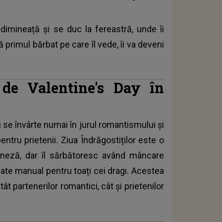
 dimineață și se duc la fereastră, unde îi
 primul bărbat pe care îl vede, îi va deveni
i de Valentine's Day în
 se învârte numai în jurul romantismului și
pentru prietenii. Ziua Îndrăgostiților este o
aneză, dar îl sărbătoresc având mâncare
lizate manual pentru toați cei dragi. Acestea
tât partenerilor romantici, cât și prietenilor