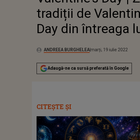
tradiții de Valenti
Day din întreaga 
Publicat:
Autor:
miercuri, 10 februarie 20
Actualizat:
ANDREEA BURGHELEA
marți, 19 iulie 2022
Adaugă-ne ca sursă preferată în Google
CITEȘTE ȘI