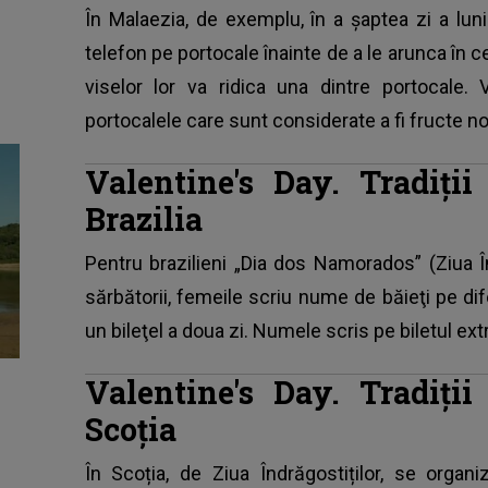
În Malaezia, de exemplu, în a șaptea zi a lun
telefon pe portocale înainte de a le arunca în c
viselor lor va ridica una dintre portocale.
portocalele care sunt considerate a fi fructe no
Valentine's Day. Tradiți
Brazilia
Pentru brazilieni „Dia dos Namorados” (Ziua În
sărbătorii, femeile scriu nume de băieţi pe dif
un bileţel a doua zi. Numele scris pe biletul extr
Valentine's Day. Tradiți
Scoția
În Scoția, de Ziua Îndrăgostiților, se organ