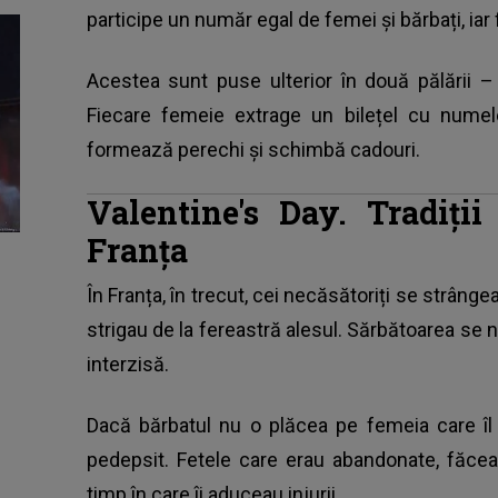
participe un număr egal de femei și bărbați, iar 
Acestea sunt puse ulterior în două pălării –
Fiecare femeie extrage un bilețel cu numele 
formează perechi și schimbă cadouri.
Valentine's Day. Tradiți
Franța
În Franța, în trecut, cei necăsătoriți se strângea
strigau de la fereastră alesul. Sărbătoarea se
interzisă.
Dacă bărbatul nu o plăcea pe femeia care îl
pedepsit. Fetele care erau abandonate, făcea
timp în care îi aduceau injurii.