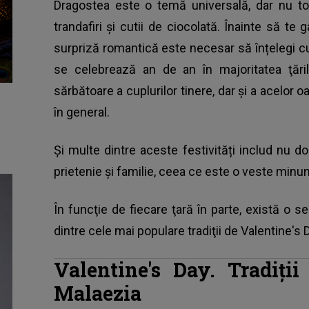
Dragostea este o temă universală, dar nu t
trandafiri şi cutii de ciocolată. Înainte să te 
surpriză romantică este necesar să înțelegi c
se celebrează an de an
în majoritatea ţăr
sărbătoare a cuplurilor tinere, dar şi a acelor
în general.
Și multe dintre aceste festivități includ nu d
prietenie și familie, ceea ce este o veste min
În funcţie de fiecare ţară în parte, există o se
dintre cele mai populare tradiţii de
Valentine's 
Valentine's Day. Tradiți
Malaezia