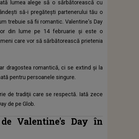
oată lumea alege să o sărbătorească cu
gândeşti să-i pregătești partenerului tău o
um trebuie să fii romantic.
Valentine's Day
ilor din lume pe 14 februarie şi este o
 oameni care vor să sărbătorească prietenia
oar dragostea romantică, ci se extind și la
unată pentru persoanele singure.
rie de tradiţii care se respectă. Iată zece
Day
de pe Glob.
i de Valentine's Day în