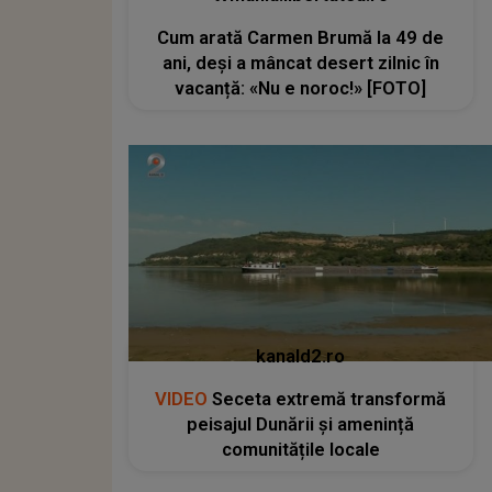
Cum arată Carmen Brumă la 49 de
ani, deși a mâncat desert zilnic în
vacanță: «Nu e noroc!» [FOTO]
kanald2.ro
VIDEO
Seceta extremă transformă
peisajul Dunării și amenință
comunitățile locale