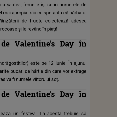
ii a șaptea, femeile își scriu numerele de
el mai apropiat râu cu speranța că bărbatul
 Vânzătorii de fructe colectează adesea
rocoase și le revând în piață.
i de Valentine's Day în
drăgostiților) este pe 12 Iunie. În ajunul
erite bucăți de hârtie din care vor extrage
as va fi numele viitorului soţ.
i de Valentine's Day în
izează un festival. La acesta trebuie să