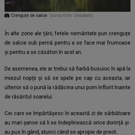
Crenguțe de salcie
(sursa foto: Unsplash)
În alte zone ale țării, fetele nemăritate pun crenguțe
de salcie sub pernă pentru a se face mai frumoase
și pentru a se căsători în acel an.
De asemenea, ele ar trebui să fiarbă busuioc în apă la
miezul nopţii şi să se spele pe cap cu aceasta, iar
ulterior să o pună la rădăcina unui pom înflorit înainte
de răsăritul soarelui.
Cei care se împărtășesc în această zi de sărbătoare
au mari șanse să li se îndeplinească orice dorință și-
au pus în gând, atunci când se apropie de preot.