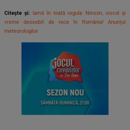
Citește și:
Iarnă în toată regula: Ninsori, viscol și
vreme deosebit de rece în România! Anunțul
meteorologilor