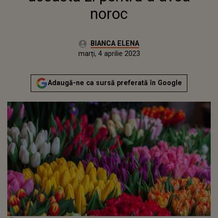
noroc
Autor:
BIANCA ELENA
Publicat:
marți, 4 aprilie 2023
Actualizat:
marți, 4 aprilie 2023
Adaugă-ne ca sursă preferată în Google