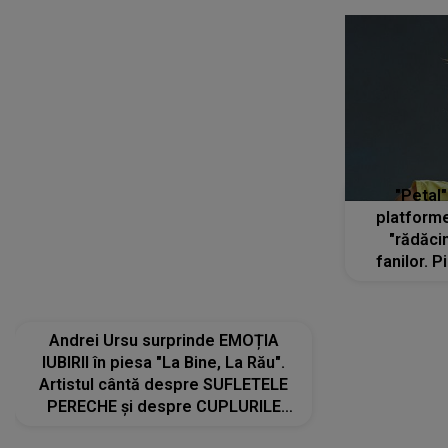
Andrei Ursu surprinde EMOȚIA
"Petal"
IUBIRII în piesa "La Bine, La Rău".
platforme
Artistul cântă despre SUFLETELE
"rădăci
PERECHE și despre CUPLURILE
fanilor. 
care aleg să meargă împreună pe
Arian
același drum, INDIFERENT DE CE LE
ascultă
REZERVĂ VIAȚA