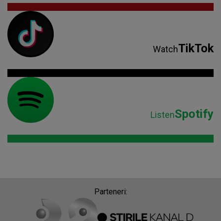
TikTok
Watch
Spotify
Listen
Parteneri: