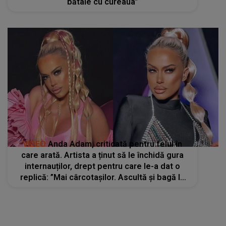
bătaie cu cureaua”
VIDEO
Anda Adam, criticată pentru felul în
care arată. Artista a ținut să le închidă gura
internauților, drept pentru care le-a dat o
replică: ”Mai cârcotașilor. Ascultă și bagă la
cap”