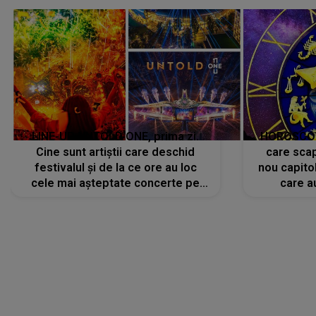
avut..."
LINE-UP UNTOLD ONE, prima zi.
HOROSCOP 
Cine sunt artiștii care deschid
care scap
festivalul și de la ce ore au loc
nou capitol
cele mai așteptate concerte pe
care a
scena principală?
perioadă 