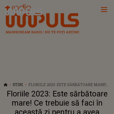
Radio Impuls
STIRI
FLORIILE 2023: ESTE SĂRBĂTOARE MARE!
CE TREBUIE SĂ FACI ÎN ACEASTĂ ZI
Floriile 2023: Este sărbătoare
PENTRU A AVEA NOROC
mare! Ce trebuie să faci în
această zi pentru a avea