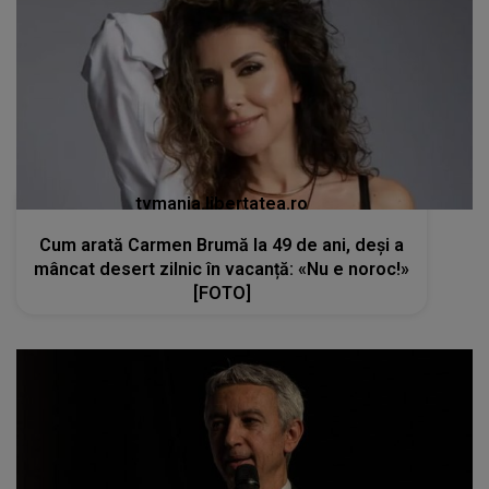
tvmania.libertatea.ro
Cum arată Carmen Brumă la 49 de ani, deși a
mâncat desert zilnic în vacanță: «Nu e noroc!»
[FOTO]