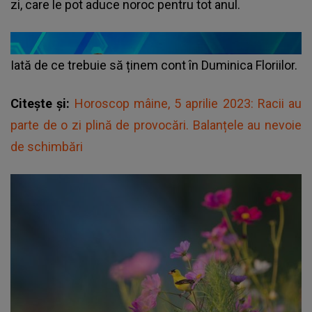
zi, care le pot aduce noroc pentru tot anul.
Iată de ce trebuie să ținem cont în
Duminica Floriilor.
Citește și:
Horoscop mâine, 5 aprilie 2023: Racii au
parte de o zi plină de provocări. Balanțele au nevoie
de schimbări