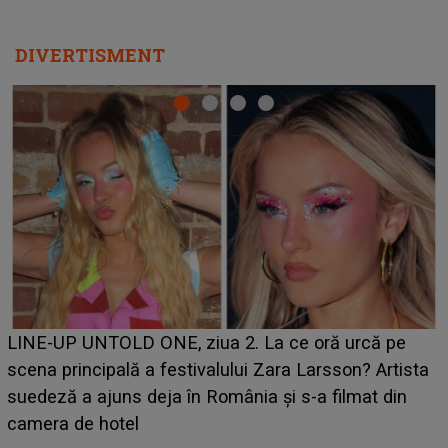
DIVERTISMENT
Ce a dezvăluit noua concurentă din "Casa Iubirii" l-a
luat prin surprindere pe Emanuel. CINE ESTE
BĂIATUL VIZAT de Alexandra?! Aflându-se în fața
faptului împlinit, A RECUNOSCUT IMEDIAT: "Am