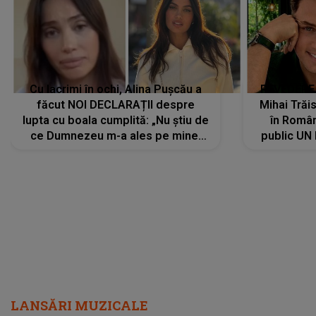
Cu lacrimi în ochi, Alina Pușcău a
REVEDERE
făcut NOI DECLARAȚII despre
Mihai Trăis
lupta cu boala cumplită: „Nu știu de
în Români
ce Dumnezeu m-a ales pe mine.
public UN
Am cancer la sân, am intrat în
"Nu știu ce
metastază...”
LANSĂRI MUZICALE