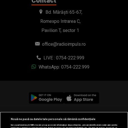
Contact
Bd. Mărăști 65-67,
Romexpo Intrarea C,
Pavilion T, sector 1
office@radioimpuls.ro
LIVE : 0754-222.999
WhatsApp: 0754-222.999
© 2019-2026 DOGAN MEDIA INTERNATIONAL SA, Toate
Nouă ne pasă ca datele tale personale să rămână confidențiale
drepturile rezervate.
Noi și partenerii noștri
589
stocăm și/sau accesăm informații pe dispozitivul dvs., precum identificatorii cookie unici pentru
prelucrarea datelor cu caracter personal. Puteți accepta sau gestiona preferințele dvs. făcând clic mai jos, respectiv vă