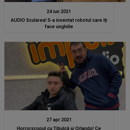
Stiri
24 iun 2021
AUDIO Scularea! S-a inventat robotul care îți
face unghiile
Stiri
27 apr 2021
Horrorscopul cu Țibulcă și Orlando! Ce