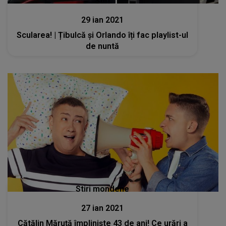
Stiri
29 ian 2021
Scularea! | Țibulcă și Orlando îți fac playlist-ul
de nuntă
Stiri mondene
27 ian 2021
Cătălin Măruță împliniște 43 de ani! Ce urări a